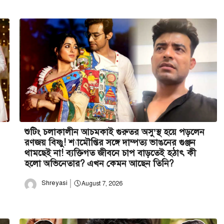
শুটিং চলাকালীন আচমকাই গুরুতর অসু’স্থ হয়ে পড়লেন
রণজয় বিষ্ণু! শ্যামৌপ্তির সঙ্গে দাম্পত্য ভাঙনের গুঞ্জন
থামছেই না! ব্যক্তিগত জীবনে চাপ বাড়তেই হঠাৎ কী
হলো অভিনেতার? এখন কেমন আছেন তিনি?
Shreyasi
August 7, 2026