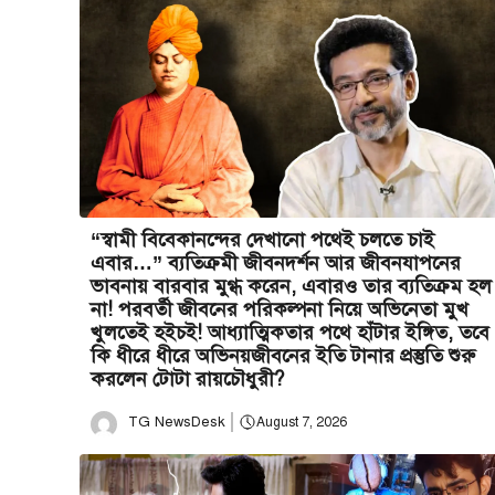
“স্বামী বিবেকানন্দের দেখানো পথেই চলতে চাই
এবার…” ব্যতিক্রমী জীবনদর্শন আর জীবনযাপনের
ভাবনায় বারবার মুগ্ধ করেন, এবারও তার ব্যতিক্রম হল
না! পরবর্তী জীবনের পরিকল্পনা নিয়ে অভিনেতা মুখ
খুলতেই হইচই! আধ্যাত্মিকতার পথে হাঁটার ইঙ্গিত, তবে
কি ধীরে ধীরে অভিনয়জীবনের ইতি টানার প্রস্তুতি শুরু
করলেন টোটা রায়চৌধুরী?
TG NewsDesk
August 7, 2026