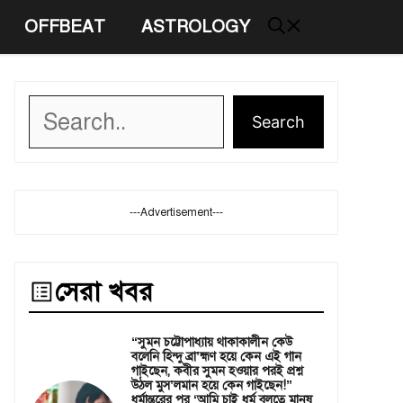
OFFBEAT
ASTROLOGY
Search
Search
---Advertisement---
সেরা খবর
“সুমন চট্টোপাধ্যায় থাকাকালীন কেউ
বলেনি হিন্দু ব্রা’হ্মণ হয়ে কেন এই গান
গাইছেন, কবীর সুমন হওয়ার পরই প্রশ্ন
উঠল মুস’লমান হয়ে কেন গাইছেন!”
ধর্মান্তরের পর ‘আমি চাই ধর্ম বলতে মানুষ