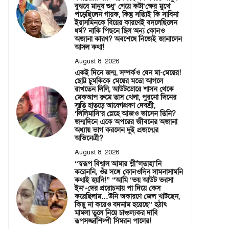
বুঝবে মানুষ শুধু’ গেয়ে কটা’ক্ষের মুখে
পড়েছিলেন গায়ক, কিন্তু সত্যিই কি সাবিনা
ইয়াসমিনকে বিয়ের কারণেই বদলেছিলেন
ধর্ম? নাকি পিছনে ছিল অন্য কোনও
অজানা কারণ? অবশেষে নিজেই জানালেন
আসল কথা!
August 8, 2026
একই দিনে জন্ম, সম্পর্কও যেন মা-মেয়ের!
ছোট্ট চুমকিকে মেয়ের মতো আগলে
রাখতেন লিলি, আউটডোরে শাসন থেকে
মেকআপ রুমে তাস খেলা, পুরনো দিনের
স্মৃতি হাতড়ে আবেগপ্রবণ দেবশ্রী,
‘লিলিমাসি’র স্নেহে আজও ভাসেন তিনি?
জন্মদিনে একে অপরের জীবনের অজানা
অধ্যায় ভাগ করলেন দুই প্রজন্মের
অভিনেত্রী?
August 8, 2026
“স্বরূপ বিশ্বাস আমার শ্লী*লতাহা’নি
করেননি, ওঁর সঙ্গে কোনওদিন সামনাসামনি
কথাই হয়নি!” “আমি ‘ভয় আউট ভরসা
ইন’-দের প্ররোচনায় পা দিয়ে কেস
করেছিলাম…উনি অকারণে জেল খাটছেন,
কিছু না করেও বদনাম হয়েছে” হঠাৎ
মামলা তুলে নিয়ে চাঞ্চল্যকর দাবি
রূপসজ্জাশিল্পী সিমরন পালের!