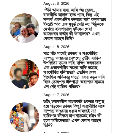
August 8, 2026
“উনি আমার বাবা, আমি ওঁর ছেলে…
রাজনীতি আলাদা হতে পারে, কিন্তু এই
সম্পর্ক কোনওদিন বদলাবে না!” কলকাতায়
ফিরেই আর এক মুহূর্ত দেরি নয়, মিঠুনকে
দেখতে হাসপাতালে ছুটলেন দেব!
আবেগঘন বার্তায় কী জানালেন? এখন
কেমন আছেন তিনি?
August 8, 2026
মাত্র পাঁচ মাসেই রণজয় ও শ্যামৌপ্তির
দাম্পত্য ভাঙনের নেপথ্যে তৃতীয় ব্যক্তির
উপস্থিতি? সূত্রের দাবি, দক্ষিণ কলকাতার
এক প্রভাবশালীর সঙ্গেই নাকি রয়েছে
শ্যামৌপ্তির ঘনি*ষ্ঠতা? এতদিন দোষ
গিয়েছিল অভিকার ঘাড়ে! এবার নতুন দাবি
ঘিরে তোলপাড় টলিপাড়া! অবশেষে সামনে
এল সেই ব্যক্তির পরিচয়?
August 7, 2026
শুটিং চলাকালীন আচমকাই গুরুতর অসু’স্থ
হয়ে পড়লেন রণজয় বিষ্ণু! শ্যামৌপ্তির সঙ্গে
দাম্পত্য ভাঙনের গুঞ্জন থামছেই না!
ব্যক্তিগত জীবনে চাপ বাড়তেই হঠাৎ কী
হলো অভিনেতার? এখন কেমন আছেন
তিনি?