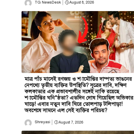
TG NewsDesk
August 8, 2026
মাত্র পাঁচ মাসেই রণজয় ও শ্যামৌপ্তির দাম্পত্য ভাঙনের
নেপথ্যে তৃতীয় ব্যক্তির উপস্থিতি? সূত্রের দাবি, দক্ষিণ
কলকাতার এক প্রভাবশালীর সঙ্গেই নাকি রয়েছে
শ্যামৌপ্তির ঘনি*ষ্ঠতা? এতদিন দোষ গিয়েছিল অভিকার
ঘাড়ে! এবার নতুন দাবি ঘিরে তোলপাড় টলিপাড়া!
অবশেষে সামনে এল সেই ব্যক্তির পরিচয়?
Shreyasi
August 7, 2026