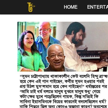
Skip
HOME
ENTERT
to
content
“সুমন চট্টোপাধ্যায় থাকাকালীন কেউ বলেনি হিন্দু ব্রা’হ্
হয়ে কেন এই গান গাইছেন, কবীর সুমন হওয়ার পরই
প্রশ্ন উঠল মুস’লমান হয়ে কেন গাইছেন!” ধর্মান্তরের পর
‘আমি চাই ধর্ম বলতে মানুষ বুঝবে মানুষ শুধু’ গেয়ে
কটা’ক্ষের মুখে পড়েছিলেন গায়ক, কিন্তু সত্যিই কি
সাবিনা ইয়াসমিনকে বিয়ের কারণেই বদলেছিলেন ধর্ম?
নাকি পিছনে ছিল অন্য কোনও অজানা কারণ? অবশেষে