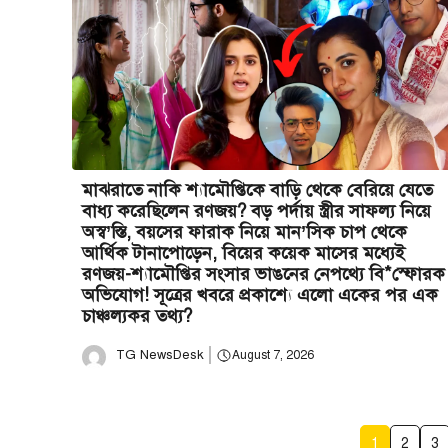
মাঝরাতে নাকি শ্যামৌপ্তিকে বাড়ি থেকে বেরিয়ে যেতে
বাধ্য করেছিলেন রণজয়? বড় পর্দায় স্ত্রীর সাফল্য নিয়ে
অস্ব’স্তি, বয়সের ফারাক নিয়ে মান’সিক চাপ থেকে
আর্থিক টানাপোড়েন, বিয়ের কয়েক মাসের মধ্যেই
রণজয়-শ্যামৌপ্তির সংসার ভাঙনের নেপথ্যে বি*স্ফোরক
অভিযোগ! সূত্রের খবরে প্রকাশ্যে এলো একের পর এক
চাঞ্চল্যকর তথ্য?
TG NewsDesk
August 7, 2026
1
2
3