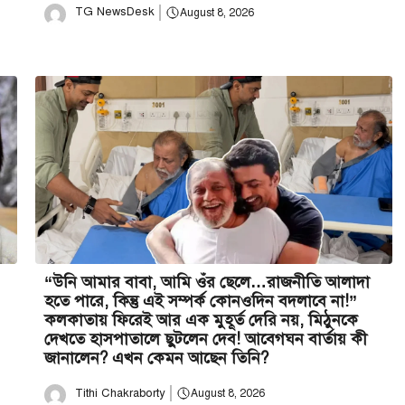
TG NewsDesk
August 8, 2026
“উনি আমার বাবা, আমি ওঁর ছেলে…রাজনীতি আলাদা
হতে পারে, কিন্তু এই সম্পর্ক কোনওদিন বদলাবে না!”
কলকাতায় ফিরেই আর এক মুহূর্ত দেরি নয়, মিঠুনকে
দেখতে হাসপাতালে ছুটলেন দেব! আবেগঘন বার্তায় কী
জানালেন? এখন কেমন আছেন তিনি?
Tithi Chakraborty
August 8, 2026