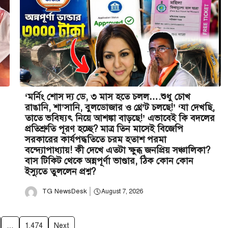
‘মর্নিং শোস দ্য ডে, ৩ মাস হতে চলল….শুধু চোখ
রাঙানি, শা’সানি, বুলডোজার ও থ্রে’ট চলছে!’ ‘যা দেখছি,
তাতে ভবিষ্যৎ নিয়ে আশঙ্কা বাড়ছে!’ এভাবেই কি বদলের
প্রতিশ্রুতি পূরণ হচ্ছে? মাত্র তিন মাসেই বিজেপি
সরকারের কার্যপদ্ধতিতে চরম হতাশ পরমা
বন্দ্যোপাধ্যায়! কী দেখে এতটা ক্ষুব্ধ জনপ্রিয় সঞ্চালিকা?
বাস টিকিট থেকে অন্নপূর্ণা ভাণ্ডার, ঠিক কোন কোন
ইস্যুতে তুললেন প্রশ্ন?
TG NewsDesk
August 7, 2026
…
1,474
Next