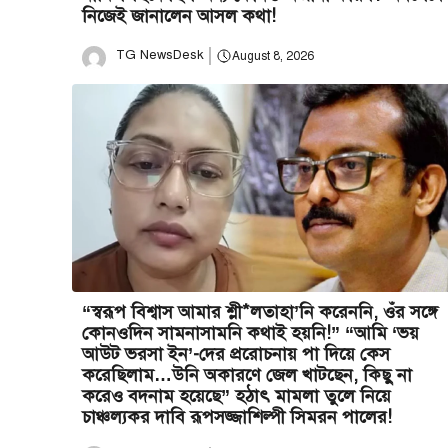
নিজেই জানালেন আসল কথা!
TG NewsDesk
August 8, 2026
“স্বরূপ বিশ্বাস আমার শ্লী*লতাহা’নি করেননি, ওঁর সঙ্গে
কোনওদিন সামনাসামনি কথাই হয়নি!” “আমি ‘ভয়
আউট ভরসা ইন’-দের প্ররোচনায় পা দিয়ে কেস
করেছিলাম…উনি অকারণে জেল খাটছেন, কিছু না
করেও বদনাম হয়েছে” হঠাৎ মামলা তুলে নিয়ে
চাঞ্চল্যকর দাবি রূপসজ্জাশিল্পী সিমরন পালের!