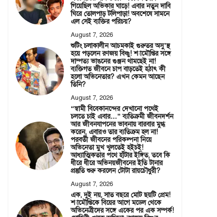
গিয়েছিল অভিকার ঘাড়ে! এবার নতুন দাবি
ঘিরে তোলপাড় টলিপাড়া! অবশেষে সামনে
এল সেই ব্যক্তির পরিচয়?
August 7, 2026
শুটিং চলাকালীন আচমকাই গুরুতর অসু’স্থ
হয়ে পড়লেন রণজয় বিষ্ণু! শ্যামৌপ্তির সঙ্গে
দাম্পত্য ভাঙনের গুঞ্জন থামছেই না!
ব্যক্তিগত জীবনে চাপ বাড়তেই হঠাৎ কী
হলো অভিনেতার? এখন কেমন আছেন
তিনি?
August 7, 2026
“স্বামী বিবেকানন্দের দেখানো পথেই
চলতে চাই এবার…” ব্যতিক্রমী জীবনদর্শন
আর জীবনযাপনের ভাবনায় বারবার মুগ্ধ
করেন, এবারও তার ব্যতিক্রম হল না!
পরবর্তী জীবনের পরিকল্পনা নিয়ে
অভিনেতা মুখ খুলতেই হইচই!
আধ্যাত্মিকতার পথে হাঁটার ইঙ্গিত, তবে কি
ধীরে ধীরে অভিনয়জীবনের ইতি টানার
প্রস্তুতি শুরু করলেন টোটা রায়চৌধুরী?
August 7, 2026
এক, দুই নয়, সাত বছরে মোট ছয়টি প্রেম!
শ্যামৌপ্তিকে বিয়ের আগে মডেল থেকে
অভিনেত্রীদের সঙ্গে একের পর এক সম্পর্ক!