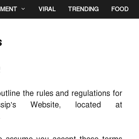
NMENT
VIRAL
TRENDING
FOOD
s
!
tline the rules and regulations for
ip’s Website, located at
.