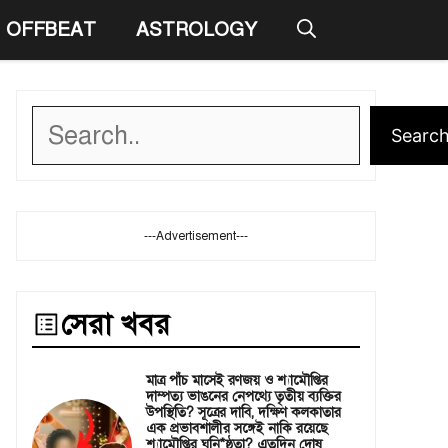
OFFBEAT
ASTROLOGY
Search
Searc
---Advertisement---
সেরা খবর
মাত্র পাঁচ মাসেই রণজয় ও শ্যামৌপ্তির
দাম্পত্য ভাঙনের নেপথ্যে তৃতীয় ব্যক্তির
উপস্থিতি? সূত্রের দাবি, দক্ষিণ কলকাতার
এক প্রভাবশালীর সঙ্গেই নাকি রয়েছে
শ্যামৌপ্তির ঘনি*ষ্ঠতা? এতদিন দোষ