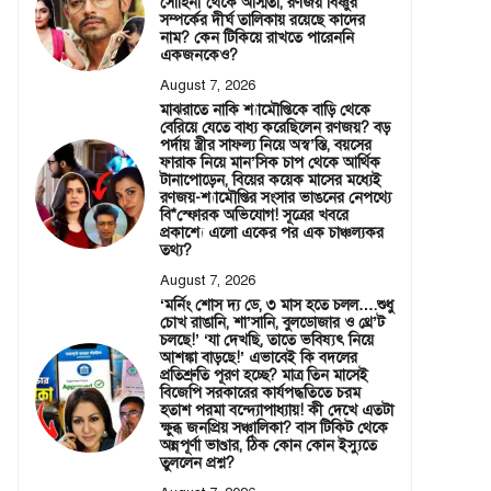
সোহিনী থেকে অস্মিতা, রণজয় বিষ্ণুর
সম্পর্কের দীর্ঘ তালিকায় রয়েছে কাদের
নাম? কেন টিকিয়ে রাখতে পারেননি
একজনকেও?
August 7, 2026
মাঝরাতে নাকি শ্যামৌপ্তিকে বাড়ি থেকে
বেরিয়ে যেতে বাধ্য করেছিলেন রণজয়? বড়
পর্দায় স্ত্রীর সাফল্য নিয়ে অস্ব’স্তি, বয়সের
ফারাক নিয়ে মান’সিক চাপ থেকে আর্থিক
টানাপোড়েন, বিয়ের কয়েক মাসের মধ্যেই
রণজয়-শ্যামৌপ্তির সংসার ভাঙনের নেপথ্যে
বি*স্ফোরক অভিযোগ! সূত্রের খবরে
প্রকাশ্যে এলো একের পর এক চাঞ্চল্যকর
তথ্য?
August 7, 2026
‘মর্নিং শোস দ্য ডে, ৩ মাস হতে চলল….শুধু
চোখ রাঙানি, শা’সানি, বুলডোজার ও থ্রে’ট
চলছে!’ ‘যা দেখছি, তাতে ভবিষ্যৎ নিয়ে
আশঙ্কা বাড়ছে!’ এভাবেই কি বদলের
প্রতিশ্রুতি পূরণ হচ্ছে? মাত্র তিন মাসেই
বিজেপি সরকারের কার্যপদ্ধতিতে চরম
হতাশ পরমা বন্দ্যোপাধ্যায়! কী দেখে এতটা
ক্ষুব্ধ জনপ্রিয় সঞ্চালিকা? বাস টিকিট থেকে
অন্নপূর্ণা ভাণ্ডার, ঠিক কোন কোন ইস্যুতে
তুললেন প্রশ্ন?