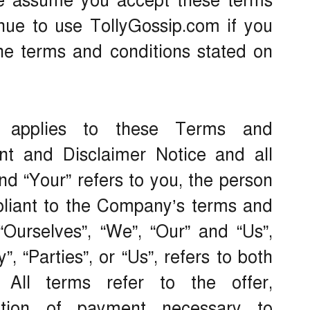
we assume you accept these terms
nue to use TollyGossip.com if you
the terms and conditions stated on
gy applies to these Terms and
nt and Disclaimer Notice and all
nd “Your” refers to you, the person
pliant to the Company’s terms and
Ourselves”, “We”, “Our” and “Us”,
, “Parties”, or “Us”, refers to both
 All terms refer to the offer,
ation of payment necessary to