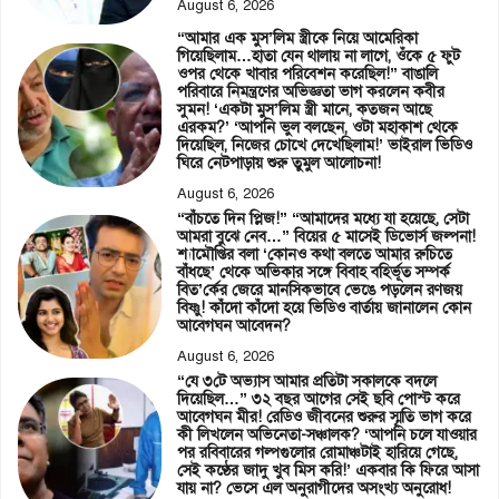
August 6, 2026
“আমার এক মুস’লিম স্ত্রীকে নিয়ে আমেরিকা
গিয়েছিলাম…হাতা যেন থালায় না লাগে, ওঁকে ৫ ফুট
ওপর থেকে খাবার পরিবেশন করেছিল!” বাঙালি
পরিবারে নিমন্ত্রণের অভিজ্ঞতা ভাগ করলেন কবীর
সুমন! ‘একটা মুস’লিম স্ত্রী মানে, কতজন আছে
এরকম?’ ‘আপনি ভুল বলছেন, ওটা মহাকাশ থেকে
দিয়েছিল, নিজের চোখে দেখেছিলাম!’ ভাইরাল ভিডিও
ঘিরে নেটপাড়ায় শুরু তুমুল আলোচনা!
August 6, 2026
“বাঁচতে দিন প্লিজ!” “আমাদের মধ্যে যা হয়েছে, সেটা
আমরা বুঝে নেব…” বিয়ের ৫ মাসেই ডিভোর্স জল্পনা!
শ্যামৌপ্তির বলা ‘কোনও কথা বলতে আমার রুচিতে
বাঁধছে’ থেকে অভিকার সঙ্গে বিবাহ বহির্ভূত সম্পর্ক
বিত’র্কের জেরে মানসিকভাবে ভেঙে পড়লেন রণজয়
বিষ্ণু! কাঁদো কাঁদো হয়ে ভিডিও বার্তায় জানালেন কোন
আবেগঘন আবেদন?
August 6, 2026
“যে ৩টে অভ্যাস আমার প্রতিটা সকালকে বদলে
দিয়েছিল…” ৩২ বছর আগের সেই ছবি পোস্ট করে
আবেগঘন মীর! রেডিও জীবনের শুরুর স্মৃতি ভাগ করে
কী লিখলেন অভিনেতা-সঞ্চালক? ‘আপনি চলে যাওয়ার
পর রবিবারের গল্পগুলোর রোমাঞ্চটাই হারিয়ে গেছে,
সেই কণ্ঠের জাদু খুব মিস করি!’ একবার কি ফিরে আসা
যায় না? ভেসে এল অনুরাগীদের অসংখ্য অনুরোধ!