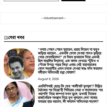
---Advertisement---
সেরা খবর
“ওনার পেছন পেছন ঘুরতেন, প্রশ্রয় দিতেন না তবুও
জড়িয়ে ধরতেন…এমনকি ফেলে দেওয়া পানও কুড়িয়ে
খেয়ে ফেলেছিলেন!” যে উত্তম কুমারকে ঘিরে এমনই
ছিল বাঙালির উন্মাদনা, এক ঝলক দেখতে স্টুডিও ও
স্টেজে উপচে পড়ত ভিড়! এবার সেই মহানায়কের
কোন অনুরাগীর এমন চমকে দেওয়া কাণ্ড ফাঁস করলেন
বর্ষীয়ান অভিনেত্রী রত্না ঘোষাল?
August 6, 2026
এনসিপিআই ছেড়ে কি ফের ‘কালীঘাট তৃণমূল’? দিল্লির
বৈঠকের পর বিদ্রো’হী শিবিরের নেতা ও সাংসদদের ‘ঘর
ওয়াপসি’ নিয়ে জল্পনা যখন তুঙ্গে, তখনই নিজের
রাজনৈতিক অবস্থান নিয়ে মুখ খুললেন দেব! আবার
মমতার হাত ধরবেন, কী বললেন অভিনেতা-সাংসদ?