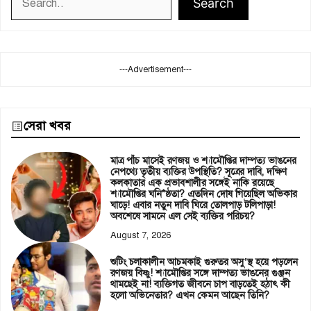
Search
---Advertisement---
সেরা খবর
মাত্র পাঁচ মাসেই রণজয় ও শ্যামৌপ্তির দাম্পত্য ভাঙনের
নেপথ্যে তৃতীয় ব্যক্তির উপস্থিতি? সূত্রের দাবি, দক্ষিণ
কলকাতার এক প্রভাবশালীর সঙ্গেই নাকি রয়েছে
শ্যামৌপ্তির ঘনি*ষ্ঠতা? এতদিন দোষ গিয়েছিল অভিকার
ঘাড়ে! এবার নতুন দাবি ঘিরে তোলপাড় টলিপাড়া!
অবশেষে সামনে এল সেই ব্যক্তির পরিচয়?
August 7, 2026
শুটিং চলাকালীন আচমকাই গুরুতর অসু’স্থ হয়ে পড়লেন
রণজয় বিষ্ণু! শ্যামৌপ্তির সঙ্গে দাম্পত্য ভাঙনের গুঞ্জন
থামছেই না! ব্যক্তিগত জীবনে চাপ বাড়তেই হঠাৎ কী
হলো অভিনেতার? এখন কেমন আছেন তিনি?