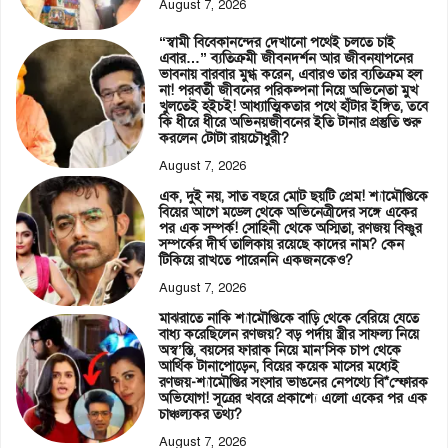
August 7, 2026
“স্বামী বিবেকানন্দের দেখানো পথেই চলতে চাই
এবার…” ব্যতিক্রমী জীবনদর্শন আর জীবনযাপনের
ভাবনায় বারবার মুগ্ধ করেন, এবারও তার ব্যতিক্রম হল
না! পরবর্তী জীবনের পরিকল্পনা নিয়ে অভিনেতা মুখ
খুলতেই হইচই! আধ্যাত্মিকতার পথে হাঁটার ইঙ্গিত, তবে
কি ধীরে ধীরে অভিনয়জীবনের ইতি টানার প্রস্তুতি শুরু
করলেন টোটা রায়চৌধুরী?
August 7, 2026
এক, দুই নয়, সাত বছরে মোট ছয়টি প্রেম! শ্যামৌপ্তিকে
বিয়ের আগে মডেল থেকে অভিনেত্রীদের সঙ্গে একের
পর এক সম্পর্ক! সোহিনী থেকে অস্মিতা, রণজয় বিষ্ণুর
সম্পর্কের দীর্ঘ তালিকায় রয়েছে কাদের নাম? কেন
টিকিয়ে রাখতে পারেননি একজনকেও?
August 7, 2026
মাঝরাতে নাকি শ্যামৌপ্তিকে বাড়ি থেকে বেরিয়ে যেতে
বাধ্য করেছিলেন রণজয়? বড় পর্দায় স্ত্রীর সাফল্য নিয়ে
অস্ব’স্তি, বয়সের ফারাক নিয়ে মান’সিক চাপ থেকে
আর্থিক টানাপোড়েন, বিয়ের কয়েক মাসের মধ্যেই
রণজয়-শ্যামৌপ্তির সংসার ভাঙনের নেপথ্যে বি*স্ফোরক
অভিযোগ! সূত্রের খবরে প্রকাশ্যে এলো একের পর এক
চাঞ্চল্যকর তথ্য?
August 7, 2026