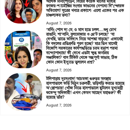
আর্থিক টানাপোড়েন, বিয়ের কয়েক মাসের মধ্যেই
রণজয়-শ্যামৌপ্তির সংসার ভাঙনের নেপথ্যে বি*স্ফোরক
অভিযোগ! সূত্রের খবরে প্রকাশ্যে এলো একের পর এক
চাঞ্চল্যকর তথ্য?
August 7, 2026
‘মর্নিং শোস দ্য ডে, ৩ মাস হতে চলল….শুধু চোখ
রাঙানি, শা’সানি, বুলডোজার ও থ্রে’ট চলছে!’ ‘যা
দেখছি, তাতে ভবিষ্যৎ নিয়ে আশঙ্কা বাড়ছে!’ এভাবেই
কি বদলের প্রতিশ্রুতি পূরণ হচ্ছে? মাত্র তিন মাসেই
বিজেপি সরকারের কার্যপদ্ধতিতে চরম হতাশ পরমা
বন্দ্যোপাধ্যায়! কী দেখে এতটা ক্ষুব্ধ জনপ্রিয়
সঞ্চালিকা? বাস টিকিট থেকে অন্নপূর্ণা ভাণ্ডার, ঠিক
কোন কোন ইস্যুতে তুললেন প্রশ্ন?
August 7, 2026
টলিপাড়ায় দুঃসংবাদ! আচমকা গুরুতর অবস্থায়
হাসপাতালে ভর্তি মিঠুন চক্রবর্তী, তড়িঘড়ি করতে হয়েছে
অ’স্ত্রোপচার! খোঁজ নিতে হাসপাতালে ছুটলেন মুখ্যমন্ত্রী
শুভেন্দু অধিকারী! এখন কেমন আছেন মহাগুরু? কী
হয়েছে তাঁর?
August 7, 2026