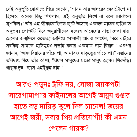
সেই অনুভূতি বোঝাতে গিয়ে লেখেন, “শাসন আর আদরের ঘেরাটোপে মা
হিসেবে অনেক কিছু শিখলাম, এই অনুভূতি লিখে বা বলে বোঝানো
মুশকিল।” তাঁর এই স্বীকারোক্তিতে ফুটে উঠেছে একজন মায়ের ব্যক্তিগত
অনুভব। পোস্টটি ঘিরে অনুরাগীদের মধ্যেও আবেগের সাড়া দেখা যায়।
ছেলের জন্মদিনে শুভেচ্ছা জানিয়ে সোনালী আরও লেখেন, “ঘরে বাইরে
সবকিছু সামলে হাসিমুখে লড়াই করার একমাত্র নাম রিয়ান।” এরপর
জানান, “আজ রিয়ানের পাঁচে পা, আমারও মাতৃত্বের পাঁচে পা।” সন্তানের
ভবিষ্যৎ নিয়ে তাঁর আশা, “রিয়ান মানুষের মতো মানুষ হোক। শিরদাঁড়া
থাকুক দৃঢ়। ব্যাস এইটুকুই চাই।”
আরও পড়ুনঃ ট্রফি নয়, সোজা জ্যাকপট!
‘সারেগামাপা’র ফাইনালের আগেই আয়ুষ গুপ্তার
হাতে বড় দায়িত্ব তুলে দিল চ্যানেল! জয়ের
আগেই জয়ী, সবার প্রিয় প্রতিযোগী! কী এমন
পেলেন গায়ক?