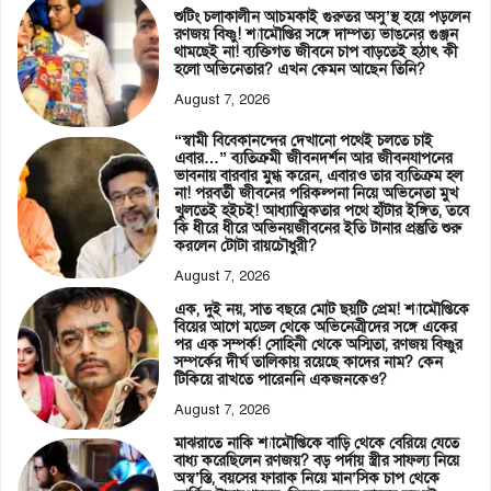
শুটিং চলাকালীন আচমকাই গুরুতর অসু’স্থ হয়ে পড়লেন
রণজয় বিষ্ণু! শ্যামৌপ্তির সঙ্গে দাম্পত্য ভাঙনের গুঞ্জন
থামছেই না! ব্যক্তিগত জীবনে চাপ বাড়তেই হঠাৎ কী
হলো অভিনেতার? এখন কেমন আছেন তিনি?
August 7, 2026
“স্বামী বিবেকানন্দের দেখানো পথেই চলতে চাই
এবার…” ব্যতিক্রমী জীবনদর্শন আর জীবনযাপনের
ভাবনায় বারবার মুগ্ধ করেন, এবারও তার ব্যতিক্রম হল
না! পরবর্তী জীবনের পরিকল্পনা নিয়ে অভিনেতা মুখ
খুলতেই হইচই! আধ্যাত্মিকতার পথে হাঁটার ইঙ্গিত, তবে
কি ধীরে ধীরে অভিনয়জীবনের ইতি টানার প্রস্তুতি শুরু
করলেন টোটা রায়চৌধুরী?
August 7, 2026
এক, দুই নয়, সাত বছরে মোট ছয়টি প্রেম! শ্যামৌপ্তিকে
বিয়ের আগে মডেল থেকে অভিনেত্রীদের সঙ্গে একের
পর এক সম্পর্ক! সোহিনী থেকে অস্মিতা, রণজয় বিষ্ণুর
সম্পর্কের দীর্ঘ তালিকায় রয়েছে কাদের নাম? কেন
টিকিয়ে রাখতে পারেননি একজনকেও?
August 7, 2026
মাঝরাতে নাকি শ্যামৌপ্তিকে বাড়ি থেকে বেরিয়ে যেতে
বাধ্য করেছিলেন রণজয়? বড় পর্দায় স্ত্রীর সাফল্য নিয়ে
অস্ব’স্তি, বয়সের ফারাক নিয়ে মান’সিক চাপ থেকে