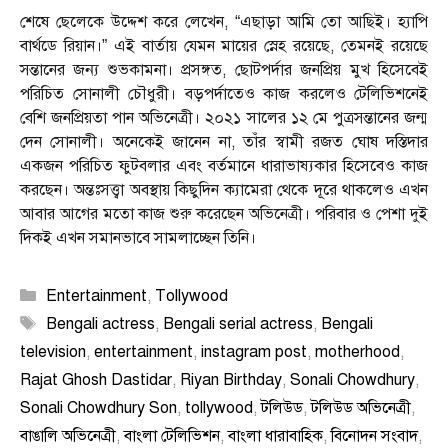
শেষে ছেলেকে উদ্দেশ করে লেখেন, “এছাড়া আমি তো আছিই। হ্যাপি
বার্থডে রিয়ান।” এই বার্তায় যেমন মায়ের স্নেহ রয়েছে, তেমনই রয়েছে
সন্তানের জন্য শুভকামনা। প্রসঙ্গত, ছোটপর্দার জনপ্রিয় মুখ হিসেবেই
পরিচিত সোনালী চৌধুরী। বড়পর্দাতেও কাজ করলেও টেলিভিশনেই
বেশি জনপ্রিয়তা পান অভিনেত্রী। ২০২১ সালের ১২ মে পুত্রসন্তানের জন্ম
দেন সোনালী। অনেকেই জানেন না, তাঁর স্বামী রজত ঘোষ দস্তিদার
একজন পরিচিত ফুটবলার এবং বর্তমানে ধারাভাষ্যকার হিসেবেও কাজ
করছেন। অন্তঃসত্ত্বা অবস্থায় কিছুদিন ক্যামেরা থেকে দূরে থাকলেও এখন
আবার আগের মতো কাজ শুরু করেছেন অভিনেত্রী। পরিবার ও পেশা দুই
দিকই এখন সমানভাবে সামলাচ্ছেন তিনি।
Categories
Entertainment
,
Tollywood
Tags
Bengali actress
,
Bengali serial actress
,
Bengali
television
,
entertainment
,
instagram post
,
motherhood
,
Rajat Ghosh Dastidar
,
Riyan Birthday
,
Sonali Chowdhury
,
Sonali Chowdhury Son
,
tollywood
,
টলিউড
,
টলিউড অভিনেত্রী
,
বাঙালি অভিনেত্রী
,
বাংলা টেলিভিশন
,
বাংলা ধারাবাহিক
,
বিনোদন সংবাদ
,