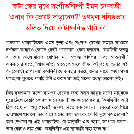
কটা’ক্ষের মুখে সংগীতশিল্পী ইমন চক্রবর্তী!
‘এবার কি ভোটে দাঁড়াবেন?’ তৃণমূল ঘনিষ্ঠতার
ইঙ্গিত দিয়ে ক’টাক্ষবিদ্ধ গায়িকা!
গতকাল ধারাবাহিকের এমন দৃশ্য এবং সংলাপ দেখেই সমাজ মাধ্যমে
দর্শকরা আবারও ক্ষোভে ফেটে পড়েছেন। কেউ বলছেন, “কমলিনী স্বতন্ত্র
বা তার ভালোবাসার যোগ্যই না, অত্যন্ত স্বার্থপর এবং আত্মসুখী!”
একজনের মতে, “আজ সত্যি স্বতন্ত্রকে দেখে ভীষন কষ্ট হচ্ছে! ওনার এই
অবহেলাটা প্রাপ্য নয়! কমলিনী যে ব্যবহার করছে ওনার সাথে, সেটা মানা
যাচ্ছে না! বুঝতে পারছি উনি একজন মা তাই মনের অবস্থা ভালো নেই।
কিন্তু বুবলাই’র মতো স্বার্থপর ছেলের জন্য নতুন কাকুর মতো মানুষকে
দূরে ঠেলে দেয়ার কোনও মানে হয়না!” অন্যজনের কথায়, “কমলিনীর এটা
ঠিক হচ্ছে না। শুধু পেতেই জানল, দিতে জানলো না। স্বতন্তর ঘরে গিয়ে
তারপাশে থাকলে, তার সঙ্গে মনের কথা ভাব করলে কি দুঃখ কমতো না?
আর দেখবো না এই ধারাবাহিক! যে মানুষটা এত ত্যাগ, অপেক্ষা করল।
তার কোনও দাম নেই। কমলিনীর এই ন্যাকামি সহ্য হচ্ছে না!”