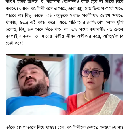
কারণ স্বতন্ত্র জানত যে, কমলিনী কোনদিনও রাজি হবে না তাকে বিয়ে
করতে। বরাবর কমলিনী বলে এসেছে তারা বন্ধু, সামাজিক সম্পর্কে যেতে
পারবে না। কিন্তু তাদের এই বন্ধুত্বকে সমাজ পরকী’য়ার চোখে দেখতে
থাকায়, স্বতন্ত্র এই কাজ করে। এতে পরিবারের বেশিরভাগ লোক খুশি
হলেও, কিছু জন মেনে নিতে পারে না। তার মধ্যে কমলিনীর বড় ছেলে
বুবলাই একজন। সে মায়ের দ্বিতীয় জীবন অস্বীকার করে, আ’ত্মহ’ত্যার
চেষ্টা করে!
তাঁকে হাসপাতালে নিয়ে যাওয়া হলে, কমলিনীকে দেখতে দেওয়া হয় না।