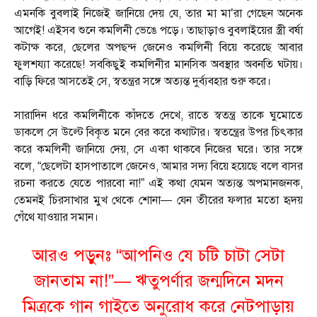
এমনকি বুবলাই নিজেই জানিয়ে দেয় যে, তার মা মা’রা গেছেন অনেক
আগেই! এইসব শুনে কমলিনী ভেঙে পড়ে। তাছাড়াও বুবলাইয়ের স্ত্রী বর্ষা
কটাক্ষ করে, ছেলের অপছন্দ জেনেও কমলিনী বিয়ে করেছে আবার
ফুলশয্যা করেছে! সবকিছুই কমলিনীর মানসিক অবস্থার অবনতি ঘটায়।
বাড়ি ফিরে আসতেই সে, স্বতন্ত্রর সঙ্গে অত্যন্ত দুর্ব্যবহার শুরু করে।
সারাদিন ধরে কমলিনীকে কাঁদতে দেখে, রাতে স্বতন্ত্র তাকে ঘুমোতে
ডাকলে সে উল্টে বিকৃত মনে বের করে কথাটার। স্বতন্ত্রের উপর চিৎকার
করে কমলিনী জানিয়ে দেয়, সে একা থাকবে নিজের ঘরে। তার সঙ্গে
বলে, “ছেলেটা হাসপাতালে জেনেও, আমার সদ্য বিয়ে হয়েছে বলে বাসর
রচনা করতে যেতে পারবো না!” এই কথা যেমন অত্যন্ত অপমানজনক,
তেমনই চিরসাখার মুখ থেকে শোনা— যেন তীরের ফলার মতো হৃদয়
গেঁথে যাওয়ার সমান।
আরও পড়ুনঃ
“আপনিও যে চটি চাটা সেটা
জানতাম না!”— ঋতুপর্ণার জন্মদিনে মদন
মিত্রকে গান গাইতে অনুরোধ করে নেটপাড়ায়