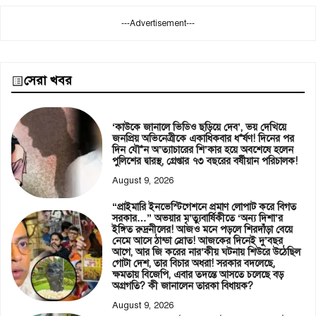
---Advertisement---
সেরা খবর
‘কাউকে জানালে ভিডিও ছড়িয়ে দেব’, ভয় দেখিয়ে
জনপ্রিয় অভিনেত্রীকে একাধিকবার ধ*র্ষণ! দিনের পর
দিন যৌ*ন অ’ত্যাচারের শি’কার হয়ে অবশেষে হলেন
পুলিশের দ্বারস্থ, গ্রেপ্তার ৭৩ বছরের বর্ষীয়ান পরিচালক!
August 9, 2026
“প্রাইমারি ইনভেস্টিগেশনে প্রমাণ লোপাট করে বিগত
সরকার…” অভয়ার মৃ’ত্যুবার্ষিকীতে ‘অন্য দিশা’র
ইঙ্গিত রুদ্রনীলের! আজও মনে পড়লে শিরদাঁড়া বেয়ে
নেমে আসে ঠান্ডা স্রোত! আজকের দিনেই দু’বছর
আগে, আর জি করের নার’কীয় ঘটনায় শিউরে উঠেছিল
গোটা দেশ, তার বিচার অধরা! সরকার বদলেছে,
ক্ষমতায় বিজেপি, এবার তদন্তে আসতে চলেছে বড়
অগ্রগতি? কী জানালেন তারকা বিধায়ক?
August 9, 2026