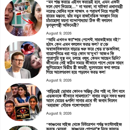
“মন শান্ত করতে এইসব করতেই হবে, এমন একটা
দলে যোগ দিয়েছে…” না ঘরকা, না ঘাটকা! প্রধানমন্ত্রী
নরেন্দ্র মোদির সঙ্গে সাক্ষাৎ ও পরামর্শ নিয়ে শতাব্দী
রায়ের মন্তব্যে, তাঁর নতুন রাজনৈতিক অবস্থান নিয়ে
চাঁচাছোলা ময়না বন্দোপাধ্যায়! ঠিক কী বললেন
তৃণমূলপন্থী অভিনেত্রী?
August 9, 2026
“আমি এখনও ক্যা*ন্সার পেশেন্ট, সারভাইভার নই!”
হঠাৎ কেন এমন বললেন ভরত কল? র’ক্তে
অস্বাভাবিকভাবে বাড়তে শুরু করে শ্বেত র’ক্তকণিকা,
বায়োপসিতে ধরা পড়ে কোন অ’সুখ? আজও কি
পুরোপুরি সুস্থ নন, চলছে ওষুধ, কেমন আছেন তিনি?
জীবনের সেই কঠিন সময়ে কীভাবে পাশে থেকে সাহস
জুগিয়েছেন দ্বিতীয় স্ত্রী জয়শ্রী, দুঃসময়ের কথা বলতে
গিয়ে আবেগপ্রবণ হয়ে পড়লেন ভরত কল!
August 9, 2026
‘বাড়িতেই তোমার কোনও অস্তিত্ব টের পাই না, বিগ বসে
এতজনকে কীভাবে সামলাবে?’ বাবার নতুন সফর শুরুর
আগে মেয়ের গুগলি! সানার প্রশ্নে কী জবাব দিলেন
‘মহারাজ’ সৌরভ গঙ্গোপাধ্যায়?
August 9, 2026
“কাঞ্চনের সাইজ থেকে ডিউরেশন পর্যন্ত ফ্যান্টাসাইজ
করছে মেয়েরা… কাঞ্চনের গোপনা*ঙ্গ নিয়ে ভাবতে