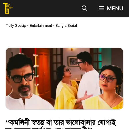
Skip
MENU
to
content
Tolly Gossip
»
Entertainment
»
Bangla Serial
“কমলিনী স্বতন্ত্র বা তার ভালোবাসার যোগ্যই