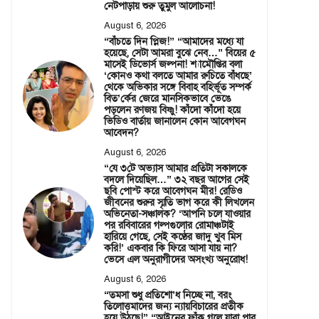
নেটপাড়ায় শুরু তুমুল আলোচনা!
August 6, 2026
“বাঁচতে দিন প্লিজ!” “আমাদের মধ্যে যা
হয়েছে, সেটা আমরা বুঝে নেব…” বিয়ের ৫
মাসেই ডিভোর্স জল্পনা! শ্যামৌপ্তির বলা
‘কোনও কথা বলতে আমার রুচিতে বাঁধছে’
থেকে অভিকার সঙ্গে বিবাহ বহির্ভূত সম্পর্ক
বিত’র্কের জেরে মানসিকভাবে ভেঙে
পড়লেন রণজয় বিষ্ণু! কাঁদো কাঁদো হয়ে
ভিডিও বার্তায় জানালেন কোন আবেগঘন
আবেদন?
August 6, 2026
“যে ৩টে অভ্যাস আমার প্রতিটা সকালকে
বদলে দিয়েছিল…” ৩২ বছর আগের সেই
ছবি পোস্ট করে আবেগঘন মীর! রেডিও
জীবনের শুরুর স্মৃতি ভাগ করে কী লিখলেন
অভিনেতা-সঞ্চালক? ‘আপনি চলে যাওয়ার
পর রবিবারের গল্পগুলোর রোমাঞ্চটাই
হারিয়ে গেছে, সেই কণ্ঠের জাদু খুব মিস
করি!’ একবার কি ফিরে আসা যায় না?
ভেসে এল অনুরাগীদের অসংখ্য অনুরোধ!
August 6, 2026
“তমসা শুধু প্রতিশো’ধ নিচ্ছে না, বরং
তিলোত্তমাদের জন্য ন্যায়বিচারের প্রতীক
হয়ে উঠছে!” “আইনের ফাঁক গলে যারা পার