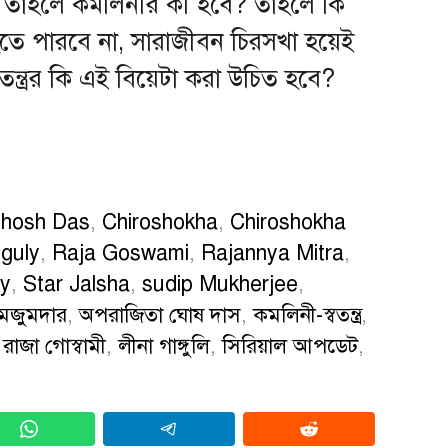
নিলে তাহলে কমলিনীর কী হবে? তাহলে কি
তে পারবে না, সারাজীবন চিরসখা হয়েই
ন্ত্রর কি এই বিয়েটা করা উচিত হবে?
Ghosh Das
,
Chiroshokha
,
Chiroshokha
guly
,
Raja Goswami
,
Rajannya Mitra
,
ty
,
Star Jalsha
,
sudip Mukherjee
,
া মজুমদার
,
অপরাজিতা ঘোষ দাস
,
কমলিনী-স্বতন্ত্র
,
,
রাজা গোস্বামী
,
লীনা গাঙ্গুলি
,
সিরিয়াল আপডেট
,