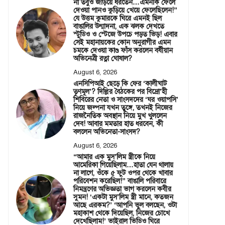
না তবুও জড়িয়ে ধরতেন…এমনকি ফেলে
দেওয়া পানও কুড়িয়ে খেয়ে ফেলেছিলেন!”
যে উত্তম কুমারকে ঘিরে এমনই ছিল
বাঙালির উন্মাদনা, এক ঝলক দেখতে
স্টুডিও ও স্টেজে উপচে পড়ত ভিড়! এবার
সেই মহানায়কের কোন অনুরাগীর এমন
চমকে দেওয়া কাণ্ড ফাঁস করলেন বর্ষীয়ান
অভিনেত্রী রত্না ঘোষাল?
August 6, 2026
এনসিপিআই ছেড়ে কি ফের ‘কালীঘাট
তৃণমূল’? দিল্লির বৈঠকের পর বিদ্রো’হী
শিবিরের নেতা ও সাংসদদের ‘ঘর ওয়াপসি’
নিয়ে জল্পনা যখন তুঙ্গে, তখনই নিজের
রাজনৈতিক অবস্থান নিয়ে মুখ খুললেন
দেব! আবার মমতার হাত ধরবেন, কী
বললেন অভিনেতা-সাংসদ?
August 6, 2026
“আমার এক মুস’লিম স্ত্রীকে নিয়ে
আমেরিকা গিয়েছিলাম…হাতা যেন থালায়
না লাগে, ওঁকে ৫ ফুট ওপর থেকে খাবার
পরিবেশন করেছিল!” বাঙালি পরিবারে
নিমন্ত্রণের অভিজ্ঞতা ভাগ করলেন কবীর
সুমন! ‘একটা মুস’লিম স্ত্রী মানে, কতজন
আছে এরকম?’ ‘আপনি ভুল বলছেন, ওটা
মহাকাশ থেকে দিয়েছিল, নিজের চোখে
দেখেছিলাম!’ ভাইরাল ভিডিও ঘিরে