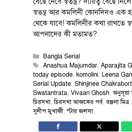
বেছে নেবে স্বতন্ত্র? দায়িত্ব বেছে 
স্বতন্ত্র আর কমলিনী কোনদিনও এক হ
থেকে যাবে! কমলিনীর কথা রাখতে স্বত
আপনাদের কী মতামত?
Categories
Bangla Serial
Tags
Anashua Majumdar
,
Aparajita 
today episode
,
komolini
,
Leena Gan
Serial Update
,
Shinjinee Chakrabor
Swatantrata
,
Vivaan Ghosh
,
অনুসূয়
চিরসখা
,
চিরসখা আজকের পর্ব
,
রঞ্জনা মিত্র
সুদীপ মুখার্জী
,
স্টার জলসা