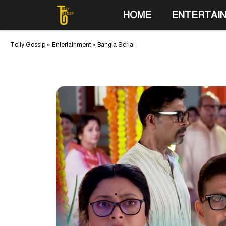
Skip
HOME
ENTERTAI
to
content
Tolly Gossip
»
Entertainment
»
Bangla Serial