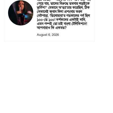
পেয়ে যায়, তাদের বিরুদ্ধে তমসার লড়াইকে
কুর্নিশ!” যেভাবে অ’ত্যা’চার করেছিল, ঠিক
সেভাবেই জবাব দিল! প্রশংসায় ভরল
নেটপাড়া, ‘তিলোত্তমা’র গতকালের পর্ব ছিল
১০০-তে ১০০! দর্শকদের একটাই দাবি,
এমন গল্পই তো চাই বাংলা টেলিভিশনে!
আপনারাও কি একমত?
August 6, 2026