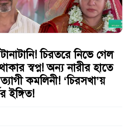
য়ে টানাটানি! চিরতরে নিভে গেল
থাকার স্বপ্ন! অন্য নারীর হাতে
ত্যাগী কমলিনী! ‘চিরসখা’য়
র ইঙ্গিত!