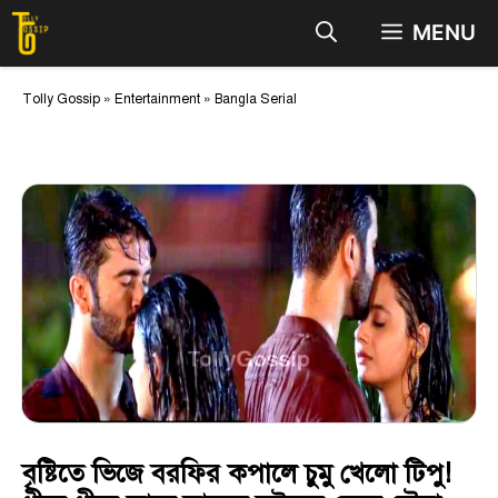
Skip
MENU
to
content
Tolly Gossip
»
Entertainment
»
Bangla Serial
বৃষ্টিতে ভিজে বরফির কপালে চুমু খেলো টিপু!