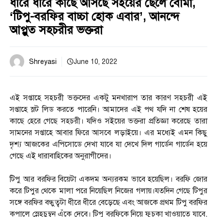
ধীরে ধীরে কাছে আসছে সইয়ের ছেলে বৌমা,
‘টিপু-বরফির বাচ্চা হোক এবার’, আনন্দে
আপ্লুত সহচরীর ভক্তরা
Shreyasi
June 10, 2022
এই সপ্তাহে সহচরী ভক্তদের একটু মনখারাপ তার কারণ সহচরী এই
সপ্তাহে স্লট লিড করতে পারেনি। আমাদের এই পথ যদি না শেষ হয়ের
কাছে হেরে গেছে সহচরী। যদিও সইয়ের ভক্তরা প্রতিজ্ঞা করেছে তারা
সামনের সপ্তাহে আবার ফিরে আসবে লড়াইয়ে। এর মধ্যেই এমন কিছু
দৃশ্য আজকের এপিসোডে দেখা যাবে যা দেখে দিল গার্ডেন গার্ডেন হয়ে
গেছে এই ধারাবাহিকের অনুরাগীদের।
টিপু আর বরফির বিয়েটা একদম অন্যরকম ভাবে হয়েছিল। বরফি জোর
করে টিপুর থেকে মালা পরে নিয়েছিল নিজের গলায়।যতদিন গেছে টিপুর
সঙ্গে বরফির বন্ধুত্বটা ধীরে ধীরে বেড়েছে এবং আজকে প্রথম টিপু বরফির
কপালে স্নেহচুম্বন এঁকে দেবে। টিপু বরফিকে নিয়ে ফুচকা খাওয়াতে যাবে,