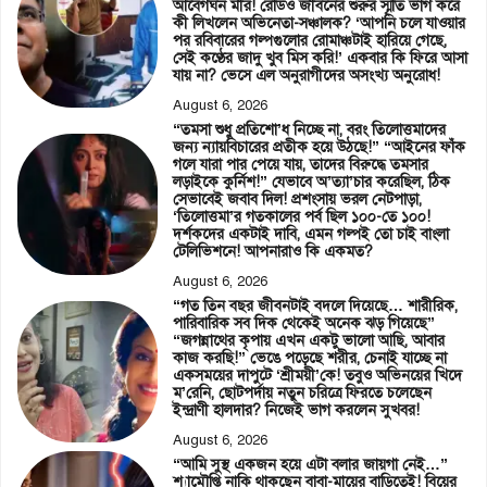
আবেগঘন মীর! রেডিও জীবনের শুরুর স্মৃতি ভাগ করে
কী লিখলেন অভিনেতা-সঞ্চালক? ‘আপনি চলে যাওয়ার
পর রবিবারের গল্পগুলোর রোমাঞ্চটাই হারিয়ে গেছে,
সেই কণ্ঠের জাদু খুব মিস করি!’ একবার কি ফিরে আসা
যায় না? ভেসে এল অনুরাগীদের অসংখ্য অনুরোধ!
August 6, 2026
“তমসা শুধু প্রতিশো’ধ নিচ্ছে না, বরং তিলোত্তমাদের
জন্য ন্যায়বিচারের প্রতীক হয়ে উঠছে!” “আইনের ফাঁক
গলে যারা পার পেয়ে যায়, তাদের বিরুদ্ধে তমসার
লড়াইকে কুর্নিশ!” যেভাবে অ’ত্যা’চার করেছিল, ঠিক
সেভাবেই জবাব দিল! প্রশংসায় ভরল নেটপাড়া,
‘তিলোত্তমা’র গতকালের পর্ব ছিল ১০০-তে ১০০!
দর্শকদের একটাই দাবি, এমন গল্পই তো চাই বাংলা
টেলিভিশনে! আপনারাও কি একমত?
August 6, 2026
“গত তিন বছর জীবনটাই বদলে দিয়েছে… শারীরিক,
পারিবারিক সব দিক থেকেই অনেক ঝড় গিয়েছে”
“জগন্নাথের কৃপায় এখন একটু ভালো আছি, আবার
কাজ করছি!” ভেঙে পড়েছে শরীর, চেনাই যাচ্ছে না
একসময়ের দাপুটে ‘শ্রীময়ী’কে! তবুও অভিনয়ের খিদে
ম’রেনি, ছোটপর্দায় নতুন চরিত্রে ফিরতে চলেছেন
ইন্দ্রাণী হালদার? নিজেই ভাগ করলেন সুখবর!
August 6, 2026
“আমি সুস্থ একজন হয়ে এটা বলার জায়গা নেই…”
শ্যামৌপ্তি নাকি থাকছেন বাবা-মায়ের বাড়িতেই! বিয়ের