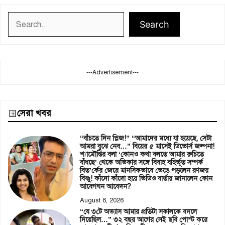
Search
Search
---Advertisement---
সেরা খবর
“বাঁচতে দিন প্লিজ!” “আমাদের মধ্যে যা হয়েছে, সেটা
আমরা বুঝে নেব…” বিয়ের ৫ মাসেই ডিভোর্স জল্পনা!
শ্যামৌপ্তির বলা ‘কোনও কথা বলতে আমার রুচিতে
বাঁধছে’ থেকে অভিকার সঙ্গে বিবাহ বহির্ভূত সম্পর্ক
বিত’র্কের জেরে মানসিকভাবে ভেঙে পড়লেন রণজয়
বিষ্ণু! কাঁদো কাঁদো হয়ে ভিডিও বার্তায় জানালেন কোন
আবেগঘন আবেদন?
August 6, 2026
“যে ৩টে অভ্যাস আমার প্রতিটা সকালকে বদলে
দিয়েছিল…” ৩২ বছর আগের সেই ছবি পোস্ট করে