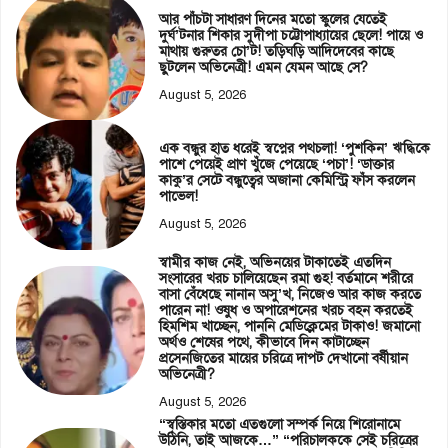
আর পাঁচটা সাধারণ দিনের মতো স্কুলের যেতেই
দুর্ঘ’টনার শিকার সুদীপা চট্টোপাধ্যায়ের ছেলে! পায়ে ও
মাথায় গুরুতর চো’ট! তড়িঘড়ি আদিদেবের কাছে
ছুটলেন অভিনেত্রী! এমন যেমন আছে সে?
August 5, 2026
এক বন্ধুর হাত ধরেই স্বপ্নের পথচলা! ‘পুশকিন’ ঋদ্ধিকে
পাশে পেয়েই প্রাণ খুঁজে পেয়েছে ‘পচা’! ‘ডাক্তার
কাকু’র সেটে বন্ধুত্বের অজানা কেমিস্ট্রি ফাঁস করলেন
পাভেল!
August 5, 2026
স্বামীর কাজ নেই, অভিনয়ের টাকাতেই এতদিন
সংসারের খরচ চালিয়েছেন রমা গুহ! বর্তমানে শরীরে
বাসা বেঁধেছে নানান অসু’খ, নিজেও আর কাজ করতে
পারেন না! ওষুধ ও অপারেশনের খরচ বহন করতেই
হিমশিম খাচ্ছেন, পাননি মেডিক্লেমের টাকাও! জমানো
অর্থও শেষের পথে, কীভাবে দিন কাটাচ্ছেন
প্রসেনজিতের মায়ের চরিত্রে দাপট দেখানো বর্ষীয়ান
অভিনেত্রী?
August 5, 2026
“স্বস্তিকার মতো এতগুলো সম্পর্ক নিয়ে শিরোনামে
উঠিনি, তাই আজকে…” “পরিচালককে সেই চরিত্রের