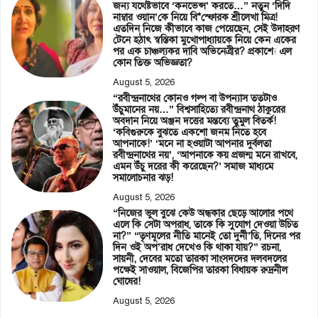
জন্য যথেষ্টভাবে ‘কনভেন্স’ করতে…” নতুন ‘দিদি
নাম্বার ওয়ান’কে নিয়ে বি*স্ফোরক শ্রীলেখা মিত্র!
এতদিন নিজে কীভাবে কাজ পেয়েছেন, সেই উদাহরণ
টেনে হঠাৎ স্বস্তিকা মুখোপাধ্যায়কে নিয়ে কেন একের
পর এক চাঞ্চল্যকর দাবি অভিনেত্রীর? প্রকাশ্যে এল
কোন তিক্ত অভিজ্ঞতা?
August 5, 2026
“রবীন্দ্রনাথের কোনও গল্প বা উপন্যাস ততটাও
উঁচুমানের নয়…” বিশ্বসাহিত্যে রবীন্দ্রনাথ ঠাকুরের
অবদান নিয়ে অঞ্জন দত্তের মন্তব্যে তুমুল বিতর্ক!
‘কবিগুরুকে বুঝতে একশো জনম নিতে হবে
আপনাকে!’ ‘মনে না হওয়াটা আপনার দুর্বলতা
রবীন্দ্রনাথের নয়’, ‘আপনাকে কয় প্রজন্ম মনে রাখবে,
এমন উঁচু দরের কী করেছেন?’ সমাজ মাধ্যমে
সমালোচনার ঝড়!
August 5, 2026
“নিজের ভুল বুঝে কেউ অন্ধকার ছেড়ে আলোর পথে
এলে কি সেটা অপরাধ, তাকে কি সুযোগ দেওয়া উচিত
না?” “তৃণমূলের নীতি মানেই তো দুর্নী’তি, দিনের পর
দিন ওই অপ’রাধ দেখেও কি থাকা যায়?” রচনা,
সায়নী, দেবের মতো তারকা সাংসদদের দলবদলের
পক্ষেই সাওয়াল, বিজেপির তারকা বিধায়ক রুদ্রনীল
ঘোষের!
August 5, 2026