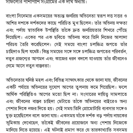
সাফল্যের পাশাপাশি সংগ্রামের এক দীর্ঘ অধ্যায়।
বাংলা সিনেমার একসময়ের অত্যন্ত জনপ্রিয় অভিনেতা স্বরূপ দত্ত সত্তর ও
আশির দশকে দর্শকদের কাছে পরিচিত মুখ ছিলেন। তাঁর অভিনয় দক্ষতা
এবং পর্দায় স্বাভাবিক উপস্থিতি তাঁকে দ্রুত জনপ্রিয়তার শিখরে পৌঁছে
দিয়েছিল। একের পর এক ছবিতে অভিনয় করে তিনি নিজের আলাদা
পরিচয় তৈরি করেছিলেন। সেই সময়ে বাংলা চলচ্চিত্র জগতে তাঁর
চাহিদাও ছিল যথেষ্ট। কিন্তু সময়ের সঙ্গে সঙ্গে চলচ্চিত্র জগতের পরিবর্তন,
নতুন প্রজন্মের আগমন এবং কাজের ধরন বদলে যাওয়ায় তাঁর জীবনেও
নেমে আসে নতুন বাস্তবতা।
অভিনেতার ঘনিষ্ঠ মহল এবং বিভিন্ন সাক্ষাৎকার থেকে জানা যায়, জীবনের
একটি পর্যায়ে অভিনয়ের সুযোগ আগের তুলনায় কমে গিয়েছিল। ফলে
আর্থিক পরিস্থিতিও আগের মতো ছিল না। সংসারের দায়িত্ব সামলাতে
এবং জীবনের বাস্তব চাহিদা মেটাতে তাঁকে অভিনয়ের বাইরেও অন্য
পেশার দিকে নজর দিতে হয়। সেই সময় তিনি প্রোমোটারি ব্যবসার সঙ্গেও
যুক্ত হয়েছিলেন বলে জানা যায়। একসময় যাঁকে দর্শক বড় পর্দায় নায়কের
ভূমিকায় দেখেছেন, তাঁকেই জীবনের প্রয়োজনে অন্য পেশায় নিজেকে
মানিয়ে নিতে হয়েছে। এই ঘটনাই প্রমাণ করে যে তারকাখ্যাতি সবসময়