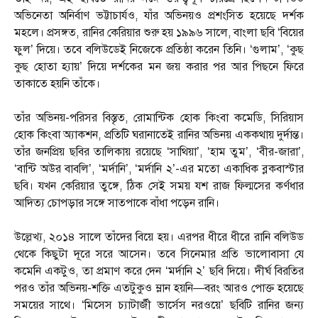
অভিনেতা অনির্বাণ ভট্টাচার্যও, যাঁর অভিনয়ও প্রশংসিত হয়েছে দর্শক
মহলে। প্রসঙ্গত, রানির কেরিয়ার শুরু হয় ১৯৯৬ সালে, বাংলা ছবি ‘বিয়ের
ফুল’ দিয়ে। তবে বলিউডেই নিজেকে প্রতিষ্ঠা করেন তিনি। ‘গুলাম’, ‘কুছ
কুছ হোতা হ্যায়’ দিয়ে দর্শকের মন জয় করার পর আর পিছনে ফিরে
তাকাতে হয়নি তাঁকে।
তাঁর অভিনয়-পরিসর বিস্তৃত, রোমান্টিক হোক কিংবা কমেডি, সিরিয়াস
হোক কিংবা অ্যাকশন, প্রতিটি ঘরানাতেই রানির অভিনয় এককথায় দুর্দান্ত।
তাঁর জনপ্রিয় ছবির তালিকায় রয়েছে ‘সাথিয়া’, ‘হাম তুম’, ‘বীর-জারা’,
‘বান্টি অউর বাবলি’, ‘মর্দানি’, ‘মর্দানি ২’-এর মতো একাধিক ব্লকবাস্টার
ছবি। যখন কেরিয়ার তুঙ্গে, ঠিক সেই সময় যশ রাজ ফিল্মসের কর্ণধার
আদিত্য চোপড়ার সঙ্গে সাতপাকে বাঁধা পড়েন রানি।
উল্লেখ্য, ২০১৪ সালে তাঁদের বিয়ে হয়। এরপর ধীরে ধীরে রানি বলিউড
থেকে কিছুটা দূরে সরে আসেন। তবে সিনেমার প্রতি ভালোবাসা যে
কমেনি একটুও, তা প্রমাণ করে দেন ‘মর্দানি ২’ ছবি দিয়ে। দীর্ঘ বিরতির
পরও তাঁর অভিনয়-শক্তি এতটুকুও ম্লান হয়নি—বরং আরও পোক্ত হয়েছে
সময়ের সাথে। ‘মিসেস চ্যাটার্জী ভার্সেস নরওয়ে’ ছবিটি রানির জন্য