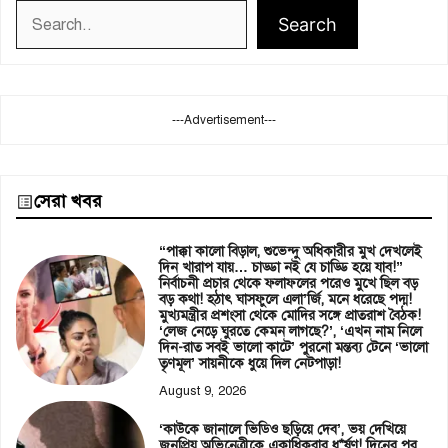
Search
Search
---Advertisement---
সেরা খবর
“পাক্কা কালো বিড়াল, শুভেন্দু অধিকারীর মুখ দেখলেই
দিন খারাপ যায়… চাড্ডা নই যে চাড্ডি হয়ে যাব!”
নির্বাচনী প্রচার থেকে ফলাফলের পরেও মুখে ছিল বড়
বড় কথা! হঠাৎ ঘাসফুলে এলা’র্জি, মনে ধরেছে পদ্ম!
মুখ্যমন্ত্রীর প্রশংসা থেকে মোদির সঙ্গে প্রাতরাশ বৈঠক!
‘লেজ নেড়ে ঘুরতে কেমন লাগছে?’, ‘এখন নাম নিলে
দিন-রাত সবই ভালো কাটে’ পুরনো মন্তব্য টেনে ‘ভালো
তৃণমূল’ সায়নীকে ধুয়ে দিল নেটপাড়া!
August 9, 2026
‘কাউকে জানালে ভিডিও ছড়িয়ে দেব’, ভয় দেখিয়ে
জনপ্রিয় অভিনেত্রীকে একাধিকবার ধ*র্ষণ! দিনের পর