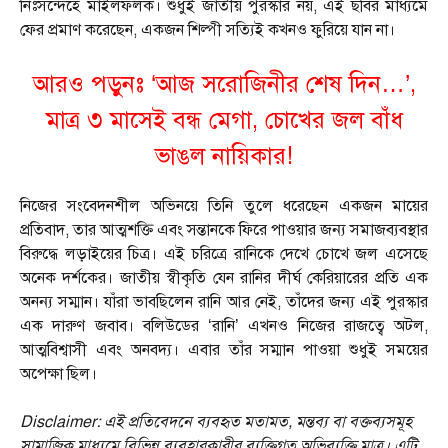
নিঃসন্দেহে মাইলফলক। শুধুই জাতীয় পুরস্কার নয়, এই ছবির মাধ্যমে
ফের প্রমাণ করেছেন, একজন শিল্পী সত্যিই কখনও ফুরিয়ে যান না।
আরও পড়ুনঃ
‘আজ সরোজিনীর শেষ দিন…’,
মাত্র ৩ মাসেই বন্ধ মেগা, চোখের জল বাঁধ
ভাঙল নায়িকার!
নিজের সংবেদনশীল অভিনয়ে তিনি তুলে ধরেছেন একজন মায়ের
প্রতিবাদ, তার আত্মশক্তি এবং সন্তানকে ফিরে পাওয়ার জন্য সমাজব্যবস্থার
বিরুদ্ধে লড়াইয়ের চিত্র। এই চরিত্রে রানিকে দেখে চোখে জল এসেছে
অনেক দর্শকের। জাতীয় স্বীকৃতি যেন রানির দীর্ঘ কেরিয়ারের প্রতি এক
অনন্য সম্মান। যাঁরা ভাবছিলেন রানি আর নেই, তাঁদের জন্য এই পুরস্কার
এক দারুণ জবাব। বলিউডের ‘রানি’ এখনও নিজের রাজত্বে অটল,
আত্মবিশ্বাসী এবং অনবদ্য। এবার তাঁর সম্মান পাওয়া শুধুই সময়ের
অপেক্ষা ছিল।
Disclaimer: এই প্রতিবেদনে ব্যবহৃত মতামত, মন্তব্য বা বক্তব্যসমূহ
সামাজিক মাধ্যমে বিভিন্ন ব্যবহারকারীর ব্যক্তিগত অভিব্যক্তি মাত্র। এটি