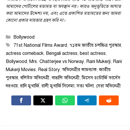
আমাদের পোর্টালের মতামত বা অবস্থান নয়। কারও অনুভূতিতে আঘাত
করা আমাদের উদ্দেশ্য নয়, এবং এতে প্রকাশিত মতামতের জন্য আমরা
কোনো প্রকার দায়ভার গ্রহণ করি না।
Categories
Bollywood
Tags
71st National Films Award
,
৭১তম জাতীয় চলচ্চিত্র পুরস্কার
,
actress comeback
,
Bengali actress
,
best actress
,
Bollywood
,
Mrs. Chatterjee vs Norway
,
Rani Mukerji
,
Rani
Mukerji Movies
,
Real Story
,
অভিনেত্রীর কামব্যাক
,
জাতীয়
পুরস্কার
,
বলিউড অভিনেত্রী
,
বাঙালি অভিনেত্রী
,
মিসেস চ্যাটার্জি ভার্সেস
নরওয়ে
,
রানি মুখার্জি
,
রানী মুখার্জি সিনেমা
,
সত্য ঘটনা
,
সেরা অভিনেত্রী