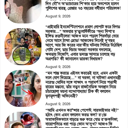
দিন যৌ*ন অ’ত্যাচারের শি’কার হয়ে অবশেষে হলেন
পুলিশের দ্বারস্থ, গ্রেপ্তার ৭৩ বছরের বর্ষীয়ান পরিচালক!
August 9, 2026
“প্রাইমারি ইনভেস্টিগেশনে প্রমাণ লোপাট করে বিগত
সরকার…” অভয়ার মৃ’ত্যুবার্ষিকীতে ‘অন্য দিশা’র
ইঙ্গিত রুদ্রনীলের! আজও মনে পড়লে শিরদাঁড়া বেয়ে
নেমে আসে ঠান্ডা স্রোত! আজকের দিনেই দু’বছর
আগে, আর জি করের নার’কীয় ঘটনায় শিউরে উঠেছিল
গোটা দেশ, তার বিচার অধরা! সরকার বদলেছে,
ক্ষমতায় বিজেপি, এবার তদন্তে আসতে চলেছে বড়
অগ্রগতি? কী জানালেন তারকা বিধায়ক?
August 9, 2026
“মন শান্ত করতে এইসব করতেই হবে, এমন একটা
দলে যোগ দিয়েছে…” না ঘরকা, না ঘাটকা! প্রধানমন্ত্রী
নরেন্দ্র মোদির সঙ্গে সাক্ষাৎ ও পরামর্শ নিয়ে শতাব্দী
রায়ের মন্তব্যে, তাঁর নতুন রাজনৈতিক অবস্থান নিয়ে
চাঁচাছোলা ময়না বন্দোপাধ্যায়! ঠিক কী বললেন
তৃণমূলপন্থী অভিনেত্রী?
August 9, 2026
“আমি এখনও ক্যা*ন্সার পেশেন্ট, সারভাইভার নই!”
হঠাৎ কেন এমন বললেন ভরত কল? র’ক্তে
অস্বাভাবিকভাবে বাড়তে শুরু করে শ্বেত র’ক্তকণিকা,
বায়োপসিতে ধরা পড়ে কোন অ’সুখ? আজও কি