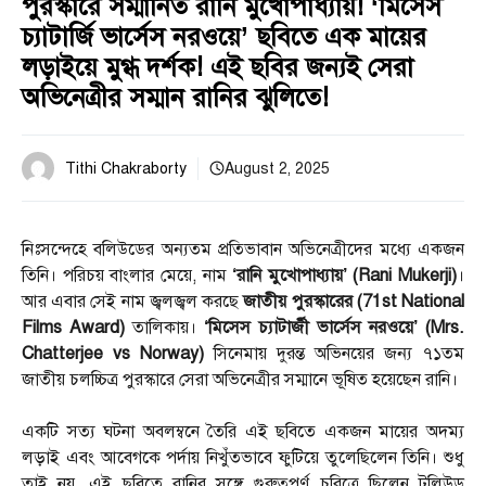
পুরস্কারে সম্মানিত রানি মুখোপাধ্যায়! ‘মিসেস
চ্যাটার্জি ভার্সেস নরওয়ে’ ছবিতে এক মায়ের
লড়াইয়ে মুগ্ধ দর্শক! এই ছবির জন্যই সেরা
অভিনেত্রীর সম্মান রানির ঝুলিতে!
Tithi Chakraborty
August 2, 2025
নিঃসন্দেহে বলিউডের অন্যতম প্রতিভাবান অভিনেত্রীদের মধ্যে একজন
তিনি। পরিচয় বাংলার মেয়ে, নাম
‘রানি মুখোপাধ্যায়’ (Rani Mukerji)
।
আর এবার সেই নাম জ্বলজ্বল করছে
জাতীয় পুরস্কারের (71st National
Films Award)
তালিকায়।
‘মিসেস চ্যাটার্জী ভার্সেস নরওয়ে’ (Mrs.
Chatterjee vs Norway)
সিনেমায় দুরন্ত অভিনয়ের জন্য ৭১তম
জাতীয় চলচ্চিত্র পুরস্কারে সেরা অভিনেত্রীর সম্মানে ভূষিত হয়েছেন রানি।
একটি সত্য ঘটনা অবলম্বনে তৈরি এই ছবিতে একজন মায়ের অদম্য
লড়াই এবং আবেগকে পর্দায় নিখুঁতভাবে ফুটিয়ে তুলেছিলেন তিনি। শুধু
তাই নয়, এই ছবিতে রানির সঙ্গে গুরুত্বপূর্ণ চরিত্রে ছিলেন টলিউড