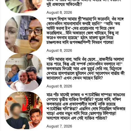
দুই প্রজন্মের অভিনেত্রী?
August 8, 2026
“স্বরূপ বিশ্বাস আমার শ্লী*লতাহা’নি করেননি, ওঁর সঙ্গে
কোনওদিন সামনাসামনি কথাই হয়নি!” “আমি ‘ভয়
আউট ভরসা ইন’-দের প্ররোচনায় পা দিয়ে কেস
করেছিলাম…উনি অকারণে জেল খাটছেন, কিছু না
করেও বদনাম হয়েছে” হঠাৎ মামলা তুলে নিয়ে
চাঞ্চল্যকর দাবি রূপসজ্জাশিল্পী সিমরন পালের!
August 8, 2026
“উনি আমার বাবা, আমি ওঁর ছেলে…রাজনীতি আলাদা
হতে পারে, কিন্তু এই সম্পর্ক কোনওদিন বদলাবে না!”
কলকাতায় ফিরেই আর এক মুহূর্ত দেরি নয়, মিঠুনকে
দেখতে হাসপাতালে ছুটলেন দেব! আবেগঘন বার্তায় কী
জানালেন? এখন কেমন আছেন তিনি?
August 8, 2026
মাত্র পাঁচ মাসেই রণজয় ও শ্যামৌপ্তির দাম্পত্য ভাঙনের
নেপথ্যে তৃতীয় ব্যক্তির উপস্থিতি? সূত্রের দাবি, দক্ষিণ
কলকাতার এক প্রভাবশালীর সঙ্গেই নাকি রয়েছে
শ্যামৌপ্তির ঘনি*ষ্ঠতা? এতদিন দোষ গিয়েছিল অভিকার
ঘাড়ে! এবার নতুন দাবি ঘিরে তোলপাড় টলিপাড়া!
অবশেষে সামনে এল সেই ব্যক্তির পরিচয়?
August 7, 2026