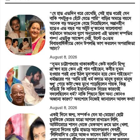
“যে হাত এতদিন ধরে রেখেছি, সেই হাত ধরেই যেন
বাকি পথটুকুও হেঁটে যেতে পারি” বাড়ির অমতে বয়সে
অনেক বড় অতনুকে বেছে নিয়েছিলেন, সন্তানহীন
হতেও এত বছর পর অটুট দু’জনের ভালোবাসা!
বর্তমানে ভাঙনের যুগে অনুপ্রেরণা এই তারকা দম্পতির
গল্প! এতটুকু আক্ষেপ নেই, উল্টে ৩০তম
বিবাহবার্ষিকীতে কোন উপলব্ধি ভাগ করলেন অপরাজিতা
আঢ্য?
August 8, 2026
“সুমন চট্টোপাধ্যায় থাকাকালীন কেউ বলেনি হিন্দু
ব্রা’হ্মণ হয়ে কেন এই গান গাইছেন, কবীর সুমন
হওয়ার পরই প্রশ্ন উঠল মুস’লমান হয়ে কেন গাইছেন!”
ধর্মান্তরের পর ‘আমি চাই ধর্ম বলতে মানুষ বুঝবে মানুষ
শুধু’ গেয়ে কটা’ক্ষের মুখে পড়েছিলেন গায়ক, কিন্তু
সত্যিই কি সাবিনা ইয়াসমিনকে বিয়ের কারণেই
বদলেছিলেন ধর্ম? নাকি পিছনে ছিল অন্য কোনও
অজানা কারণ? অবশেষে নিজেই জানালেন আসল কথা!
August 8, 2026
একই দিনে জন্ম, সম্পর্কও যেন মা-মেয়ের! ছোট্ট
চুমকিকে মেয়ের মতো আগলে রাখতেন লিলি,
আউটডোরে শাসন থেকে মেকআপ রুমে তাস খেলা,
পুরনো দিনের স্মৃতি হাতড়ে আবেগপ্রবণ দেবশ্রী,
‘লিলিমাসি’র স্নেহে আজও ভাসেন তিনি? জন্মদিনে
একে অপরের জীবনের অজানা অধ্যায় ভাগ করলেন