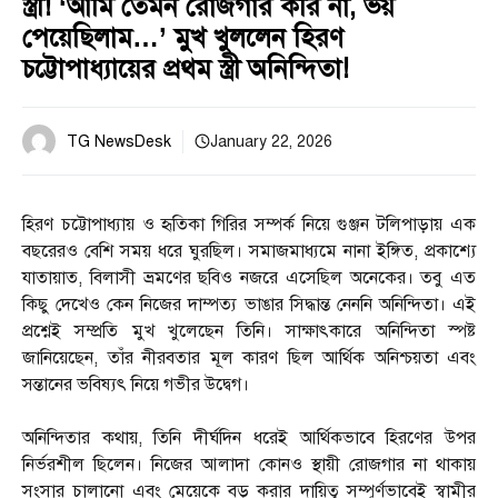
স্ত্রী! ‘আমি তেমন রোজগার করি না, ভয়
পেয়েছিলাম…’ মুখ খুললেন হিরণ
চট্টোপাধ্যায়ের প্রথম স্ত্রী অনিন্দিতা!
TG NewsDesk
January 22, 2026
হিরণ চট্টোপাধ্যায় ও হৃতিকা গিরির সম্পর্ক নিয়ে গুঞ্জন টলিপাড়ায় এক
বছরেরও বেশি সময় ধরে ঘুরছিল। সমাজমাধ্যমে নানা ইঙ্গিত, প্রকাশ্যে
যাতায়াত, বিলাসী ভ্রমণের ছবিও নজরে এসেছিল অনেকের। তবু এত
কিছু দেখেও কেন নিজের দাম্পত্য ভাঙার সিদ্ধান্ত নেননি অনিন্দিতা। এই
প্রশ্নেই সম্প্রতি মুখ খুলেছেন তিনি। সাক্ষাৎকারে অনিন্দিতা স্পষ্ট
জানিয়েছেন, তাঁর নীরবতার মূল কারণ ছিল আর্থিক অনিশ্চয়তা এবং
সন্তানের ভবিষ্যৎ নিয়ে গভীর উদ্বেগ।
অনিন্দিতার কথায়, তিনি দীর্ঘদিন ধরেই আর্থিকভাবে হিরণের উপর
নির্ভরশীল ছিলেন। নিজের আলাদা কোনও স্থায়ী রোজগার না থাকায়
সংসার চালানো এবং মেয়েকে বড় করার দায়িত্ব সম্পূর্ণভাবেই স্বামীর