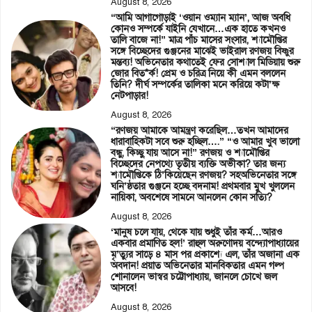
August 8, 2026
“আমি আগাগোড়াই ‘ওয়ান ওম্যান ম্যান’, আজ অবধি
কোনও সম্পর্কে যাইনি যেখানে…এক হাতে কখনও
তালি বাজে না!” মাত্র পাঁচ মাসের সংসার, শ্যামৌপ্তির
সঙ্গে বিচ্ছেদের গুঞ্জনের মাঝেই ভাইরাল রণজয় বিষ্ণুর
মন্তব্য! অভিনেতার কথাতেই ফের সোশ্যাল মিডিয়ায় শুরু
জোর বিত*র্ক! প্রেম ও চরিত্র নিয়ে কী এমন বললেন
তিনি? দীর্ঘ সম্পর্কের তালিকা মনে করিয়ে কটা’ক্ষ
নেটপাড়ার!
August 8, 2026
“রণজয় আমাকে আমন্ত্রণ করেছিল…তখন আমাদের
ধারাবাহিকটা সবে শুরু হচ্ছিল….” “ও আমার খুব ভালো
বন্ধু, কিচ্ছু যায় আসে না!” রণজয় ও শ্যামৌপ্তির
বিচ্ছেদের নেপথ্যে তৃতীয় ব্যক্তি অভীকা? তার জন্য
শ্যামৌপ্তিকে ঠি’কিয়েছেন রণজয়? সহঅভিনেতার সঙ্গে
ঘনি’ষ্ঠতার গুঞ্জনে হচ্ছে বদনাম! প্রথমবার মুখ খুললেন
নায়িকা, অবশেষে সামনে আনলেন কোন সত্যি?
August 8, 2026
‘মানুষ চলে যায়, থেকে যায় শুধুই তাঁর কর্ম…আরও
একবার প্রমাণিত হল!’ রাহুল অরুণোদয় বন্দ্যোপাধ্যায়ের
মৃ’ত্যুর সাড়ে ৪ মাস পর প্রকাশ্যে এল, তাঁর অজানা এক
অবদান! প্রয়াত অভিনেতার মানবিকতার এমন গল্প
শোনালেন ভাস্বর চট্টোপাধ্যায়, জানলে চোখে জল
আসবে!
August 8, 2026