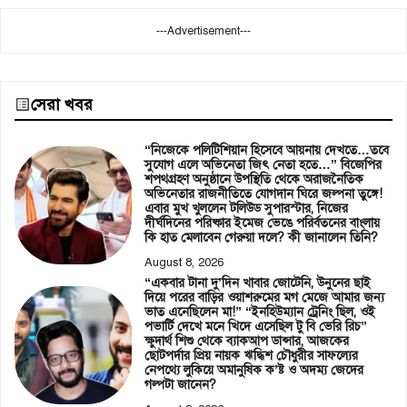
---Advertisement---
সেরা খবর
“নিজেকে পলিটিশিয়ান হিসেবে আয়নায় দেখতে…তবে
সুযোগ এলে অভিনেতা জিৎ নেতা হতে…” বিজেপির
শপথগ্রহণ অনুষ্ঠানে উপস্থিতি থেকে অরাজনৈতিক
অভিনেতার রাজনীতিতে যোগদান ঘিরে জল্পনা তুঙ্গে!
এবার মুখ খুললেন টলিউড সুপারস্টার, নিজের
দীর্ঘদিনের পরিষ্কার ইমেজ ভেঙে পরির্বতনের বাংলায়
কি হাত মেলাবেন গেরুয়া দলে? কী জানালেন তিনি?
August 8, 2026
“একবার টানা দু’দিন খাবার জোটেনি, উনুনের ছাই
দিয়ে পরের বাড়ির ওয়াশরুমের মগ মেজে আমার জন্য
ভাত এনেছিলেন মা!” “ইনহিউম্যান ট্রেনিং ছিল, ওই
পভার্টি দেখে মনে খিদে এসেছিল টু বি ভেরি রিচ”
ক্ষুদার্থ শিশু থেকে ব্যাকআপ ডান্সার, আজকের
ছোটপর্দার প্রিয় নায়ক ঋদ্ধিশ চৌধুরীর সাফল্যের
নেপথ্যে লুকিয়ে অমানুষিক ক’ষ্ট ও অদম্য জেদের
গল্পটা জানেন?