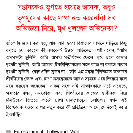
সন্তানকেও ভুগতে হয়েছে অনেক, তবুও
তৃণমূলের কাছে মাথা নত করেননি! সব
অভিজ্ঞতা নিয়ে, মুখ খুললেন অভিনেতা?
তাঁকে জিজ্ঞাসা করা হয়, আজ যদি স্বরূপ বিশ্বাসের সামনে দাঁড়িয়ে কিছু
বলতে হয়, তাহলে কী বলবেন? উত্তরে অভিনেতা স্পষ্ট বলেন, “আমি
অপমানটা ভুলিনি। আমি আমার সতীর্থদের ফেলে, দূরে চলে আসার
দুঃখটা ভুলিনি। আমি আমার টেকনিশিয়ানদের সঙ্গে কাজ না করতে পারার
দুঃখটা ভুলিনি। কোনওদিন ভুলব না।” তাঁর এই মন্তব্য টলিউডের অন্দরের
দীর্ঘদিনের ক্ষোভ এবং চাপা অসন্তোষকে আরও সামনে এনে দিয়েছে বলে
মনে করছেন অনেকেই। একই সঙ্গে এই সাক্ষাৎকারে উঠে এসেছে,
ক্ষমতার বলয়, সমঝোতা এবং শিল্পীদের কাজের স্বাধীনতা নিয়ে
টলিউডের ভিতরে কতটা চাপা টানাপোড়েন চলছিল। এখন এই
বিস্ফোরক মন্তব্যের পর নতুন করে কী প্রতিক্রিয়া আসে, সেদিকেই নজর
ইন্ডাস্ট্রির।
Categories
Entertainment
,
Tollywood
,
Viral