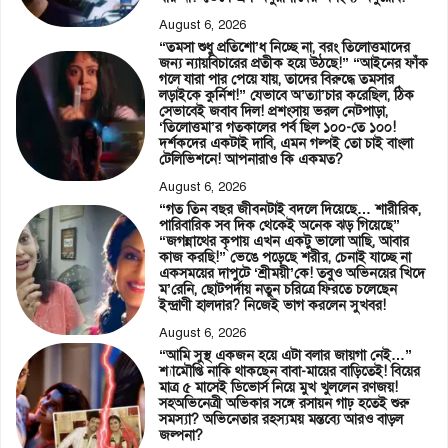
August 6, 2026
“তমসা শুধু প্রতিশো’ধ নিচ্ছে না, বরং তিলোত্তমাদের
জন্য ন্যায়বিচারের প্রতীক হয়ে উঠছে!” “আইনের ফাঁক
গলে যারা পার পেয়ে যায়, তাদের বিরুদ্ধে তমসার
লড়াইকে কুর্নিশ!” যেভাবে অ’ত্যা’চার করেছিল, ঠিক
সেভাবেই জবাব দিল! প্রশংসায় ভরল নেটপাড়া,
‘তিলোত্তমা’র গতকালের পর্ব ছিল ১০০-তে ১০০!
দর্শকদের একটাই দাবি, এমন গল্পই তো চাই বাংলা
টেলিভিশনে! আপনারাও কি একমত?
August 6, 2026
“গত তিন বছর জীবনটাই বদলে দিয়েছে… শারীরিক,
পারিবারিক সব দিক থেকেই অনেক ঝড় গিয়েছে”
“জগন্নাথের কৃপায় এখন একটু ভালো আছি, আবার
কাজ করছি!” ভেঙে পড়েছে শরীর, চেনাই যাচ্ছে না
একসময়ের দাপুটে ‘শ্রীময়ী’কে! তবুও অভিনয়ের খিদে
ম’রেনি, ছোটপর্দায় নতুন চরিত্রে ফিরতে চলেছেন
ইন্দ্রাণী হালদার? নিজেই ভাগ করলেন সুখবর!
August 6, 2026
“আমি সুস্থ একজন হয়ে এটা বলার জায়গা নেই…”
শ্যামৌপ্তি নাকি থাকছেন বাবা-মায়ের বাড়িতেই! বিয়ের
মাত্র ৫ মাসেই ডিভোর্স নিয়ে মুখ খুললেন রণজয়!
সহঅভিনেত্রী অভিকার সঙ্গে রসায়ন গাঢ় হতেই শুরু
সমস্যা? অভিনেতার রহস্যময় মন্তব্যে আরও বাড়ল
জল্পনা?