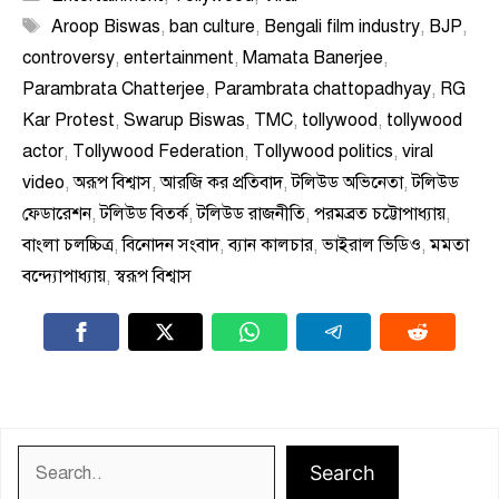
Tags
Aroop Biswas
,
ban culture
,
Bengali film industry
,
BJP
,
controversy
,
entertainment
,
Mamata Banerjee
,
Parambrata Chatterjee
,
Parambrata chattopadhyay
,
RG
Kar Protest
,
Swarup Biswas
,
TMC
,
tollywood
,
tollywood
actor
,
Tollywood Federation
,
Tollywood politics
,
viral
video
,
অরূপ বিশ্বাস
,
আরজি কর প্রতিবাদ
,
টলিউড অভিনেতা
,
টলিউড
ফেডারেশন
,
টলিউড বিতর্ক
,
টলিউড রাজনীতি
,
পরমব্রত চট্টোপাধ্যায়
,
বাংলা চলচ্চিত্র
,
বিনোদন সংবাদ
,
ব্যান কালচার
,
ভাইরাল ভিডিও
,
মমতা
বন্দ্যোপাধ্যায়
,
স্বরূপ বিশ্বাস
Search
Search