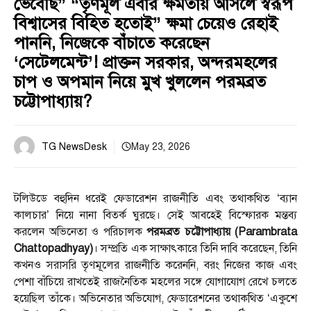
ভেবেছি” “তৃণমূল এবার ক্ষমতায় আসলে স্বরূপ
বিশ্বাসের বিহিত হতোই” ক্ষমা চেয়েও রেহাই
পাননি, নিজেকে বাঁচাতে করেছেন
‘সেটেলমেন্ট’! প্রাক্তন সরকার, অন্দরমহলের
চাপ ও অপমান নিয়ে মুখ খুললেন পরমব্রত
চট্টোপাধ্যায়?
TG NewsDesk
May 23, 2026
টলিউডে বহুদিন ধরেই ফেডারেশন রাজনীতি এবং তথাকথিত ‘ব্যান
কালচার’ নিয়ে নানা বিতর্ক ঘুরছে। সেই আবহেই বিস্ফোরক মন্তব্য
করলেন অভিনেতা ও পরিচালক
পরমব্রত চট্টোপাধ্যায় (Parambrata
Chattopadhyay)
। সম্প্রতি এক সাক্ষাৎকারে তিনি দাবি করেছেন, তিনি
কখনও সরাসরি তৃণমূলের রাজনীতি করেননি, বরং নিজের কাজ এবং
পেশা বাঁচিয়ে রাখতেই রাজনৈতিক মহলের সঙ্গে যোগাযোগ রেখে চলতে
হয়েছিল তাঁকে। অভিনেতার অভিযোগ, ফেডারেশনের তথাকথিত ‘একুশে