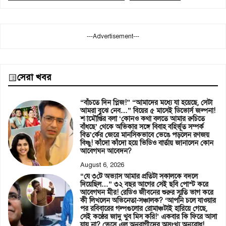
---Advertisement---
সেরা খবর
“বাঁচতে দিন প্লিজ!” “আমাদের মধ্যে যা হয়েছে, সেটা
আমরা বুঝে নেব…” বিয়ের ৫ মাসেই ডিভোর্স জল্পনা!
শ্যামৌপ্তির বলা ‘কোনও কথা বলতে আমার রুচিতে
বাঁধছে’ থেকে অভিকার সঙ্গে বিবাহ বহির্ভূত সম্পর্ক
বিত’র্কের জেরে মানসিকভাবে ভেঙে পড়লেন রণজয়
বিষ্ণু! কাঁদো কাঁদো হয়ে ভিডিও বার্তায় জানালেন কোন
আবেগঘন আবেদন?
August 6, 2026
“যে ৩টে অভ্যাস আমার প্রতিটা সকালকে বদলে
দিয়েছিল…” ৩২ বছর আগের সেই ছবি পোস্ট করে
আবেগঘন মীর! রেডিও জীবনের শুরুর স্মৃতি ভাগ করে
কী লিখলেন অভিনেতা-সঞ্চালক? ‘আপনি চলে যাওয়ার
পর রবিবারের গল্পগুলোর রোমাঞ্চটাই হারিয়ে গেছে,
সেই কণ্ঠের জাদু খুব মিস করি!’ একবার কি ফিরে আসা
যায় না? ভেসে এল অনুরাগীদের অসংখ্য অনুরোধ!