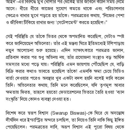
আইন’-এর বিরুদ্ধে মুখ খোলার পর থেকেই তাঁর জীবনে কঠিন সময় নেমে
আসে। ধীরে ধীরে কাজের সুযোগ কমতে থাকে এবং পরিচালনার
ক্ষেত্রেও বাধার মুখে পড়তে হয় তাঁকে। পরমব্রতের কথায়, “নিজের পেশা
ও জীবিকা টিকিয়ে রাখার জন্য ‘সেটেলমেন্ট’ করতে হয়েছিল।”
সেই পরিস্থিতি যে তাঁকে ভিতর থেকে অপমানিত করেছিল, সেটাও স্পষ্ট
করে জানিয়েছেন অভিনেতা। তাঁর এই মন্তব্য ঘিরে ইতিমধ্যেই টলিপাড়ায়
নতুন আলোচনা শুরু হয়েছে। এদিন সাক্ষাৎকারে পরমব্রত জানান,
প্রতিবাদ করার পর শুধু অভিনয় নয়, তাঁর প্রযোজনা সংস্থাও বড় আর্থিক
সমস্যার মধ্যে পড়ে যায়। পরিস্থিতি এমন জায়গায় পৌঁছেছিল যে, বাড়ি
বিক্রি করার কথাও ভাবতে হয়েছিল তাঁকে! এমনকি ক্ষমা চেয়ে ভিডিও
বার্তা দেওয়ার পরেও অবস্থার খুব একটা বদল হয়নি বলেই দাবি করেন
তিনি। অভিনেতার কথায়, তিনি মনে করেছিলেন, যদি তৃণমূল আবার
ক্ষমতায় ফিরত, তাহলে হয়তো ফেডারেশনের ভিতরে তৈরি হওয়া ‘ব্যান
সংস্কৃতি’ নিয়ে কোনও ব্যবস্থা নেওয়া হত।
বিশেষ করে স্বরূপ বিশ্বাস (Swarup Biswas)-কে ঘিরে যে অসন্তোষ
দীর্ঘদিন ধরে ইন্ডাস্ট্রির অন্দরে চলছিল, তা নিয়েও তিনি নাকি কিছু ইঙ্গিত
পেয়েছিলেন। পরমব্রতের দাবি, অরূপ বিশ্বাস এই পুরো বিষয় থেকে