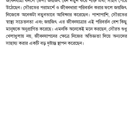
জীবনযাত্রা বদলে ফেলা জয়জিৎ যেন নতুন করে শক্তি এবং সাহস পেয়ে
উঠেছেন। সৌরভের পরামর্শে ও জীবনধারা পরিবর্তন করার ফলে জয়জিৎ
নিজেকে অনেকটা নতুনভাবে আবিষ্কার করেছেন। পাশাপাশি, সৌরভের
স্বাস্থ্য সচেতনতা এবং জয়জিৎ এর জীবনযাত্রার এই পরিবর্তন বেশ কিছু
মানুষকে অনুপ্রাণিত করেছে। এমনকি অনেকেই মনে করছেন, সৌরভ শুধু
খেলাধুলায় নয়, জীবনযাপনের ক্ষেত্রে নিজের অভিজ্ঞতা দিয়ে অন্যদের
সাহায্য করার একটি বড় দৃষ্টান্ত স্থাপন করেছেন।