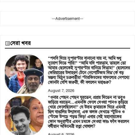
---Advertisement---
সেরা খবর
“পদবি দিয়ে সুপারস্টার বানানো যায় না, আমি শুধু
সুযোগ দিতে পারি!” “আমি যদি পারতাম, তাহলে তো
আমার ছেলেকেই সুপারস্টার বানিয়ে দিতাম!” ছেলেদের
কেরিয়ারের উদাহরণ টেনে নেপোটিজম বিত’র্কে বড়
মন্তব্য মিঠুন চক্রবর্তীর! স্টারকিডদের সাফল্যের নেপথ্যে
কোনটা বেশি জরুরী, কী বললেন মহাগুরু?
August 7, 2026
“ওনার পেছন পেছন ঘুরতেন, প্রশ্রয় দিতেন না তবুও
জড়িয়ে ধরতেন…এমনকি ফেলে দেওয়া পানও কুড়িয়ে
খেয়ে ফেলেছিলেন!” যে উত্তম কুমারকে ঘিরে এমনই
ছিল বাঙালির উন্মাদনা, এক ঝলক দেখতে স্টুডিও ও
স্টেজে উপচে পড়ত ভিড়! এবার সেই মহানায়কের
কোন অনুরাগীর এমন চমকে দেওয়া কাণ্ড ফাঁস করলেন
বর্ষীয়ান অভিনেত্রী রত্না ঘোষাল?
August 6, 2026