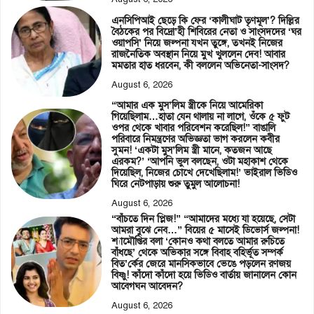
এনসিপিআই ছেড়ে কি ফের ‘কালীঘাট তৃণমূল’? দিল্লির
বৈঠকের পর বিদ্রো’হী শিবিরের নেতা ও সাংসদদের ‘ঘর
ওয়াপসি’ নিয়ে জল্পনা যখন তুঙ্গে, তখনই নিজের
রাজনৈতিক অবস্থান নিয়ে মুখ খুললেন দেব! আবার
মমতার হাত ধরবেন, কী বললেন অভিনেতা-সাংসদ?
August 6, 2026
“আমার এক মুস’লিম স্ত্রীকে নিয়ে আমেরিকা
গিয়েছিলাম…হাতা যেন থালায় না লাগে, ওঁকে ৫ ফুট
ওপর থেকে খাবার পরিবেশন করেছিল!” বাঙালি
পরিবারে নিমন্ত্রণের অভিজ্ঞতা ভাগ করলেন কবীর
সুমন! ‘একটা মুস’লিম স্ত্রী মানে, কতজন আছে
এরকম?’ ‘আপনি ভুল বলছেন, ওটা মহাকাশ থেকে
দিয়েছিল, নিজের চোখে দেখেছিলাম!’ ভাইরাল ভিডিও
ঘিরে নেটপাড়ায় শুরু তুমুল আলোচনা!
August 6, 2026
“বাঁচতে দিন প্লিজ!” “আমাদের মধ্যে যা হয়েছে, সেটা
আমরা বুঝে নেব…” বিয়ের ৫ মাসেই ডিভোর্স জল্পনা!
শ্যামৌপ্তির বলা ‘কোনও কথা বলতে আমার রুচিতে
বাঁধছে’ থেকে অভিকার সঙ্গে বিবাহ বহির্ভূত সম্পর্ক
বিত’র্কের জেরে মানসিকভাবে ভেঙে পড়লেন রণজয়
বিষ্ণু! কাঁদো কাঁদো হয়ে ভিডিও বার্তায় জানালেন কোন
আবেগঘন আবেদন?
August 6, 2026