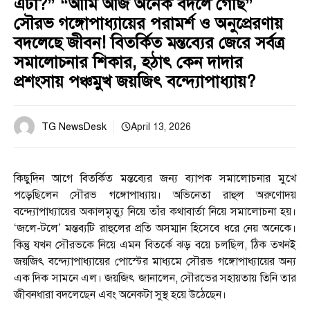
এটা?” “আমি আজ অনেক বদলে গেছি”
সৌরভ গঙ্গোপাধ্যায়ের পরামর্শ ও অনুপ্রেরণায়
বদলেছে জীবন! বিতর্কিত মন্তব্যের জেরে সর্বত্র
সমালোচনার শিকার, হঠাৎ কেন দাদার
প্রশংসায় পঞ্চমুখ জয়জিৎ বন্দ্যোপাধ্যায়?
TG NewsDesk
April 13, 2026
কিছুদিন আগে বিতর্কিত মন্তব্যের জন্য ব্যাপক সমালোচনার মুখে
পড়েছিলেন সৌরভ গঙ্গোপাধ্যায়। অভিনেতা রাহুল অরুণোদয়
বন্দ্যোপাধ্যায়ের অকালমৃত্যু নিয়ে তাঁর কথাবার্তা নিয়ে সমালোচনা হয়।
‘জলে-টলে’ মন্তব্যটি রাহুলের প্রতি অসম্মান হিসেবে ধরে নেয় অনেকে।
কিন্তু যখন সৌরভকে নিয়ে এমন বিতর্কে ঝড় বয়ে চলছিল, ঠিক তখনই
জয়জিৎ বন্দ্যোপাধ্যায়ের পোস্টের মাধ্যমে সৌরভ গঙ্গোপাধ্যায়ের অন্য
এক দিক সামনে এল। জয়জিৎ জানালেন, সৌরভের সহায়তায় তিনি তার
জীবনধারা বদলেছেন এবং অনেকটা সুস্থ হয়ে উঠেছেন।