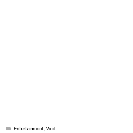
Categories
Entertainment
,
Viral