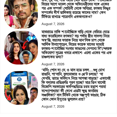
এক, দুই নয়, সাত বছরে মোট ছয়টি প্রেম! শ্যামৌপ্তিকে
বিয়ের আগে মডেল থেকে অভিনেত্রীদের সঙ্গে একের
পর এক সম্পর্ক! সোহিনী থেকে অস্মিতা, রণজয় বিষ্ণুর
সম্পর্কের দীর্ঘ তালিকায় রয়েছে কাদের নাম? কেন
টিকিয়ে রাখতে পারেননি একজনকেও?
August 7, 2026
মাঝরাতে নাকি শ্যামৌপ্তিকে বাড়ি থেকে বেরিয়ে যেতে
বাধ্য করেছিলেন রণজয়? বড় পর্দায় স্ত্রীর সাফল্য নিয়ে
অস্ব’স্তি, বয়সের ফারাক নিয়ে মান’সিক চাপ থেকে
আর্থিক টানাপোড়েন, বিয়ের কয়েক মাসের মধ্যেই
রণজয়-শ্যামৌপ্তির সংসার ভাঙনের নেপথ্যে বি*স্ফোরক
অভিযোগ! সূত্রের খবরে প্রকাশ্যে এলো একের পর এক
চাঞ্চল্যকর তথ্য?
August 7, 2026
‘মর্নিং শোস দ্য ডে, ৩ মাস হতে চলল….শুধু চোখ
রাঙানি, শা’সানি, বুলডোজার ও থ্রে’ট চলছে!’ ‘যা
দেখছি, তাতে ভবিষ্যৎ নিয়ে আশঙ্কা বাড়ছে!’ এভাবেই
কি বদলের প্রতিশ্রুতি পূরণ হচ্ছে? মাত্র তিন মাসেই
বিজেপি সরকারের কার্যপদ্ধতিতে চরম হতাশ পরমা
বন্দ্যোপাধ্যায়! কী দেখে এতটা ক্ষুব্ধ জনপ্রিয়
সঞ্চালিকা? বাস টিকিট থেকে অন্নপূর্ণা ভাণ্ডার, ঠিক
কোন কোন ইস্যুতে তুললেন প্রশ্ন?
August 7, 2026