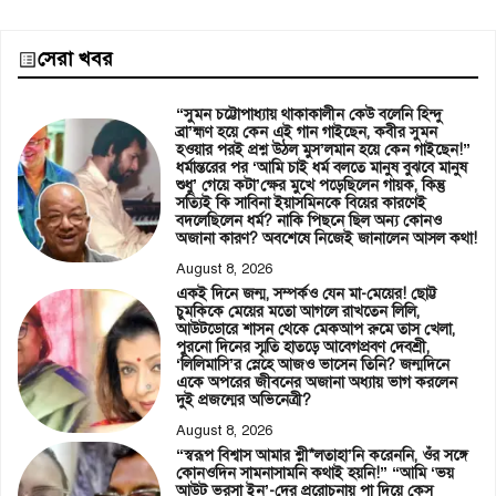
সেরা খবর
“সুমন চট্টোপাধ্যায় থাকাকালীন কেউ বলেনি হিন্দু
ব্রা’হ্মণ হয়ে কেন এই গান গাইছেন, কবীর সুমন
হওয়ার পরই প্রশ্ন উঠল মুস’লমান হয়ে কেন গাইছেন!”
ধর্মান্তরের পর ‘আমি চাই ধর্ম বলতে মানুষ বুঝবে মানুষ
শুধু’ গেয়ে কটা’ক্ষের মুখে পড়েছিলেন গায়ক, কিন্তু
সত্যিই কি সাবিনা ইয়াসমিনকে বিয়ের কারণেই
বদলেছিলেন ধর্ম? নাকি পিছনে ছিল অন্য কোনও
অজানা কারণ? অবশেষে নিজেই জানালেন আসল কথা!
August 8, 2026
একই দিনে জন্ম, সম্পর্কও যেন মা-মেয়ের! ছোট্ট
চুমকিকে মেয়ের মতো আগলে রাখতেন লিলি,
আউটডোরে শাসন থেকে মেকআপ রুমে তাস খেলা,
পুরনো দিনের স্মৃতি হাতড়ে আবেগপ্রবণ দেবশ্রী,
‘লিলিমাসি’র স্নেহে আজও ভাসেন তিনি? জন্মদিনে
একে অপরের জীবনের অজানা অধ্যায় ভাগ করলেন
দুই প্রজন্মের অভিনেত্রী?
August 8, 2026
“স্বরূপ বিশ্বাস আমার শ্লী*লতাহা’নি করেননি, ওঁর সঙ্গে
কোনওদিন সামনাসামনি কথাই হয়নি!” “আমি ‘ভয়
আউট ভরসা ইন’-দের প্ররোচনায় পা দিয়ে কেস