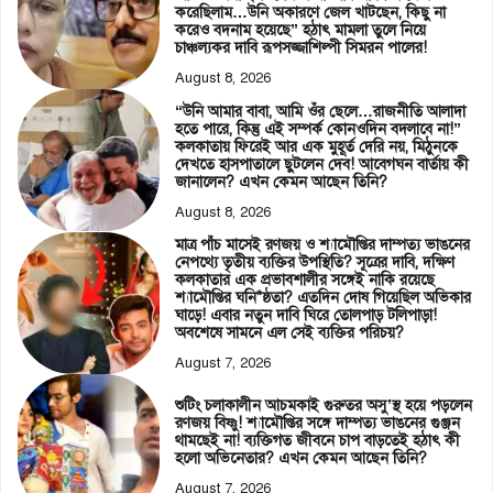
করেছিলাম…উনি অকারণে জেল খাটছেন, কিছু না
করেও বদনাম হয়েছে” হঠাৎ মামলা তুলে নিয়ে
চাঞ্চল্যকর দাবি রূপসজ্জাশিল্পী সিমরন পালের!
August 8, 2026
“উনি আমার বাবা, আমি ওঁর ছেলে…রাজনীতি আলাদা
হতে পারে, কিন্তু এই সম্পর্ক কোনওদিন বদলাবে না!”
কলকাতায় ফিরেই আর এক মুহূর্ত দেরি নয়, মিঠুনকে
দেখতে হাসপাতালে ছুটলেন দেব! আবেগঘন বার্তায় কী
জানালেন? এখন কেমন আছেন তিনি?
August 8, 2026
মাত্র পাঁচ মাসেই রণজয় ও শ্যামৌপ্তির দাম্পত্য ভাঙনের
নেপথ্যে তৃতীয় ব্যক্তির উপস্থিতি? সূত্রের দাবি, দক্ষিণ
কলকাতার এক প্রভাবশালীর সঙ্গেই নাকি রয়েছে
শ্যামৌপ্তির ঘনি*ষ্ঠতা? এতদিন দোষ গিয়েছিল অভিকার
ঘাড়ে! এবার নতুন দাবি ঘিরে তোলপাড় টলিপাড়া!
অবশেষে সামনে এল সেই ব্যক্তির পরিচয়?
August 7, 2026
শুটিং চলাকালীন আচমকাই গুরুতর অসু’স্থ হয়ে পড়লেন
রণজয় বিষ্ণু! শ্যামৌপ্তির সঙ্গে দাম্পত্য ভাঙনের গুঞ্জন
থামছেই না! ব্যক্তিগত জীবনে চাপ বাড়তেই হঠাৎ কী
হলো অভিনেতার? এখন কেমন আছেন তিনি?
August 7, 2026