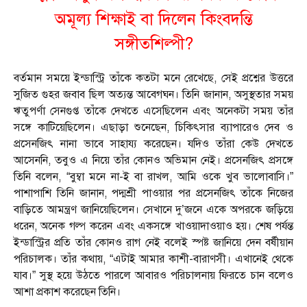
অমূল্য শিক্ষাই বা দিলেন কিংবদন্তি
সঙ্গীতশিল্পী?
বর্তমান সময়ে ইন্ডাস্ট্রি তাঁকে কতটা মনে রেখেছে, সেই প্রশ্নের উত্তরে
সুজিত গুহর জবাব ছিল অত্যন্ত আবেগঘন। তিনি জানান, অসুস্থতার সময়
ঋতুপর্ণা সেনগুপ্ত তাঁকে দেখতে এসেছিলেন এবং অনেকটা সময় তাঁর
সঙ্গে কাটিয়েছিলেন। এছাড়া শুনেছেন, চিকিৎসার ব্যাপারেও দেব ও
প্রসেনজিৎ নানা ভাবে সাহায্য করেছেন। যদিও তাঁরা কেউ দেখতে
আসেননি, তবুও এ নিয়ে তাঁর কোনও অভিমান নেই। প্রসেনজিৎ প্রসঙ্গে
তিনি বলেন, “বুম্বা মনে না-ই বা রাখল, আমি ওকে খুব ভালোবাসি।”
পাশাপাশি তিনি জানান, পদ্মশ্রী পাওয়ার পর প্রসেনজিৎ তাঁকে নিজের
বাড়িতে আমন্ত্রণ জানিয়েছিলেন। সেখানে দু’জনে একে অপরকে জড়িয়ে
ধরেন, অনেক গল্প করেন এবং একসঙ্গে খাওয়াদাওয়াও হয়। শেষ পর্যন্ত
ইন্ডাস্ট্রির প্রতি তাঁর কোনও রাগ নেই বলেই স্পষ্ট জানিয়ে দেন বর্ষীয়ান
পরিচালক। তাঁর কথায়, “এটাই আমার কাশী-বারাণসী। এখানেই থেকে
যাব।” সুস্থ হয়ে উঠতে পারলে আবারও পরিচালনায় ফিরতে চান বলেও
আশা প্রকাশ করেছেন তিনি।