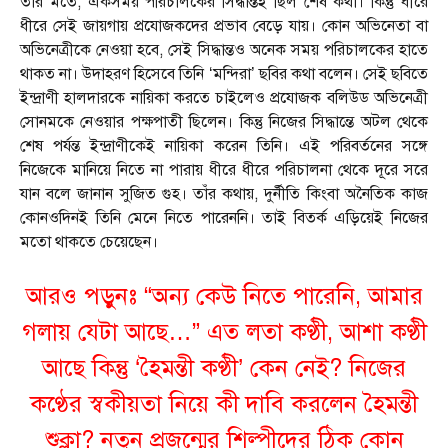
তাঁর মতে, একসময় পরিচালকের সিদ্ধান্তই ছিল শেষ কথা। কিন্তু ধীরে
ধীরে সেই জায়গায় প্রযোজকদের প্রভাব বেড়ে যায়। কোন অভিনেতা বা
অভিনেত্রীকে নেওয়া হবে, সেই সিদ্ধান্তও অনেক সময় পরিচালকের হাতে
থাকত না। উদাহরণ হিসেবে তিনি ‘মন্দিরা’ ছবির কথা বলেন। সেই ছবিতে
ইন্দ্রাণী হালদারকে নায়িকা করতে চাইলেও প্রযোজক বলিউড অভিনেত্রী
সোনমকে নেওয়ার পক্ষপাতী ছিলেন। কিন্তু নিজের সিদ্ধান্তে অটল থেকে
শেষ পর্যন্ত ইন্দ্রাণীকেই নায়িকা করেন তিনি। এই পরিবর্তনের সঙ্গে
নিজেকে মানিয়ে নিতে না পারায় ধীরে ধীরে পরিচালনা থেকে দূরে সরে
যান বলে জানান সুজিত গুহ। তাঁর কথায়, দুর্নীতি কিংবা অনৈতিক কাজ
কোনওদিনই তিনি মেনে নিতে পারেননি। তাই বিতর্ক এড়িয়েই নিজের
মতো থাকতে চেয়েছেন।
আরও পড়ুনঃ
“অন্য কেউ নিতে পারেনি, আমার
গলায় যেটা আছে…” এত লতা কণ্ঠী, আশা কণ্ঠী
আছে কিন্তু ‘হৈমন্তী কণ্ঠী’ কেন নেই? নিজের
কণ্ঠের স্বকীয়তা নিয়ে কী দাবি করলেন হৈমন্তী
শুক্লা? নতুন প্রজন্মের শিল্পীদের ঠিক কোন