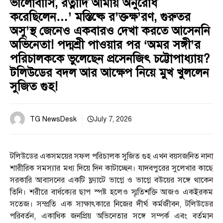
ভালোবাসি, রত্নাদি আমায় অনুরোধ
করেছিলেন…’ মস্তিষ্কে র’ক্তক্ষ’রণ, গুরুতর
অসু’স্থ জেনেও একবারও দেখা করতে আসেননি
অভিনেতা! পদ্মশ্রী পাওয়ার পর ‘অমর সঙ্গী’র
পরিচালককে ভুলেছেন প্রসেনজিৎ চট্টোপাধ্যায়?
টলিউডের বদল আর আক্ষেপ নিয়ে মুখ খুললেন
সুজিত গুহ!
TG NewsDesk
July 7, 2026
টলিউডের একসময়ের সফল পরিচালক সুজিত গুহ এখন বয়সজনিত নানা
শারীরিক সমস্যার মধ্য দিয়ে দিন কাটাচ্ছেন। যাদবপুরের সুলেখার কাছে
সরকারি আবাসনের একটি ফ্ল্যাটে ভাগ্নে ও ভাগ্নে বউয়ের সঙ্গে থাকেন
তিনি। শরীরে বার্ধক্যের ছাপ স্পষ্ট হলেও স্মৃতিশক্তি আজও একইরকম
সতেজ। সম্প্রতি এক সাক্ষাৎকারে নিজের দীর্ঘ কর্মজীবন, টলিউডের
পরিবর্তন, একাধিক জনপ্রিয় অভিনেতার সঙ্গে সম্পর্ক এবং বর্তমান