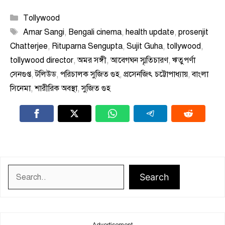
Categories
Tollywood
Tags
Amar Sangi
,
Bengali cinema
,
health update
,
prosenjit
Chatterjee
,
Rituparna Sengupta
,
Sujit Guha
,
tollywood
,
tollywood director
,
অমর সঙ্গী
,
আবেগঘন স্মৃতিচারণ
,
ঋতুপর্ণা
সেনগুপ্ত
,
টলিউড
,
পরিচালক সুজিত গুহ
,
প্রসেনজিৎ চট্টোপাধ্যায়
,
বাংলা
সিনেমা
,
শারীরিক অবস্থা
,
সুজিত গুহ
Search
Search