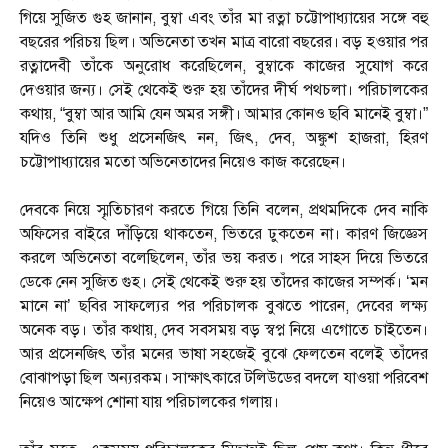
গিয়ে সুজিত গুহ জানান, বুম্বা এবং তাঁর মা রত্না চট্টোপাধ্যায়ের সঙ্গে বহু
বছরের পরিচয় ছিল। অভিনেতা তখন মাত্র বারো বছরের। বড় হওয়ার পর
রত্নাদেবী তাঁকে অনুরোধ করেছিলেন, বুম্বাকে কাজের সুযোগ করে
দেওয়ার জন্য। সেই থেকেই শুরু হয় তাঁদের দীর্ঘ পথচলা। পরিচালকের
কথায়, “বুম্বা আর আমি যেন অমর সঙ্গী। আমার কোনও ছবি মানেই বুম্বা।”
যদিও তিনি শুধু প্রসেনজিৎ নন, জিৎ, দেব, অঙ্কুশ হাজরা, হিরণ
চট্টোপাধ্যায়ের মতো অভিনেতাদের নিয়েও কাজ করেছেন।
দেবকে নিয়ে স্মৃতিচারণ করতে গিয়ে তিনি বলেন, প্রথমদিকে দেব নাকি
অফিসের বাইরে দাঁড়িয়ে থাকতেন, ভিতরে ঢুকতেন না। কারণ জিজ্ঞেস
করলে অভিনেতা বলেছিলেন, তাঁর ভয় করত। পরে সাহস দিয়ে ভিতরে
ডেকে নেন সুজিত গুহ। সেই থেকেই শুরু হয় তাঁদের কাজের সম্পর্ক। ‘মন
মানে না’ ছবির সাফল্যের পর পরিচালক বুঝতে পারেন, দেবের লক্ষ্য
অনেক বড়। তাঁর কথায়, দেব সবসময় বড় স্বপ্ন নিয়ে এগোতে চাইতেন।
আর প্রসেনজিৎ তাঁর মনের ভাষা সহজেই বুঝে ফেলতেন বলেই তাঁদের
বোঝাপড়া ছিল অন্যরকম। সাক্ষাৎকারে টলিউডের বদলে যাওয়া পরিবেশ
নিয়েও আক্ষেপ শোনা যায় পরিচালকের গলায়।