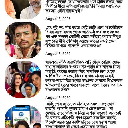
খুলতেই হইচই! আধ্যাত্মিকতার পথে হাঁটার ইঙ্গিত, তবে
কি ধীরে ধীরে অভিনয়জীবনের ইতি টানার প্রস্তুতি শুরু
করলেন টোটা রায়চৌধুরী?
August 7, 2026
এক, দুই নয়, সাত বছরে মোট ছয়টি প্রেম! শ্যামৌপ্তিকে
বিয়ের আগে মডেল থেকে অভিনেত্রীদের সঙ্গে একের
পর এক সম্পর্ক! সোহিনী থেকে অস্মিতা, রণজয় বিষ্ণুর
সম্পর্কের দীর্ঘ তালিকায় রয়েছে কাদের নাম? কেন
টিকিয়ে রাখতে পারেননি একজনকেও?
August 7, 2026
মাঝরাতে নাকি শ্যামৌপ্তিকে বাড়ি থেকে বেরিয়ে যেতে
বাধ্য করেছিলেন রণজয়? বড় পর্দায় স্ত্রীর সাফল্য নিয়ে
অস্ব’স্তি, বয়সের ফারাক নিয়ে মান’সিক চাপ থেকে
আর্থিক টানাপোড়েন, বিয়ের কয়েক মাসের মধ্যেই
রণজয়-শ্যামৌপ্তির সংসার ভাঙনের নেপথ্যে বি*স্ফোরক
অভিযোগ! সূত্রের খবরে প্রকাশ্যে এলো একের পর এক
চাঞ্চল্যকর তথ্য?
August 7, 2026
‘মর্নিং শোস দ্য ডে, ৩ মাস হতে চলল….শুধু চোখ
রাঙানি, শা’সানি, বুলডোজার ও থ্রে’ট চলছে!’ ‘যা
দেখছি, তাতে ভবিষ্যৎ নিয়ে আশঙ্কা বাড়ছে!’ এভাবেই
কি বদলের প্রতিশ্রুতি পূরণ হচ্ছে? মাত্র তিন মাসেই
বিজেপি সরকারের কার্যপদ্ধতিতে চরম হতাশ পরমা
বন্দ্যোপাধ্যায়! কী দেখে এতটা ক্ষুব্ধ জনপ্রিয়