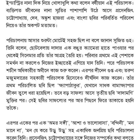
ইন্ডাস্ট্রির নানা দিক নিয়ে খোলাখুলি কথা বলেন বর্ষীয়ান এই পরিচালক।
ব্যক্তিগত জীবনের নানা স্মৃতির পাশাপাশি উঠে আসে প্রসেনজিৎ
চট্টোপাধ্যায়, দেব, অঙ্কুশ হাজরা এবং বাংলা ছবির পরিবর্তিত পরিবেশ
নিয়েও তাঁর অকপট মতামত।
পরিচালনায় আসার শুরুটা মোটেই সহজ ছিল না বলে জানান সুজিত গুহ।
তিনি বলেন, ছোটবেলায় দাদার এক বন্ধুর ক্যামেরা হাতে পাওয়ার পর
থেকেই সিনেমার প্রতি তাঁর আগ্রহ তৈরি হয়। পরিবার প্রথমে এই পেশাকে
সমর্থন না করলেও নিজের ইচ্ছাতেই এগিয়ে যান তিনি। পরে পরিচালক
শচীন অধিকারীর অধীনে কাজ শুরু করেন। এরপর দীনেন গুপ্ত এবং তরুণ
মজুমদারের সহকারী পরিচালক হিসেবেও দীর্ঘদিন কাজ করেন। তাঁর
প্রথম পরিচালিত ছবি ছিল ‘ক্ষ্যাপাঠাকুর’, যেখানে সাধক বামাক্ষ্যাপার
জীবন তুলে ধরা হয়েছিল। তবে বড় সাফল্য আসে তৃতীয় ছবি ‘দাদামণি’
মুক্তির পর। সেই ছবির সাফল্যের পর আর পিছনে ফিরে তাকাতে হয়নি
তাঁকে।
এরপর একের পর এক ‘অমর সঙ্গী’, ‘আশা ও ভালোবাসা’, ‘বন্দিনী’, ‘মন
মানে না’, ‘মন যে করে উড়ু উড়ু’ সহ একাধিক জনপ্রিয় ছবি পরিচালনা
করেন তিনি। প্রসেনজিৎ চট্টোপাধ্যায়ের সঙ্গে নিজের সম্পর্কের কথা বলতে