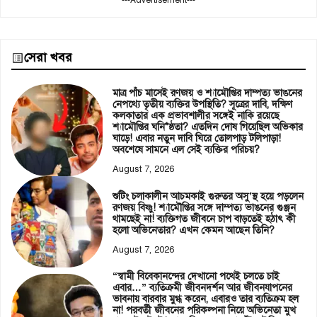
---Advertisement---
সেরা খবর
মাত্র পাঁচ মাসেই রণজয় ও শ্যামৌপ্তির দাম্পত্য ভাঙনের
নেপথ্যে তৃতীয় ব্যক্তির উপস্থিতি? সূত্রের দাবি, দক্ষিণ
কলকাতার এক প্রভাবশালীর সঙ্গেই নাকি রয়েছে
শ্যামৌপ্তির ঘনি*ষ্ঠতা? এতদিন দোষ গিয়েছিল অভিকার
ঘাড়ে! এবার নতুন দাবি ঘিরে তোলপাড় টলিপাড়া!
অবশেষে সামনে এল সেই ব্যক্তির পরিচয়?
August 7, 2026
শুটিং চলাকালীন আচমকাই গুরুতর অসু’স্থ হয়ে পড়লেন
রণজয় বিষ্ণু! শ্যামৌপ্তির সঙ্গে দাম্পত্য ভাঙনের গুঞ্জন
থামছেই না! ব্যক্তিগত জীবনে চাপ বাড়তেই হঠাৎ কী
হলো অভিনেতার? এখন কেমন আছেন তিনি?
August 7, 2026
“স্বামী বিবেকানন্দের দেখানো পথেই চলতে চাই
এবার…” ব্যতিক্রমী জীবনদর্শন আর জীবনযাপনের
ভাবনায় বারবার মুগ্ধ করেন, এবারও তার ব্যতিক্রম হল
না! পরবর্তী জীবনের পরিকল্পনা নিয়ে অভিনেতা মুখ