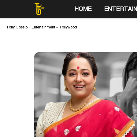
Skip
HOME
ENTERTAI
to
content
Tolly Gossip
»
Entertainment
»
Tollywood