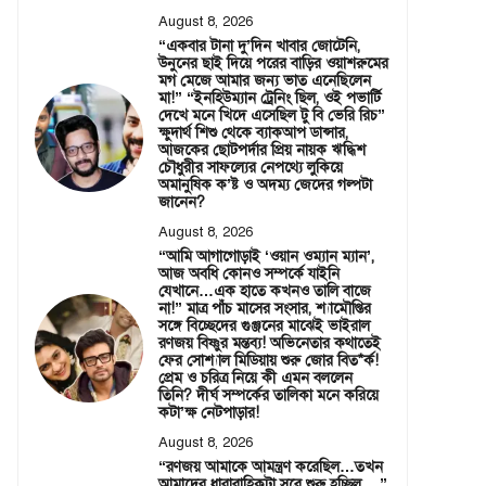
August 8, 2026
“একবার টানা দু’দিন খাবার জোটেনি,
উনুনের ছাই দিয়ে পরের বাড়ির ওয়াশরুমের
মগ মেজে আমার জন্য ভাত এনেছিলেন
মা!” “ইনহিউম্যান ট্রেনিং ছিল, ওই পভার্টি
দেখে মনে খিদে এসেছিল টু বি ভেরি রিচ”
ক্ষুদার্থ শিশু থেকে ব্যাকআপ ডান্সার,
আজকের ছোটপর্দার প্রিয় নায়ক ঋদ্ধিশ
চৌধুরীর সাফল্যের নেপথ্যে লুকিয়ে
অমানুষিক ক’ষ্ট ও অদম্য জেদের গল্পটা
জানেন?
August 8, 2026
“আমি আগাগোড়াই ‘ওয়ান ওম্যান ম্যান’,
আজ অবধি কোনও সম্পর্কে যাইনি
যেখানে…এক হাতে কখনও তালি বাজে
না!” মাত্র পাঁচ মাসের সংসার, শ্যামৌপ্তির
সঙ্গে বিচ্ছেদের গুঞ্জনের মাঝেই ভাইরাল
রণজয় বিষ্ণুর মন্তব্য! অভিনেতার কথাতেই
ফের সোশ্যাল মিডিয়ায় শুরু জোর বিত*র্ক!
প্রেম ও চরিত্র নিয়ে কী এমন বললেন
তিনি? দীর্ঘ সম্পর্কের তালিকা মনে করিয়ে
কটা’ক্ষ নেটপাড়ার!
August 8, 2026
“রণজয় আমাকে আমন্ত্রণ করেছিল…তখন
আমাদের ধারাবাহিকটা সবে শুরু হচ্ছিল….”