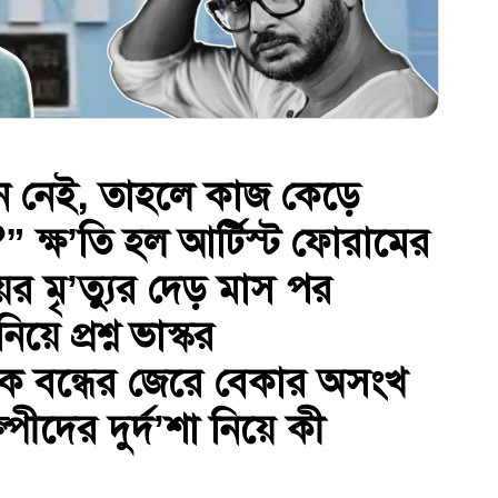
ন নেই, তাহলে কাজ কেড়ে
 ক্ষ’তি হল আর্টিস্ট ফোরামের
র মৃ’ত্যুর দেড় মাস পর
়ে প্রশ্ন ভাস্কর
াহিক বন্ধের জেরে বেকার অসংখ
পীদের দুর্দ’শা নিয়ে কী