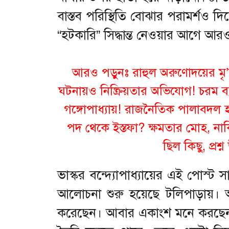
বাস্তব পরিস্থিতি বোঝার পরামর্শও দ
“হটকারি” সিদ্ধান্ত নেওয়ার আগে আ
আরও পড়ুনঃ রাহুল অরুণোদয়ের মৃ’ত্য
ঘটনায়ও নিষ্ক্রিয়তার অভিযোগ! চরম 
গঙ্গোপাধ্যায়! রাজনৈতিক পালাবদল 
পদ থেকে ইস্তফা? ক্ষমতার মোহ, না
ছিল কিছু, প্রশ
ভাস্কর বন্দ্যোপাধ্যায়ের এই পোস্
আলোচনা শুরু হয়েছে টলিপাড়ায়। অ
করেছেন। আবার একাংশ মনে করছেন, ত