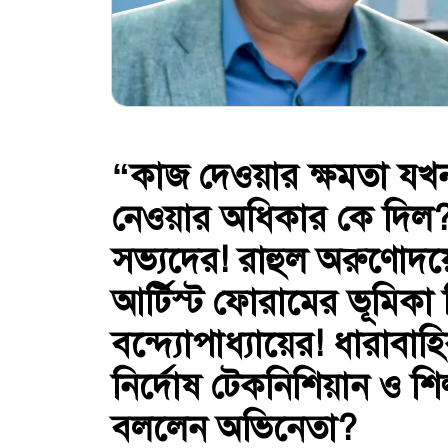
“কাজ দেওয়ার ক্ষমতা যখ
নেওয়ার অধিকার কে দিল?”
সভ্যদের! রাহুল অরুণোদয়ে
আর্টিস্ট ফোরামের ভূমিকা নিয
বন্দ্যোপাধ্যায়ের! ধারাব
নির্দোষ টেকনিশিয়ান ও শিল্
বললেন অভিনেতা?