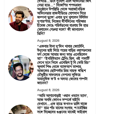
দেখতে…তবে সুযোগ এলে অভিনেতা জিৎ
নেতা হতে…” বিজেপির শপথগ্রহণ
অনুষ্ঠানে উপস্থিতি থেকে অরাজনৈতিক
অভিনেতার রাজনীতিতে যোগদান ঘিরে
জল্পনা তুঙ্গে! এবার মুখ খুললেন টলিউড
সুপারস্টার, নিজের দীর্ঘদিনের পরিষ্কার
ইমেজ ভেঙে পরির্বতনের বাংলায় কি হাত
মেলাবেন গেরুয়া দলে? কী জানালেন
তিনি?
August 8, 2026
“একবার টানা দু’দিন খাবার জোটেনি,
উনুনের ছাই দিয়ে পরের বাড়ির ওয়াশরুমের
মগ মেজে আমার জন্য ভাত এনেছিলেন
মা!” “ইনহিউম্যান ট্রেনিং ছিল, ওই পভার্টি
দেখে মনে খিদে এসেছিল টু বি ভেরি রিচ”
ক্ষুদার্থ শিশু থেকে ব্যাকআপ ডান্সার,
আজকের ছোটপর্দার প্রিয় নায়ক ঋদ্ধিশ
চৌধুরীর সাফল্যের নেপথ্যে লুকিয়ে
অমানুষিক ক’ষ্ট ও অদম্য জেদের গল্পটা
জানেন?
August 8, 2026
“আমি আগাগোড়াই ‘ওয়ান ওম্যান ম্যান’,
আজ অবধি কোনও সম্পর্কে যাইনি
যেখানে…এক হাতে কখনও তালি বাজে
না!” মাত্র পাঁচ মাসের সংসার, শ্যামৌপ্তির
সঙ্গে বিচ্ছেদের গুঞ্জনের মাঝেই ভাইরাল