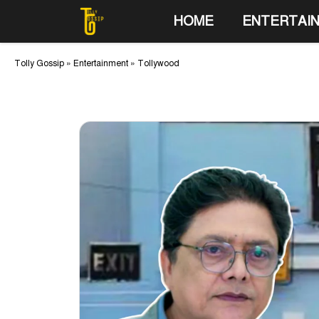
Skip
HOME
ENTERTAI
to
content
Tolly Gossip
»
Entertainment
»
Tollywood