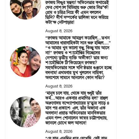
রণজয় বিষ্ণুর মন্তব্য! অভিনেতার কথাতেই
ফের সোশ্যাল মিডিয়ায় শুরু জোর বিত*র্ক!
প্রেম ও চরিত্র নিয়ে কী এমন বললেন
তিনি? দীর্ঘ সম্পর্কের তালিকা মনে করিয়ে
কটা’ক্ষ নেটপাড়ার!
August 8, 2026
“রণজয় আমাকে আমন্ত্রণ করেছিল…তখন
আমাদের ধারাবাহিকটা সবে শুরু হচ্ছিল….”
“ও আমার খুব ভালো বন্ধু, কিচ্ছু যায় আসে
না!” রণজয় ও শ্যামৌপ্তির বিচ্ছেদের
নেপথ্যে তৃতীয় ব্যক্তি অভীকা? তার জন্য
শ্যামৌপ্তিকে ঠি’কিয়েছেন রণজয়?
সহঅভিনেতার সঙ্গে ঘনি’ষ্ঠতার গুঞ্জনে হচ্ছে
বদনাম! প্রথমবার মুখ খুললেন নায়িকা,
অবশেষে সামনে আনলেন কোন সত্যি?
August 8, 2026
‘মানুষ চলে যায়, থেকে যায় শুধুই তাঁর
কর্ম…আরও একবার প্রমাণিত হল!’ রাহুল
অরুণোদয় বন্দ্যোপাধ্যায়ের মৃ’ত্যুর সাড়ে ৪
মাস পর প্রকাশ্যে এল, তাঁর অজানা এক
অবদান! প্রয়াত অভিনেতার মানবিকতার
এমন গল্প শোনালেন ভাস্বর চট্টোপাধ্যায়,
জানলে চোখে জল আসবে!
August 8, 2026
“যে হাত এতদিন ধরে রেখেছি, সেই হাত