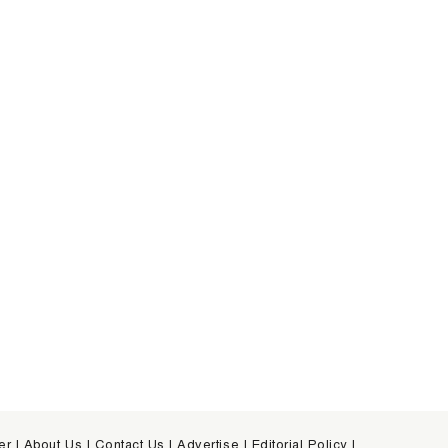
er
|
About Us
|
Contact Us
|
Advertise
|
Editorial Policy
|