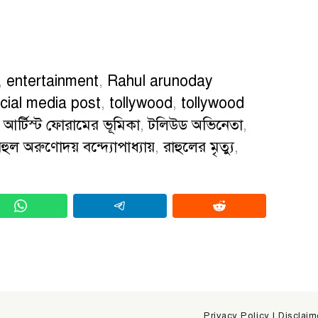
,
entertainment
,
Rahul arunoday
cial media post
,
tollywood
,
tollywood
,
আর্টিস্ট ফোরামের ভূমিকা
,
টলিউড অভিনেতা
,
হুল অরুণোদয় বন্দ্যোপাধ্যায়
,
রাহুলের মৃত্যু
,
Privacy Policy
|
Disclaim