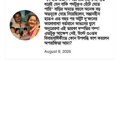
ধরেই যেন বাকি পথটুকুও হেঁটে যেতে
পারি” বাড়ির অমতে বয়সে অনেক বড়
অতনুকে বেছে নিয়েছিলেন, সন্তানহীন
হতেও এত বছর পর অটুট দু’জনের
ভালোবাসা! বর্তমানে ভাঙনের যুগে
অনুপ্রেরণা এই তারকা দম্পতির গল্প!
এতটুকু আক্ষেপ নেই, উল্টে ৩০তম
বিবাহবার্ষিকীতে কোন উপলব্ধি ভাগ করলেন
অপরাজিতা আঢ্য?
August 8, 2026