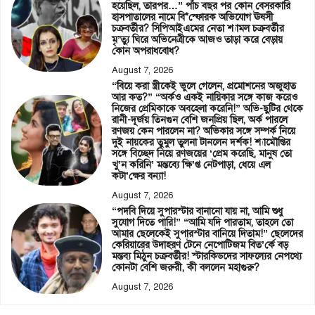
হয়েছিল, তারপর…” পাঁচ বছর পর কোন বেসরকারি
হাসপাতালের নামে বি*স্ফোরক অভিযোগ ঊষসী
চক্রবর্তীর? সিপিআইএমের নেতা শ্যামল চক্রবর্তীর
মৃ’ত্যু ঘিরে অভিনেত্রীকে আজও তাড়া করে বেড়ায়
কোন অপরাধবোধ?
August 7, 2026
“বিয়ে করা স্ত্রীকেই ভুলে গেলেন, প্রমোশনের অজুহাত
আর কত?” “অর্কও একই নায়িকার সঙ্গে কাজ করেও
নিজের প্রেমিকাকে অবহেলা করেনি!” অভি-ছুটির থেকে
রানী-দূর্জয় তিনগুন বেশি জনপ্রিয় ছিল, অর্ক পারলে
রণজয় কেন পারলেন না? অভিকার সঙ্গে সম্পর্ক নিয়ে
দুই নায়কের তুমুল তুলনা টানলেন দর্শক! শ্যামৌপ্তির
সঙ্গে বিচ্ছেদ নিয়ে রণজয়ের ‘প্রেম করেছি, মানুষ তো
খু’ন করিনি’ মন্তব্যে ক্ষি’প্ত নেটপাড়া, ধেয়ে এল
কটা’ক্ষের বন্যা!
August 7, 2026
“পদবি দিয়ে সুপারস্টার বানানো যায় না, আমি শুধু
সুযোগ দিতে পারি!” “আমি যদি পারতাম, তাহলে তো
আমার ছেলেকেই সুপারস্টার বানিয়ে দিতাম!” ছেলেদের
কেরিয়ারের উদাহরণ টেনে নেপোটিজম বিত’র্কে বড়
মন্তব্য মিঠুন চক্রবর্তীর! স্টারকিডদের সাফল্যের নেপথ্যে
কোনটা বেশি জরুরী, কী বললেন মহাগুরু?
August 7, 2026