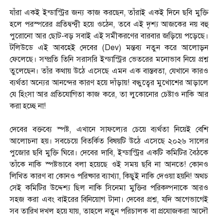
যাঁরা একই ইন্ডাস্ট্রির জন্য কাজ করছেন, তাঁরাই একই দিনে ছবি মুক্তি
হলে পরস্পরের প্রতিদ্বন্দ্বী হয়ে ওঠেন, তবে এই দৃশ্য আজকের নয় বহু
পুরোনো আর ছোট-বড় সবাই এই সমীকরণের বারবার জড়িয়ে পড়েছে।
টলিউডে এই আবহেই দেবের (Dev) মন্তব্য নতুন করে আলোড়ন
ফেলেছে। সম্প্রতি তিনি সরাসরি ইন্ডাস্ট্রির ভেতরের মনোভাব নিয়ে প্রশ্ন
তুলেছেন। তাঁর কথায় উঠে এসেছে এমন এক বাস্তবতা, যেখানে কারও
ব্যর্থতা অন্যের আনন্দের কারণ হয়ে দাঁড়ায়! বন্ধুত্বের মুখোশের আড়ালে
যে হিংসা আর প্রতিযোগিতা কাজ করে, তা লুকোনোর চেষ্টাও নাকি আর
করা হচ্ছে না!
দেবের বক্তব্যে স্পষ্ট, এখানে সাফল্যের চেয়ে ব্যর্থতা নিয়েই বেশি
আলোচনা হয়। সবচেয়ে বিতর্কিত বিষয়টি উঠে এসেছে ২০২৬ সালের
পুজোর ছবি মুক্তি ঘিরে। দেবের দাবি, ইন্ডাস্ট্রির একটি কমিটির বৈঠকে
তাঁকে নাকি স্পষ্টভাবে বলা হয়েছে ওই সময় ছবি না আনতে! কোনও
লিখিত কারণ বা কোনও পরিষ্কার ব্যাখ্যা, কিছুই নাকি দেওয়া হয়নি! অথচ
সেই কমিটির উদ্দেশ্য ছিল নাকি সিনেমা মুক্তির পরিকল্পনাকে আরও
সহজ করা এবং বাইরের বিনিয়োগ টানা। দেবের প্রশ্ন, যদি আগেভাগেই
সব তারিখ দখল হয়ে যায়, তাহলে নতুন পরিচালক বা প্রযোজকরা আদৌ