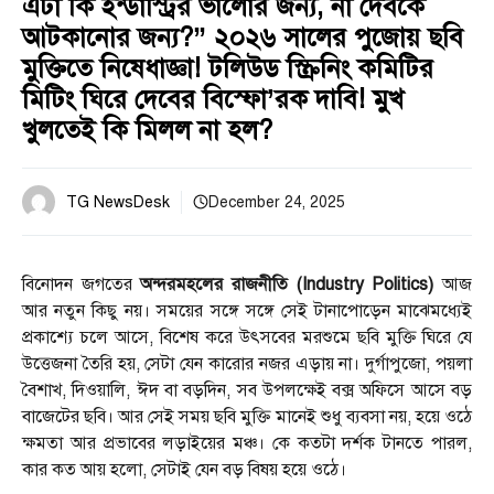
এটা কি ইন্ডাস্ট্রির ভালোর জন্য, না দেবকে
আটকানোর জন্য?” ২০২৬ সালের পুজোয় ছবি
মুক্তিতে নিষেধাজ্ঞা! টলিউড স্ক্রিনিং কমিটির
মিটিং ঘিরে দেবের বিস্ফো’রক দাবি! মুখ
খুলতেই কি মিলল না হল?
TG NewsDesk
December 24, 2025
বিনোদন জগতের
অন্দরমহলের রাজনীতি (Industry Politics)
আজ
আর নতুন কিছু নয়। সময়ের সঙ্গে সঙ্গে সেই টানাপোড়েন মাঝেমধ্যেই
প্রকাশ্যে চলে আসে, বিশেষ করে উৎসবের মরশুমে ছবি মুক্তি ঘিরে যে
উত্তেজনা তৈরি হয়, সেটা যেন কারোর নজর এড়ায় না। দুর্গাপুজো, পয়লা
বৈশাখ, দিওয়ালি, ঈদ বা বড়দিন, সব উপলক্ষেই বক্স অফিসে আসে বড়
বাজেটের ছবি। আর সেই সময় ছবি মুক্তি মানেই শুধু ব্যবসা নয়, হয়ে ওঠে
ক্ষমতা আর প্রভাবের লড়াইয়ের মঞ্চ। কে কতটা দর্শক টানতে পারল,
কার কত আয় হলো, সেটাই যেন বড় বিষয় হয়ে ওঠে।