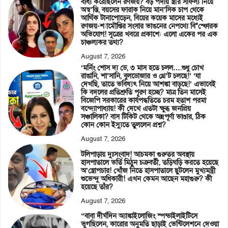
বাধ্য করেছিলেন রণজয়? বড় পর্দায় স্ত্রীর সাফল্য নিয়ে
অস্ব’স্তি, বয়সের ফারাক নিয়ে মান’সিক চাপ থেকে
আর্থিক টানাপোড়েন, বিয়ের কয়েক মাসের মধ্যেই
রণজয়-শ্যামৌপ্তির সংসার ভাঙনের নেপথ্যে বি*স্ফোরক
অভিযোগ! সূত্রের খবরে প্রকাশ্যে এলো একের পর এক
চাঞ্চল্যকর তথ্য?
August 7, 2026
‘মর্নিং শোস দ্য ডে, ৩ মাস হতে চলল….শুধু চোখ
রাঙানি, শা’সানি, বুলডোজার ও থ্রে’ট চলছে!’ ‘যা
দেখছি, তাতে ভবিষ্যৎ নিয়ে আশঙ্কা বাড়ছে!’ এভাবেই
কি বদলের প্রতিশ্রুতি পূরণ হচ্ছে? মাত্র তিন মাসেই
বিজেপি সরকারের কার্যপদ্ধতিতে চরম হতাশ পরমা
বন্দ্যোপাধ্যায়! কী দেখে এতটা ক্ষুব্ধ জনপ্রিয়
সঞ্চালিকা? বাস টিকিট থেকে অন্নপূর্ণা ভাণ্ডার, ঠিক
কোন কোন ইস্যুতে তুললেন প্রশ্ন?
August 7, 2026
টলিপাড়ায় দুঃসংবাদ! আচমকা গুরুতর অবস্থায়
হাসপাতালে ভর্তি মিঠুন চক্রবর্তী, তড়িঘড়ি করতে হয়েছে
অ’স্ত্রোপচার! খোঁজ নিতে হাসপাতালে ছুটলেন মুখ্যমন্ত্রী
শুভেন্দু অধিকারী! এখন কেমন আছেন মহাগুরু? কী
হয়েছে তাঁর?
August 7, 2026
“বাবা দীর্ঘদিন অ্যাঙ্কাইলোজিং স্পন্ডাইলাইটিসে
ভুগছিলেন, কারোর অনুমতি ছাড়াই ভেন্টিলেশনে দেওয়া