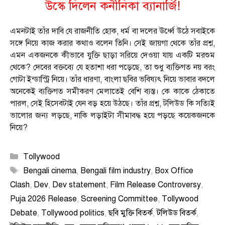
উস্কে দিলেন কনীনিকা ব্যানার্জি!
এমনটাই তাঁর দাবি যে রাজনীতি হোক, ধর্ম বা দলের ঊর্ধ্বে উঠে সবাইকে
সঙ্গে নিয়ে কাজ করার কথাও বলেন তিনি। সেই জায়গা থেকে তাঁর প্রশ্ন,
এমন একজনকে কীভাবে যুক্তি ছাড়া সরিয়ে দেওয়া যায় একটি মরশুম
থেকে? দেবের বক্তব্যে যে হতাশা ধরা পড়েছে, তা শুধু ব্যক্তিগত নয় বরং
গোটা ইন্ডাস্ট্রি নিয়ে। তাঁর ধারণা, বাংলা ছবির ভবিষ্যৎ নিয়ে ভাবার বদলে
অনেকেই ব্যক্তিগত সমীকরণ মেলাতেই বেশি ব্যস্ত। কে কাকে ঠেকাতে
পারল, সেই হিসেবটাই যেন বড় হয়ে উঠছে। তাঁর প্রশ্ন, টলিউড কি সত্যিই
ভালোর জন্য লড়ছে, নাকি লড়াইটা সীমাবদ্ধ হয়ে পড়ছে কয়েকজনকে
নিয়ে?
Categories
Tollywood
Tags
Bengali cinema
,
Bengali film industry
,
Box Office
Clash
,
Dev
,
Dev statement
,
Film Release Controversy
,
Puja 2026 Release
,
Screening Committee
,
Tollywood
Debate
,
Tollywood politics
,
ছবি মুক্তি বিতর্ক
,
টলিউড বিতর্ক
,