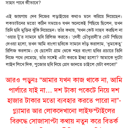
সাহস পাবে কীভাবে?
এই জায়গায় দেব নিজের লড়াইয়ের কথাও মনে করিয়ে দিয়েছেন।
লকডাউনের মতো কঠিন সময়েও যখন অনেকেই পিছিয়ে ছিলেন, তখন
তিনি ছবি মুক্তির ঝুঁকি নিয়েছেন। তাঁর কথায়, “যখন কেউ সাহস করছিল না
‘ওয়ার টু’র সামনে ছবি রিলিজ করতে। ‘দেবী চৌধুরানী’র ডেট পিছিয়ে
দেওয়া হলো, তখন আমি বাংলা ছবিকে সামনে দাঁড় করালাম, ‘ধুমকেতু’
রিলিজ করলাম। যে ছেলেটা গ্রাম থেকে শহর বাংলা ছবির প্রচারে তিনি
নিজে পথে নেমেছে, তাঁর সঙ্গেই এটা করতে ইচ্ছা হলো? আমাকে দুটো
লাইন লিখে দিক, পুজোর ছবি নিয়ে প্রেস জানতে চাইলে যেটা বলবো!”
আরও পড়ুনঃ “আমার যখন কাজ থাকে না, আমি
পার্লারে যাই না… দশ টাকা পকেটে নিয়ে দশ
হাজার টাকার মতো ব্যবহার করতে পারো না”-
গ্ল্যামার আর লোকদেখানো লাইফস্টাইলের
বিরুদ্ধে সোজাসাপ্টা কথায় নতুন করে বিতর্ক