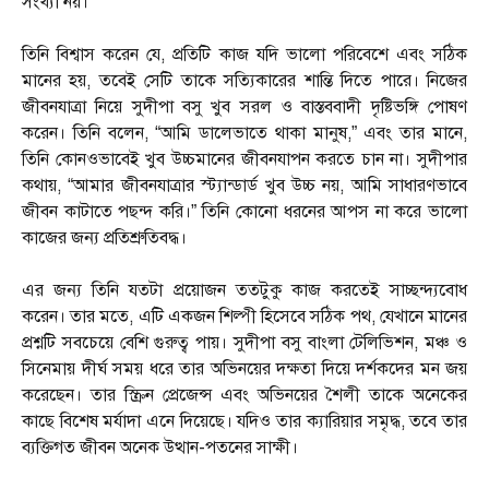
সংখ্যা নয়।
তিনি বিশ্বাস করেন যে, প্রতিটি কাজ যদি ভালো পরিবেশে এবং সঠিক
মানের হয়, তবেই সেটি তাকে সত্যিকারের শান্তি দিতে পারে। নিজের
জীবনযাত্রা নিয়ে সুদীপা বসু খুব সরল ও বাস্তববাদী দৃষ্টিভঙ্গি পোষণ
করেন। তিনি বলেন, “আমি ডালেভাতে থাকা মানুষ,” এবং তার মানে,
তিনি কোনওভাবেই খুব উচ্চমানের জীবনযাপন করতে চান না। সুদীপার
কথায়, “আমার জীবনযাত্রার স্ট্যান্ডার্ড খুব উচ্চ নয়, আমি সাধারণভাবে
জীবন কাটাতে পছন্দ করি।” তিনি কোনো ধরনের আপস না করে ভালো
কাজের জন্য প্রতিশ্রুতিবদ্ধ।
এর জন্য তিনি যতটা প্রয়োজন ততটুকু কাজ করতেই সাচ্ছন্দ্যবোধ
করেন। তার মতে, এটি একজন শিল্পী হিসেবে সঠিক পথ, যেখানে মানের
প্রশ্নটি সবচেয়ে বেশি গুরুত্ব পায়। সুদীপা বসু বাংলা টেলিভিশন, মঞ্চ ও
সিনেমায় দীর্ঘ সময় ধরে তার অভিনয়ের দক্ষতা দিয়ে দর্শকদের মন জয়
করেছেন। তার স্ক্রিন প্রেজেন্স এবং অভিনয়ের শৈলী তাকে অনেকের
কাছে বিশেষ মর্যাদা এনে দিয়েছে। যদিও তার ক্যারিয়ার সমৃদ্ধ, তবে তার
ব্যক্তিগত জীবন অনেক উত্থান-পতনের সাক্ষী।