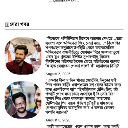
---Advertisement---
সেরা খবর
“নিজেকে পলিটিশিয়ান হিসেবে আয়নায় দেখতে…তবে
সুযোগ এলে অভিনেতা জিৎ নেতা হতে…” বিজেপির
শপথগ্রহণ অনুষ্ঠানে উপস্থিতি থেকে অরাজনৈতিক
অভিনেতার রাজনীতিতে যোগদান ঘিরে জল্পনা তুঙ্গে!
এবার মুখ খুললেন টলিউড সুপারস্টার, নিজের
দীর্ঘদিনের পরিষ্কার ইমেজ ভেঙে পরির্বতনের বাংলায়
কি হাত মেলাবেন গেরুয়া দলে? কী জানালেন তিনি?
August 8, 2026
“একবার টানা দু’দিন খাবার জোটেনি, উনুনের ছাই
দিয়ে পরের বাড়ির ওয়াশরুমের মগ মেজে আমার জন্য
ভাত এনেছিলেন মা!” “ইনহিউম্যান ট্রেনিং ছিল, ওই
পভার্টি দেখে মনে খিদে এসেছিল টু বি ভেরি রিচ”
ক্ষুদার্থ শিশু থেকে ব্যাকআপ ডান্সার, আজকের
ছোটপর্দার প্রিয় নায়ক ঋদ্ধিশ চৌধুরীর সাফল্যের
নেপথ্যে লুকিয়ে অমানুষিক ক’ষ্ট ও অদম্য জেদের
গল্পটা জানেন?
August 8, 2026
“আমি আগাগোড়াই ‘ওয়ান ওম্যান ম্যান’, আজ অবধি