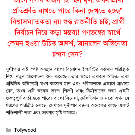
“আগে দলীয় মতাদর্শই ছিল মূল, এখন প্রার্থী
প্রতিশ্রুতি রাখতে পারে কিনা দেখতে হচ্ছে”
বিশ্বাসঘা’তকতা নয় শুদ্ধ রাজনীতি চাই, প্রার্থী
নির্বাচন নিয়ে কড়া মন্তব্য! গণতন্ত্রের স্বার্থে
কেমন হওয়া উচিত আদর্শ, জানালেন অভিনেতা
চন্দন সেন?
সুদীপার এই স্পষ্ট অবস্থান বাংলা বিনোদন ইন্ডাস্ট্রির বর্তমান পরিস্থিতি
নিয়ে নতুন আলোচনা শুরু করেছে। তার মতো একজন অভিজ্ঞ এবং
প্রতিষ্ঠিত অভিনেত্রী যখন কাজের মান এবং পরিবেশকে এভাবে প্রাধান্য
দেন, তখন এটি অনেক তরুণ শিল্পী এবং নির্মাতাদের জন্য একটি
গুরুত্বপূর্ণ বার্তা হতে পারে। বাংলা সিনেমা, টেলিভিশন ও মঞ্চে এখন যে
ধরণের পরিস্থিতি চলছে, সেখানে সুদীপার বক্তব্য অনেকের কাছে একটি
শক্তিশালী শঙ্কা এবং ভাবনার সৃষ্টি করেছে।
Categories
Tollywood