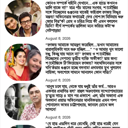
কোনও সম্পর্কে যাইনি যেখানে…এক হাতে কখনও
তালি বাজে না!” মাত্র পাঁচ মাসের সংসার, শ্যামৌপ্তির
সঙ্গে বিচ্ছেদের গুঞ্জনের মাঝেই ভাইরাল রণজয় বিষ্ণুর
মন্তব্য! অভিনেতার কথাতেই ফের সোশ্যাল মিডিয়ায় শুরু
জোর বিত*র্ক! প্রেম ও চরিত্র নিয়ে কী এমন বললেন
তিনি? দীর্ঘ সম্পর্কের তালিকা মনে করিয়ে কটা’ক্ষ
নেটপাড়ার!
August 8, 2026
“রণজয় আমাকে আমন্ত্রণ করেছিল…তখন আমাদের
ধারাবাহিকটা সবে শুরু হচ্ছিল….” “ও আমার খুব ভালো
বন্ধু, কিচ্ছু যায় আসে না!” রণজয় ও শ্যামৌপ্তির
বিচ্ছেদের নেপথ্যে তৃতীয় ব্যক্তি অভীকা? তার জন্য
শ্যামৌপ্তিকে ঠি’কিয়েছেন রণজয়? সহঅভিনেতার সঙ্গে
ঘনি’ষ্ঠতার গুঞ্জনে হচ্ছে বদনাম! প্রথমবার মুখ খুললেন
নায়িকা, অবশেষে সামনে আনলেন কোন সত্যি?
August 8, 2026
‘মানুষ চলে যায়, থেকে যায় শুধুই তাঁর কর্ম…আরও
একবার প্রমাণিত হল!’ রাহুল অরুণোদয় বন্দ্যোপাধ্যায়ের
মৃ’ত্যুর সাড়ে ৪ মাস পর প্রকাশ্যে এল, তাঁর অজানা এক
অবদান! প্রয়াত অভিনেতার মানবিকতার এমন গল্প
শোনালেন ভাস্বর চট্টোপাধ্যায়, জানলে চোখে জল
আসবে!
August 8, 2026
“যে হাত এতদিন ধরে রেখেছি, সেই হাত ধরেই যেন