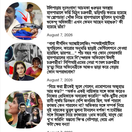
টলিপাড়ায় দুঃসংবাদ! আচমকা গুরুতর অবস্থায়
হাসপাতালে ভর্তি মিঠুন চক্রবর্তী, তড়িঘড়ি করতে হয়েছে
অ’স্ত্রোপচার! খোঁজ নিতে হাসপাতালে ছুটলেন মুখ্যমন্ত্রী
শুভেন্দু অধিকারী! এখন কেমন আছেন মহাগুরু? কী
হয়েছে তাঁর?
August 7, 2026
“বাবা দীর্ঘদিন অ্যাঙ্কাইলোজিং স্পন্ডাইলাইটিসে
ভুগছিলেন, কারোর অনুমতি ছাড়াই ভেন্টিলেশনে দেওয়া
হয়েছিল, তারপর…” পাঁচ বছর পর কোন বেসরকারি
হাসপাতালের নামে বি*স্ফোরক অভিযোগ ঊষসী
চক্রবর্তীর? সিপিআইএমের নেতা শ্যামল চক্রবর্তীর
মৃ’ত্যু ঘিরে অভিনেত্রীকে আজও তাড়া করে বেড়ায়
কোন অপরাধবোধ?
August 7, 2026
“বিয়ে করা স্ত্রীকেই ভুলে গেলেন, প্রমোশনের অজুহাত
আর কত?” “অর্কও একই নায়িকার সঙ্গে কাজ করেও
নিজের প্রেমিকাকে অবহেলা করেনি!” অভি-ছুটির থেকে
রানী-দূর্জয় তিনগুন বেশি জনপ্রিয় ছিল, অর্ক পারলে
রণজয় কেন পারলেন না? অভিকার সঙ্গে সম্পর্ক নিয়ে
দুই নায়কের তুমুল তুলনা টানলেন দর্শক! শ্যামৌপ্তির
সঙ্গে বিচ্ছেদ নিয়ে রণজয়ের ‘প্রেম করেছি, মানুষ তো
খু’ন করিনি’ মন্তব্যে ক্ষি’প্ত নেটপাড়া, ধেয়ে এল
কটা’ক্ষের বন্যা!