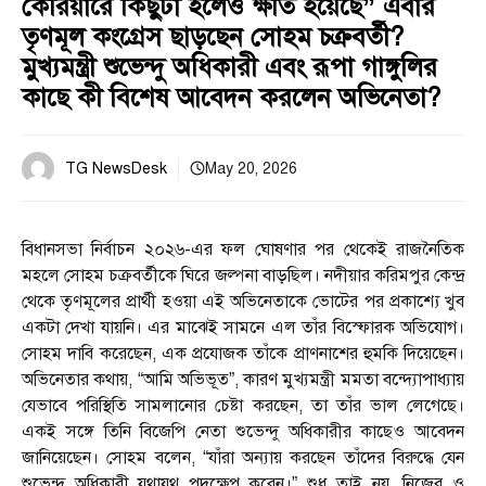
কেরিয়ারে কিছুটা হলেও ক্ষতি হয়েছে” এবার
তৃণমূল কংগ্রেস ছাড়ছেন সোহম চক্রবর্তী?
মুখ্যমন্ত্রী শুভেন্দু অধিকারী এবং রূপা গাঙ্গুলির
কাছে কী বিশেষ আবেদন করলেন অভিনেতা?
TG NewsDesk
May 20, 2026
বিধানসভা নির্বাচন ২০২৬-এর ফল ঘোষণার পর থেকেই রাজনৈতিক
মহলে সোহম চক্রবর্তীকে ঘিরে জল্পনা বাড়ছিল। নদীয়ার করিমপুর কেন্দ্র
থেকে তৃণমূলের প্রার্থী হওয়া এই অভিনেতাকে ভোটের পর প্রকাশ্যে খুব
একটা দেখা যায়নি। এর মাঝেই সামনে এল তাঁর বিস্ফোরক অভিযোগ।
সোহম দাবি করেছেন, এক প্রযোজক তাঁকে প্রাণনাশের হুমকি দিয়েছেন।
অভিনেতার কথায়, “আমি অভিভূত”, কারণ মুখ্যমন্ত্রী মমতা বন্দ্যোপাধ্যায়
যেভাবে পরিস্থিতি সামলানোর চেষ্টা করছেন, তা তাঁর ভাল লেগেছে।
একই সঙ্গে তিনি বিজেপি নেতা শুভেন্দু অধিকারীর কাছেও আবেদন
জানিয়েছেন। সোহম বলেন, “যাঁরা অন্যায় করছেন তাঁদের বিরুদ্ধে যেন
শুভেন্দু অধিকারী যথাযথ পদক্ষেপ করেন।” শুধু তাই নয়, নিজের ও