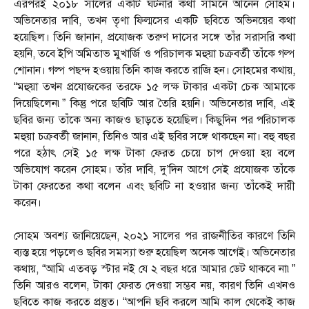
এরপরই ২০১৮ সালের একটি ঘটনার কথা সামনে আনেন সোহম।
অভিনেতার দাবি, তখন তৃণা ফিল্মসের একটি ছবিতে অভিনয়ের কথা
হয়েছিল। তিনি জানান, প্রযোজক তরুণ দাসের সঙ্গে তাঁর সরাসরি কথা
হয়নি, তবে ইপি অমিতাভ মুখার্জি ও পরিচালক মহুয়া চক্রবর্তী তাঁকে গল্প
শোনান। গল্প পছন্দ হওয়ায় তিনি কাজ করতে রাজি হন। সোহমের কথায়,
“মহুয়া তখন প্রযোজকের তরফে ১৫ লক্ষ টাকার একটা চেক আমাকে
দিয়েছিলেন৷” কিন্তু পরে ছবিটি আর তৈরি হয়নি। অভিনেতার দাবি, এই
ছবির জন্য তাঁকে অন্য কাজও ছাড়তে হয়েছিল। কিছুদিন পর পরিচালক
মহুয়া চক্রবর্তী জানান, তিনিও আর এই ছবির সঙ্গে থাকছেন না। বহু বছর
পরে হঠাৎ সেই ১৫ লক্ষ টাকা ফেরত চেয়ে চাপ দেওয়া হয় বলে
অভিযোগ করেন সোহম। তাঁর দাবি, দু’দিন আগে সেই প্রযোজক তাঁকে
টাকা ফেরতের কথা বলেন এবং ছবিটি না হওয়ার জন্য তাঁকেই দায়ী
করেন।
সোহম অবশ্য জানিয়েছেন, ২০২১ সালের পর রাজনীতির কারণে তিনি
ব্যস্ত হয়ে পড়লেও ছবির সমস্যা শুরু হয়েছিল অনেক আগেই। অভিনেতার
কথায়, “আমি এতবড় স্টার নই যে ২ বছর ধরে আমার ডেট থাকবে না৷”
তিনি আরও বলেন, টাকা ফেরত দেওয়া সম্ভব নয়, কারণ তিনি এখনও
ছবিতে কাজ করতে প্রস্তুত। “আপনি ছবি করলে আমি কাল থেকেই কাজ