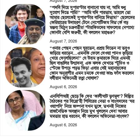
August 7, 2026
“পদবি দিয়ে সুপারস্টার বানানো যায় না, আমি শুধু
সুযোগ দিতে পারি!” “আমি যদি পারতাম, তাহলে তো
আমার ছেলেকেই সুপারস্টার বানিয়ে দিতাম!” ছেলেদের
কেরিয়ারের উদাহরণ টেনে নেপোটিজম বিত’র্কে বড়
মন্তব্য মিঠুন চক্রবর্তীর! স্টারকিডদের সাফল্যের নেপথ্যে
কোনটা বেশি জরুরী, কী বললেন মহাগুরু?
August 7, 2026
“ওনার পেছন পেছন ঘুরতেন, প্রশ্রয় দিতেন না তবুও
জড়িয়ে ধরতেন…এমনকি ফেলে দেওয়া পানও কুড়িয়ে
খেয়ে ফেলেছিলেন!” যে উত্তম কুমারকে ঘিরে এমনই
ছিল বাঙালির উন্মাদনা, এক ঝলক দেখতে স্টুডিও ও
স্টেজে উপচে পড়ত ভিড়! এবার সেই মহানায়কের
কোন অনুরাগীর এমন চমকে দেওয়া কাণ্ড ফাঁস করলেন
বর্ষীয়ান অভিনেত্রী রত্না ঘোষাল?
August 6, 2026
এনসিপিআই ছেড়ে কি ফের ‘কালীঘাট তৃণমূল’? দিল্লির
বৈঠকের পর বিদ্রো’হী শিবিরের নেতা ও সাংসদদের ‘ঘর
ওয়াপসি’ নিয়ে জল্পনা যখন তুঙ্গে, তখনই নিজের
রাজনৈতিক অবস্থান নিয়ে মুখ খুললেন দেব! আবার
মমতার হাত ধরবেন, কী বললেন অভিনেতা-সাংসদ?
August 6, 2026