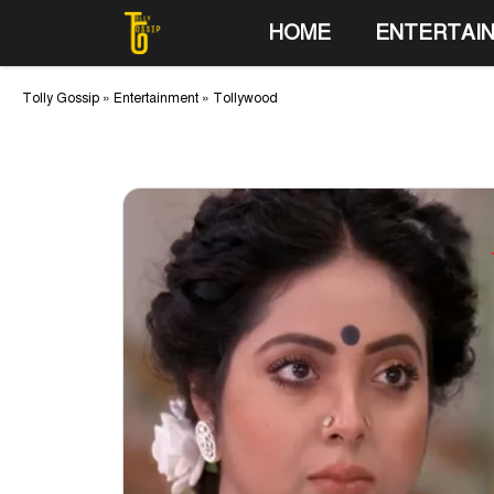
Skip
HOME
ENTERTAI
to
content
Tolly Gossip
»
Entertainment
»
Tollywood