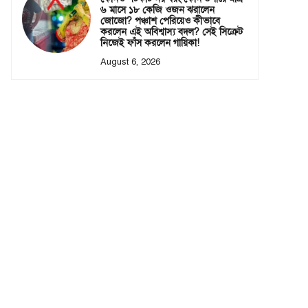
৬ মাসে ১৮ কেজি ওজন ঝরালেন
জোজো? পঞ্চাশ পেরিয়েও কীভাবে
করলেন এই অবিশ্বাস্য বদল? সেই সিক্রেট
নিজেই ফাঁস করলেন গায়িকা!
August 6, 2026