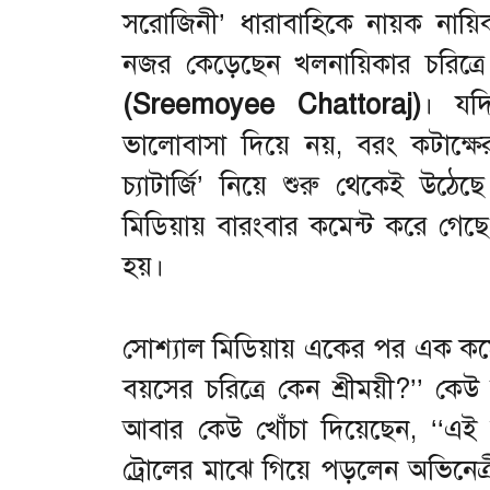
সরোজিনী’ ধারাবাহিকে নায়ক নায়িক
নজর কেড়েছেন খলনায়িকার চরিত্
(Sreemoyee Chattoraj)
। যদ
ভালোবাসা দিয়ে নয়, বরং কটাক্ষের 
চ্যাটার্জি’ নিয়ে শুরু থেকেই উঠেছ
মিডিয়ায় বারংবার কমেন্ট করে গেছ
হয়।
সোশ্যাল মিডিয়ায় একের পর এক কমে
বয়সের চরিত্রে কেন শ্রীময়ী?’’ কে
আবার কেউ খোঁচা দিয়েছেন, ‘‘এই চ
ট্রোলের মাঝে গিয়ে পড়লেন অভিনেত