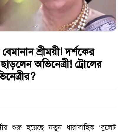
 বেমানান শ্রীময়ী! দর্শকের
ছাড়লেন অভিনেত্রী! ট্রোলের
ভিনেত্রীর?
দায় শুরু হয়েছে নতুন ধারাবাহিক ‘বুলেট