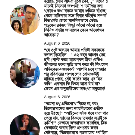
হয়েছে, সেটা আমরা বুঝে নেব…” বিয়ের ৫
মাসেই ডিভোর্স জল্পনা! শ্যামৌপ্তির বলা
‘কোনও কথা বলতে আমার রুচিতে বাঁধছে’
থেকে অভিকার সঙ্গে বিবাহ বহির্ভূত সম্পর্ক
বিত’র্কের জেরে মানসিকভাবে ভেঙে
পড়লেন রণজয় বিষ্ণু! কাঁদো কাঁদো হয়ে
ভিডিও বার্তায় জানালেন কোন আবেগঘন
আবেদন?
August 6, 2026
“যে ৩টে অভ্যাস আমার প্রতিটা সকালকে
বদলে দিয়েছিল…” ৩২ বছর আগের সেই
ছবি পোস্ট করে আবেগঘন মীর! রেডিও
জীবনের শুরুর স্মৃতি ভাগ করে কী লিখলেন
অভিনেতা-সঞ্চালক? ‘আপনি চলে যাওয়ার
পর রবিবারের গল্পগুলোর রোমাঞ্চটাই
হারিয়ে গেছে, সেই কণ্ঠের জাদু খুব মিস
করি!’ একবার কি ফিরে আসা যায় না?
ভেসে এল অনুরাগীদের অসংখ্য অনুরোধ!
August 6, 2026
“তমসা শুধু প্রতিশো’ধ নিচ্ছে না, বরং
তিলোত্তমাদের জন্য ন্যায়বিচারের প্রতীক
হয়ে উঠছে!” “আইনের ফাঁক গলে যারা পার
পেয়ে যায়, তাদের বিরুদ্ধে তমসার লড়াইকে
কুর্নিশ!” যেভাবে অ’ত্যা’চার করেছিল, ঠিক
সেভাবেই জবাব দিল! প্রশংসায় ভরল
নেটপাড়া, ‘তিলোত্তমা’র গতকালের পর্ব ছিল