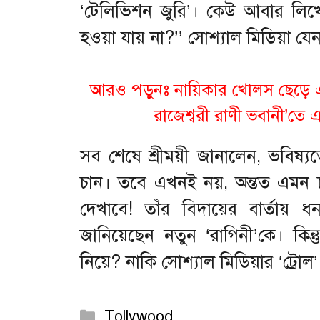
‘টেলিভিশন জুরি’। কেউ আবার লিখেছ
হওয়া যায় না?’’ সোশ্যাল মিডিয়া যে
আরও পড়ুনঃ
নায়িকার খোলস ছেড়ে এ
রাজেশ্বরী রাণী ভবানী’তে এ
সব শেষে শ্রীময়ী জানালেন, ভবিষ
চান। তবে এখনই নয়, অন্তত এমন চর
দেখাবে! তাঁর বিদায়ের বার্তায় ধ
জানিয়েছেন নতুন ‘রাগিনী’কে। কিন্তু
নিয়ে? নাকি সোশ্যাল মিডিয়ার ‘ট্র
Categories
Tollywood