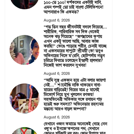
১০০-তে ১০০! দর্শকদের একটাই দাবি,
এমন গল্পই তো চাই বাংলা টেলিভিশনে!
আপনারাও কি একমত?
August 6, 2026
“গত তিন বছর জীবনটাই বদলে দিয়েছে…
শারীরিক, পারিবারিক সব দিক থেকেই
অনেক ঝড় গিয়েছে” “জগন্নাথের কৃপায়
এখন একটু ভালো আছি, আবার কাজ
করছি!” ভেঙে পড়েছে শরীর, চেনাই যাচ্ছে
না একসময়ের দাপুটে ‘শ্রীময়ী’কে! তবুও
অভিনয়ের খিদে ম’রেনি, ছোটপর্দায় নতুন
চরিত্রে ফিরতে চলেছেন ইন্দ্রাণী হালদার?
নিজেই ভাগ করলেন সুখবর!
August 6, 2026
“আমি সুস্থ একজন হয়ে এটা বলার জায়গা
নেই…” শ্যামৌপ্তি নাকি থাকছেন বাবা-
মায়ের বাড়িতেই! বিয়ের মাত্র ৫ মাসেই
ডিভোর্স নিয়ে মুখ খুললেন রণজয়!
সহঅভিনেত্রী অভিকার সঙ্গে রসায়ন গাঢ়
হতেই শুরু সমস্যা? অভিনেতার রহস্যময়
মন্তব্যে আরও বাড়ল জল্পনা?
August 6, 2026
যেখানে ওজন কমাতে অনেকেই বেছে নেন
ওষু’ধ ও ইনজে’কশনের পথ, সেখানে
কোনও শর্টকাট নয় বরং কোন উপায়ে মাত্র