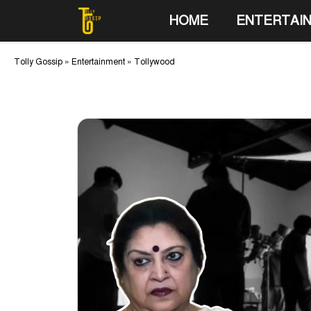
Skip
HOME
ENTERTAI
to
content
Tolly Gossip
»
Entertainment
»
Tollywood