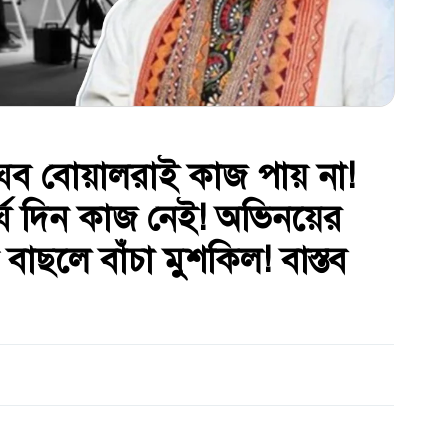
রাঘব বোয়ালরাই কাজ পায় না!
ীর্ঘ দিন কাজ নেই! অভিনয়ের
াছলে বাঁচা‌ মুশকিল! বাস্তব