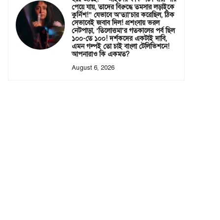
পেয়ে যায়, তাদের বিরুদ্ধে তমসার লড়াইকে
কুর্নিশ!” যেভাবে অ’ত্যা’চার করেছিল, ঠিক
সেভাবেই জবাব দিল! প্রশংসায় ভরল
নেটপাড়া, ‘তিলোত্তমা’র গতকালের পর্ব ছিল
১০০-তে ১০০! দর্শকদের একটাই দাবি,
এমন গল্পই তো চাই বাংলা টেলিভিশনে!
আপনারাও কি একমত?
August 6, 2026