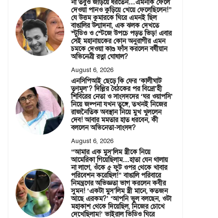
না তবুও জড়িয়ে ধরতেন…এমনকি ফেলে
দেওয়া পানও কুড়িয়ে খেয়ে ফেলেছিলেন!”
যে উত্তম কুমারকে ঘিরে এমনই ছিল
বাঙালির উন্মাদনা, এক ঝলক দেখতে
স্টুডিও ও স্টেজে উপচে পড়ত ভিড়! এবার
সেই মহানায়কের কোন অনুরাগীর এমন
চমকে দেওয়া কাণ্ড ফাঁস করলেন বর্ষীয়ান
অভিনেত্রী রত্না ঘোষাল?
August 6, 2026
এনসিপিআই ছেড়ে কি ফের ‘কালীঘাট
তৃণমূল’? দিল্লির বৈঠকের পর বিদ্রো’হী
শিবিরের নেতা ও সাংসদদের ‘ঘর ওয়াপসি’
নিয়ে জল্পনা যখন তুঙ্গে, তখনই নিজের
রাজনৈতিক অবস্থান নিয়ে মুখ খুললেন
দেব! আবার মমতার হাত ধরবেন, কী
বললেন অভিনেতা-সাংসদ?
August 6, 2026
“আমার এক মুস’লিম স্ত্রীকে নিয়ে
আমেরিকা গিয়েছিলাম…হাতা যেন থালায়
না লাগে, ওঁকে ৫ ফুট ওপর থেকে খাবার
পরিবেশন করেছিল!” বাঙালি পরিবারে
নিমন্ত্রণের অভিজ্ঞতা ভাগ করলেন কবীর
সুমন! ‘একটা মুস’লিম স্ত্রী মানে, কতজন
আছে এরকম?’ ‘আপনি ভুল বলছেন, ওটা
মহাকাশ থেকে দিয়েছিল, নিজের চোখে
দেখেছিলাম!’ ভাইরাল ভিডিও ঘিরে