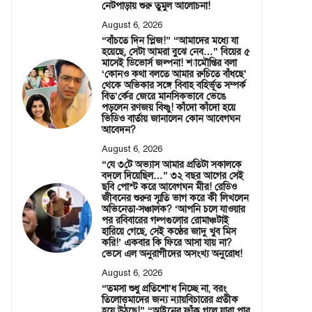
নেটপাড়ায় শুরু তুমুল আলোচনা!
August 6, 2026
“বাঁচতে দিন প্লিজ!” “আমাদের মধ্যে যা
হয়েছে, সেটা আমরা বুঝে নেব…” বিয়ের ৫
মাসেই ডিভোর্স জল্পনা! শ্যামৌপ্তির বলা
‘কোনও কথা বলতে আমার রুচিতে বাঁধছে’
থেকে অভিকার সঙ্গে বিবাহ বহির্ভূত সম্পর্ক
বিত’র্কের জেরে মানসিকভাবে ভেঙে
পড়লেন রণজয় বিষ্ণু! কাঁদো কাঁদো হয়ে
ভিডিও বার্তায় জানালেন কোন আবেগঘন
আবেদন?
August 6, 2026
“যে ৩টে অভ্যাস আমার প্রতিটা সকালকে
বদলে দিয়েছিল…” ৩২ বছর আগের সেই
ছবি পোস্ট করে আবেগঘন মীর! রেডিও
জীবনের শুরুর স্মৃতি ভাগ করে কী লিখলেন
অভিনেতা-সঞ্চালক? ‘আপনি চলে যাওয়ার
পর রবিবারের গল্পগুলোর রোমাঞ্চটাই
হারিয়ে গেছে, সেই কণ্ঠের জাদু খুব মিস
করি!’ একবার কি ফিরে আসা যায় না?
ভেসে এল অনুরাগীদের অসংখ্য অনুরোধ!
August 6, 2026
“তমসা শুধু প্রতিশো’ধ নিচ্ছে না, বরং
তিলোত্তমাদের জন্য ন্যায়বিচারের প্রতীক
হয়ে উঠছে!” “আইনের ফাঁক গলে যারা পার