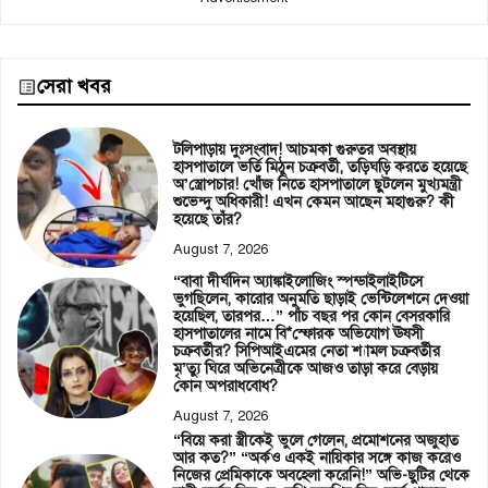
সেরা খবর
টলিপাড়ায় দুঃসংবাদ! আচমকা গুরুতর অবস্থায়
হাসপাতালে ভর্তি মিঠুন চক্রবর্তী, তড়িঘড়ি করতে হয়েছে
অ’স্ত্রোপচার! খোঁজ নিতে হাসপাতালে ছুটলেন মুখ্যমন্ত্রী
শুভেন্দু অধিকারী! এখন কেমন আছেন মহাগুরু? কী
হয়েছে তাঁর?
August 7, 2026
“বাবা দীর্ঘদিন অ্যাঙ্কাইলোজিং স্পন্ডাইলাইটিসে
ভুগছিলেন, কারোর অনুমতি ছাড়াই ভেন্টিলেশনে দেওয়া
হয়েছিল, তারপর…” পাঁচ বছর পর কোন বেসরকারি
হাসপাতালের নামে বি*স্ফোরক অভিযোগ ঊষসী
চক্রবর্তীর? সিপিআইএমের নেতা শ্যামল চক্রবর্তীর
মৃ’ত্যু ঘিরে অভিনেত্রীকে আজও তাড়া করে বেড়ায়
কোন অপরাধবোধ?
August 7, 2026
“বিয়ে করা স্ত্রীকেই ভুলে গেলেন, প্রমোশনের অজুহাত
আর কত?” “অর্কও একই নায়িকার সঙ্গে কাজ করেও
নিজের প্রেমিকাকে অবহেলা করেনি!” অভি-ছুটির থেকে