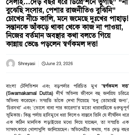
সেলাই…দেড় বছর ধরে ডিপ্রে’শনে ভুগছি” “না
বুঝেছি সংসার, পেশার রাজনীতিও বুঝিনি”
চোখের নীচে কালি, মনে জমেছে দুঃখের পাহাড়!
সন্তানকে আঁকড়ে থাকা থেকে কাজ না পাওয়া,
নিজের বর্তমান অবস্থার কথা বলতে গিয়ে
কান্নায় ভেঙে পড়লেন স্বর্ণকমল দত্ত!
Shreyasi
June 23, 2026
বাংলা টেলিভিশন এবং বড়পর্দার পরিচিত মুখ
‘স্বর্ণকমল দত্ত’
(Swarnakamal Dutta)
দীর্ঘ অভিনয় জীবনে বহু জনপ্রিয় চরিত্রে
অভিনয় করেছেন। সম্প্রতি তাঁকে দেখা গিয়েছে ‘শুধু তোমারই জন্য’,
‘চিরসখা’ এবং ‘ভোলে বাবা পার কারেগা’র মতো ধারাবাহিকে গুরুত্বপূর্ণ
ভূমিকায়। কিন্তু পর্দায় হাসিমুখে ধরা দিলেও বাস্তবে তিনি যে দীর্ঘদিন ধরে
এক কঠিন মানসিক লড়াইয়ের মধ্যে দিয়ে যাচ্ছেন, তা সম্প্রতি এক
সাক্ষাৎকারে খোলাখুলি জানিয়েছেন। অভিনেত্রীর কথায়, গত দেড় বছর