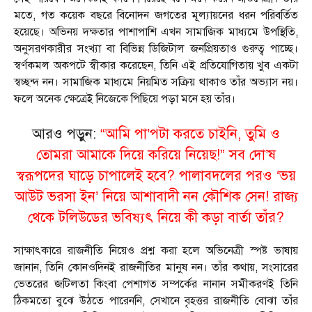
মতে, গত কয়েক বছরে বিনোদন জগতের মূল্যায়নের ধরন পরিবর্তিত
হয়েছে। অভিনয় দক্ষতার পাশাপাশি এখন সামাজিক মাধ্যমে উপস্থিতি,
অনুসরণকারীর সংখ্যা বা বিভিন্ন ডিজিটাল জনপ্রিয়তাও গুরুত্ব পাচ্ছে।
স্বর্ণকমল অকপটে স্বীকার করেছেন, তিনি এই প্রতিযোগিতায় খুব একটা
স্বচ্ছন্দ নন। সামাজিক মাধ্যমে নিয়মিত সক্রিয় থাকাও তাঁর অভ্যাস নয়।
ফলে অনেক ক্ষেত্রেই নিজেকে পিছিয়ে পড়া মনে হয় তাঁর।
আরও পড়ুন:
“আমি পা’পটা করতে চাইনি, তুমি ও
তোমরা আমাকে দিয়ে করিয়ে নিয়েছ!” সব দো’ষ
স্বরূপদের ঘাড়ে চাপালেই হবে? পালাবদলের পরও ‘ভয়
আউট ভরসা ইন’ নিয়ে আশাবাদী নন কৌশিক সেন! রাজ্য
থেকে টলিউডের ভবিষ্যৎ নিয়ে কী কড়া বার্তা তাঁর?
সাক্ষাৎকারে রাজনীতি নিয়েও প্রশ্ন করা হলে অভিনেত্রী স্পষ্ট ভাষায়
জানান, তিনি কোনওদিনই রাজনীতির মানুষ নন। তাঁর কথায়, সংসারের
ভেতরের জটিলতা কিংবা পেশাগত সম্পর্কের নানান সমীকরণই তিনি
ঠিকমতো বুঝে উঠতে পারেননি, সেখানে বৃহত্তর রাজনীতি বোঝা তাঁর