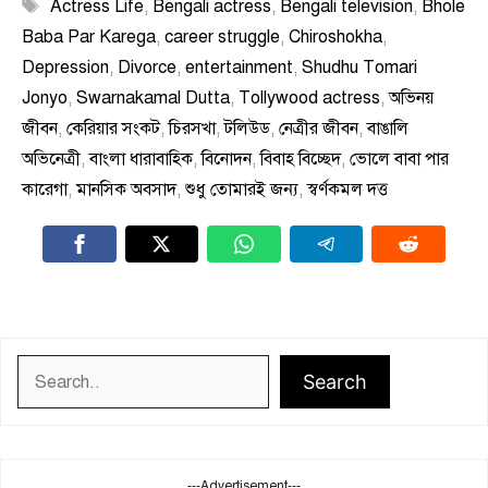
Tags
Actress Life
,
Bengali actress
,
Bengali television
,
Bhole
Baba Par Karega
,
career struggle
,
Chiroshokha
,
Depression
,
Divorce
,
entertainment
,
Shudhu Tomari
Jonyo
,
Swarnakamal Dutta
,
Tollywood actress
,
অভিনয়
জীবন
,
কেরিয়ার সংকট
,
চিরসখা
,
টলিউড
,
নেত্রীর জীবন
,
বাঙালি
অভিনেত্রী
,
বাংলা ধারাবাহিক
,
বিনোদন
,
বিবাহ বিচ্ছেদ
,
ভোলে বাবা পার
কারেগা
,
মানসিক অবসাদ
,
শুধু তোমারই জন্য
,
স্বর্ণকমল দত্ত
Search
Search
---Advertisement---