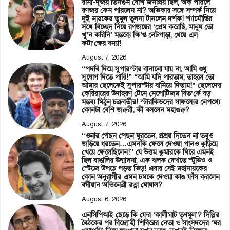
রানী-দূর্জয় তিনগুন বেশি জনপ্রিয় ছিল, অর্ক পারলে
রণজয় কেন পারলেন না? অভিকার সঙ্গে সম্পর্ক নিয়ে
দুই নায়কের তুমুল তুলনা টানলেন দর্শক! শ্যামৌপ্তির
সঙ্গে বিচ্ছেদ নিয়ে রণজয়ের ‘প্রেম করেছি, মানুষ তো
খু’ন করিনি’ মন্তব্যে ক্ষি’প্ত নেটপাড়া, ধেয়ে এল
কটা’ক্ষের বন্যা!
August 7, 2026
“পদবি দিয়ে সুপারস্টার বানানো যায় না, আমি শুধু
সুযোগ দিতে পারি!” “আমি যদি পারতাম, তাহলে তো
আমার ছেলেকেই সুপারস্টার বানিয়ে দিতাম!” ছেলেদের
কেরিয়ারের উদাহরণ টেনে নেপোটিজম বিত’র্কে বড়
মন্তব্য মিঠুন চক্রবর্তীর! স্টারকিডদের সাফল্যের নেপথ্যে
কোনটা বেশি জরুরী, কী বললেন মহাগুরু?
August 7, 2026
“ওনার পেছন পেছন ঘুরতেন, প্রশ্রয় দিতেন না তবুও
জড়িয়ে ধরতেন…এমনকি ফেলে দেওয়া পানও কুড়িয়ে
খেয়ে ফেলেছিলেন!” যে উত্তম কুমারকে ঘিরে এমনই
ছিল বাঙালির উন্মাদনা, এক ঝলক দেখতে স্টুডিও ও
স্টেজে উপচে পড়ত ভিড়! এবার সেই মহানায়কের
কোন অনুরাগীর এমন চমকে দেওয়া কাণ্ড ফাঁস করলেন
বর্ষীয়ান অভিনেত্রী রত্না ঘোষাল?
August 6, 2026
এনসিপিআই ছেড়ে কি ফের ‘কালীঘাট তৃণমূল’? দিল্লির
বৈঠকের পর বিদ্রো’হী শিবিরের নেতা ও সাংসদদের ‘ঘর