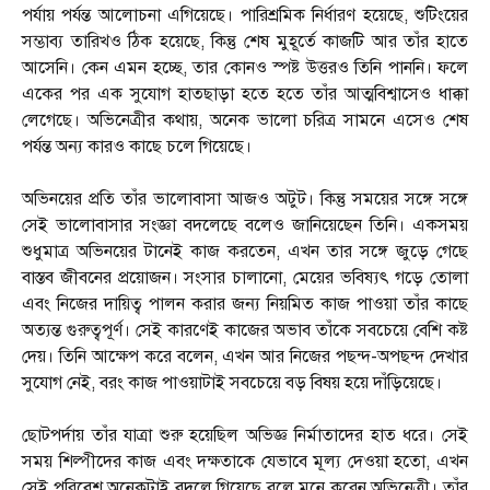
পর্যায় পর্যন্ত আলোচনা এগিয়েছে। পারিশ্রমিক নির্ধারণ হয়েছে, শুটিংয়ের
সম্ভাব্য তারিখও ঠিক হয়েছে, কিন্তু শেষ মুহূর্তে কাজটি আর তাঁর হাতে
আসেনি। কেন এমন হচ্ছে, তার কোনও স্পষ্ট উত্তরও তিনি পাননি। ফলে
একের পর এক সুযোগ হাতছাড়া হতে হতে তাঁর আত্মবিশ্বাসেও ধাক্কা
লেগেছে। অভিনেত্রীর কথায়, অনেক ভালো চরিত্র সামনে এসেও শেষ
পর্যন্ত অন্য কারও কাছে চলে গিয়েছে।
অভিনয়ের প্রতি তাঁর ভালোবাসা আজও অটুট। কিন্তু সময়ের সঙ্গে সঙ্গে
সেই ভালোবাসার সংজ্ঞা বদলেছে বলেও জানিয়েছেন তিনি। একসময়
শুধুমাত্র অভিনয়ের টানেই কাজ করতেন, এখন তার সঙ্গে জুড়ে গেছে
বাস্তব জীবনের প্রয়োজন। সংসার চালানো, মেয়ের ভবিষ্যৎ গড়ে তোলা
এবং নিজের দায়িত্ব পালন করার জন্য নিয়মিত কাজ পাওয়া তাঁর কাছে
অত্যন্ত গুরুত্বপূর্ণ। সেই কারণেই কাজের অভাব তাঁকে সবচেয়ে বেশি কষ্ট
দেয়। তিনি আক্ষেপ করে বলেন, এখন আর নিজের পছন্দ-অপছন্দ দেখার
সুযোগ নেই, বরং কাজ পাওয়াটাই সবচেয়ে বড় বিষয় হয়ে দাঁড়িয়েছে।
ছোটপর্দায় তাঁর যাত্রা শুরু হয়েছিল অভিজ্ঞ নির্মাতাদের হাত ধরে। সেই
সময় শিল্পীদের কাজ এবং দক্ষতাকে যেভাবে মূল্য দেওয়া হতো, এখন
সেই পরিবেশ অনেকটাই বদলে গিয়েছে বলে মনে করেন অভিনেত্রী। তাঁর