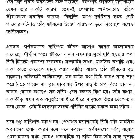
ধরে তিনি গভীর অবসাদের সঙ্গে লড়ছেন। ব্যক্তিগত জীবনের টানাপড়েন
যেমন তার একটি কারণ, তেমনই পেশাগত অনিশ্চয়তাও তাঁকে
ভীষণভাবে প্রভাবিত করেছে। কিছুদিন আগে দুর্ঘ’টনায় হাতে চোট
পাওয়ার ঘটনাও তাঁর জীবনের উদ্বেগ আরও বাড়িয়ে দিয়েছিল বলেও
জানিয়েছেন।
প্রসঙ্গত, স্বর্ণকমলের ব্যক্তিগত জীবন আগেও বহুবার আলোচনায়
এসেছে। দীর্ঘ দাম্পত্য জীবনে নানান সমস্যার মুখোমুখি হওয়ার কথা
তিনি নিজেই প্রকাশ্যে বলেছেন। সম্পর্কের ভাঙন, মানসিক অশান্তি এবং
একা হাতে মেয়েকে মানুষ করার দায়িত্ব আজও তাঁর জীবনের বড়
বাস্তবতা। অভিনেত্রী জানিয়েছেন, সব কষ্টের কথা তিনি কারও সঙ্গে ভাগ
করে নিতে পারেন না। বৃদ্ধ মা-বাবার উপর বাড়তি চাপ দিতে চান না,
আবার মেয়ের কাছেও সব সত্যি খুলে বলতে দ্বিধা হয়। তাঁর কথায়,
একাকীত্ব এমন এক অনুভূতি যা ধীরে ধীরে মানুষকে ভিতর থেকে গ্রাস
করে ফেলে। সেই নিঃসঙ্গতার সঙ্গেই প্রতিদিন লড়াই করতে হচ্ছে তাঁকে।
তবে শুধু ব্যক্তিগত কারণ নয়, পেশাগত হতাশাকেই তিনি তাঁর মানসিক
অবসাদের প্রধান কারণ বলে মনে করছেন। স্বর্ণকমলের দাবি, বহুবার
এমন হয়েছে যখন কোনও ধারাবাহিক বা চরিত্র নিয়ে তাঁর সঙ্গে চূড়ান্ত