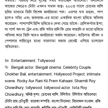
কর্মরত। পরিবার নিয়ে সুখেই সময় কাটাচ্ছেন অভিনেতা। অন্যদিকে
কাজের ক্ষেত্রেও টোটা এখনও সমান ব্যস্ত। ২০০৩ সালে চোখের বালি
ছবির মাধ্যমে তিনি বিশেষ জনপ্রিয়তা পান। এরপর শুভ মহরৎ, গল্প
হলেও সত্যি এবং জানবাজ-এর মতো একাধিক বাংলা ছবিতে অভিনয়
করেছেন। পাশাপাশি হিন্দি ছবিতেও দেখা গেছে তাঁকে। হেলিকপ্টার ইলা,
দ্য গার্ল অন দ্য ট্রেন এবং রকি অউর রানি কি প্রেম কাহানি-র মতো ছবিতে
অভিনয় করে তিনি আরও জনপ্রিয়তা অর্জন করেছেন। ব্যক্তিগত জীবন ও
পেশাদার দায়িত্বের মধ্যে ভারসাম্য বজায় রেখেই এগিয়ে চলেছেন
অভিনেতা।
Categories
Entertainment
,
Tollywood
Tags
Bengali actor
,
Bengali cinema
,
Celebrity Couple
,
Chokher Bali
,
entertainment
,
Hollywood Project
,
intimate
scene
,
Rocky Aur Rani Kii Prem Kahaani
,
Sharmili Roy
Chowdhury
,
tollywood
,
tollywood actor
,
tota Roy
Chowdhury
,
ঘনিষ্ঠ দৃশ্য
,
চোখের বালি
,
টলিউড
,
টলিউড অভিনেতা
,
টোটা রায় চৌধুরী
,
তারকা দম্পতি
,
বাংলা সিনেমা
,
বিনোদন সংবাদ
,
রকি