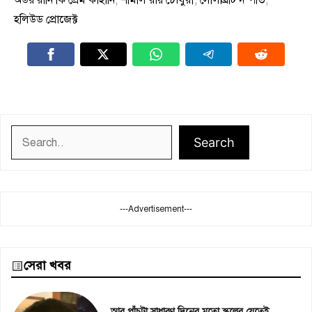
অউর রানি কি প্রেম কাহানি
,
শর্মিলি রায় চৌধুরী
,
সেলিব্রিটি দম্পতি
,
হলিউড প্রোজেক্ট
Search
Search
---Advertisement---
সেরা খবর
আর পাঁচটা সাধারণ দিনের মতো স্কুলের যেতেই