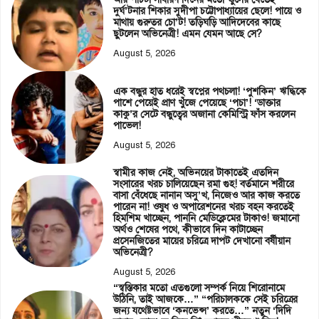
দুর্ঘ’টনার শিকার সুদীপা চট্টোপাধ্যায়ের ছেলে! পায়ে ও
মাথায় গুরুতর চো’ট! তড়িঘড়ি আদিদেবের কাছে
ছুটলেন অভিনেত্রী! এমন যেমন আছে সে?
August 5, 2026
এক বন্ধুর হাত ধরেই স্বপ্নের পথচলা! ‘পুশকিন’ ঋদ্ধিকে
পাশে পেয়েই প্রাণ খুঁজে পেয়েছে ‘পচা’! ‘ডাক্তার
কাকু’র সেটে বন্ধুত্বের অজানা কেমিস্ট্রি ফাঁস করলেন
পাভেল!
August 5, 2026
স্বামীর কাজ নেই, অভিনয়ের টাকাতেই এতদিন
সংসারের খরচ চালিয়েছেন রমা গুহ! বর্তমানে শরীরে
বাসা বেঁধেছে নানান অসু’খ, নিজেও আর কাজ করতে
পারেন না! ওষুধ ও অপারেশনের খরচ বহন করতেই
হিমশিম খাচ্ছেন, পাননি মেডিক্লেমের টাকাও! জমানো
অর্থও শেষের পথে, কীভাবে দিন কাটাচ্ছেন
প্রসেনজিতের মায়ের চরিত্রে দাপট দেখানো বর্ষীয়ান
অভিনেত্রী?
August 5, 2026
“স্বস্তিকার মতো এতগুলো সম্পর্ক নিয়ে শিরোনামে
উঠিনি, তাই আজকে…” “পরিচালককে সেই চরিত্রের
জন্য যথেষ্টভাবে ‘কনভেন্স’ করতে…” নতুন ‘দিদি