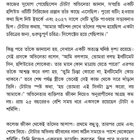
কাজের সুযোগ পেয়েছিলেন টোটা! অভিনেতা জানান, সম্প্রতি একটি
হলিউড ওটিটি সিরিজের প্রস্তাব তাঁর কাছে এসেছিল। পুরো শুটিং হওয়ার
কথা ছিল নিউ ইয়র্কে এবং ২০২৭ সালে সেটি মুক্তি পাওয়ার সম্ভাবনাও
ছিল। টোটার কথায়, “আমার অডিশন দেখে তাঁদের পছন্দ হয়েছিল একটা
চরিত্রের জন্য, গুরুত্বপূ্র্ণ চরিত্র। সিলেক্টেড হয়ে গেছিলাম।”
কিন্তু পরে তাঁকে জানানো হয়, সেখানে একটি অত্যন্ত ঘনিষ্ঠ দৃশ্য রয়েছে।
সেই প্রসঙ্গে অভিনেতা বলেন, “আমি বললাম, তোমরা বলছ ইনটিমেট
সিন, হলিউডের লোকেরা। তার মানে কোন মাত্রায় যেতে পারে!” এরপর
তাঁকে আশ্বস্ত করে বলা হয়, “তুমি চিন্তা কোরো না, ইনটিমেসি কোচ
থাকবে।” তবে শেষ পর্যন্ত স্ত্রীকে ভেবেই সেই কাজ থেকে সরে দাঁড়ান
তিনি। টোটার স্পষ্ট কথা, “হয় তোমরা এই সিনটা ড্রপ করো, নয়
আমাকে।” অভিনেতার ব্যক্তিগত জীবন নিয়েও অনুরাগীদের আগ্রহ কম
নয়। প্রায় ২৫ বছরেরও বেশি সময় ধরে একসঙ্গে রয়েছেন টোটা ও
শর্মিলি।
কলেজ জীবন থেকেই তাঁদের আলাপ। প্রথমে বন্ধুত্ব, তারপর প্রেম এবং
শেষে বিয়ে। টোটার অভিনয় জীবনের নানা কঠিন সময়েও পাশে থেকেছেন
শর্মিলি। তিনি নিজেও একসময় মডেলিং করতেন, কিন্তু পরে সংসার ও