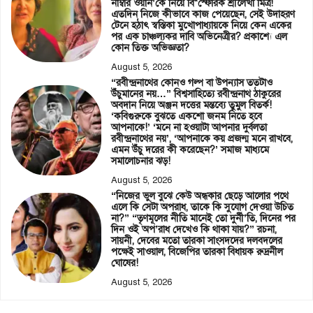
নাম্বার ওয়ান’কে নিয়ে বি*স্ফোরক শ্রীলেখা মিত্র!
এতদিন নিজে কীভাবে কাজ পেয়েছেন, সেই উদাহরণ
টেনে হঠাৎ স্বস্তিকা মুখোপাধ্যায়কে নিয়ে কেন একের
পর এক চাঞ্চল্যকর দাবি অভিনেত্রীর? প্রকাশ্যে এল
কোন তিক্ত অভিজ্ঞতা?
August 5, 2026
“রবীন্দ্রনাথের কোনও গল্প বা উপন্যাস ততটাও
উঁচুমানের নয়…” বিশ্বসাহিত্যে রবীন্দ্রনাথ ঠাকুরের
অবদান নিয়ে অঞ্জন দত্তের মন্তব্যে তুমুল বিতর্ক!
‘কবিগুরুকে বুঝতে একশো জনম নিতে হবে
আপনাকে!’ ‘মনে না হওয়াটা আপনার দুর্বলতা
রবীন্দ্রনাথের নয়’, ‘আপনাকে কয় প্রজন্ম মনে রাখবে,
এমন উঁচু দরের কী করেছেন?’ সমাজ মাধ্যমে
সমালোচনার ঝড়!
August 5, 2026
“নিজের ভুল বুঝে কেউ অন্ধকার ছেড়ে আলোর পথে
এলে কি সেটা অপরাধ, তাকে কি সুযোগ দেওয়া উচিত
না?” “তৃণমূলের নীতি মানেই তো দুর্নী’তি, দিনের পর
দিন ওই অপ’রাধ দেখেও কি থাকা যায়?” রচনা,
সায়নী, দেবের মতো তারকা সাংসদদের দলবদলের
পক্ষেই সাওয়াল, বিজেপির তারকা বিধায়ক রুদ্রনীল
ঘোষের!
August 5, 2026