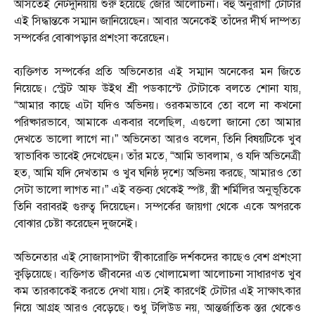
আসতেই নেটদুনিয়ায় শুরু হয়েছে জোর আলোচনা। বহু অনুরাগী টোটার
এই সিদ্ধান্তকে সম্মান জানিয়েছেন। আবার অনেকেই তাঁদের দীর্ঘ দাম্পত্য
সম্পর্কের বোঝাপড়ার প্রশংসা করেছেন।
ব্যক্তিগত সম্পর্কের প্রতি অভিনেতার এই সম্মান অনেকের মন জিতে
নিয়েছে। স্ট্রেট আফ উইথ শ্রী পডকাস্টে টোটাকে বলতে শোনা যায়,
“আমার কাছে এটা যদিও অভিনয়। ওরকমভাবে তো বলে না কখনো
পরিষ্কারভাবে, আমাকে একবার বলেছিল, এগুলো জানো তো আমার
দেখতে ভালো লাগে না।” অভিনেতা আরও বলেন, তিনি বিষয়টিকে খুব
স্বাভাবিক ভাবেই দেখেছেন। তাঁর মতে, “আমি ভাবলাম, ও যদি অভিনেত্রী
হত, আমি যদি দেখতাম ও খুব ঘনিষ্ঠ দৃশ্যে অভিনয় করছে, আমারও তো
সেটা ভালো লাগত না।” এই বক্তব্য থেকেই স্পষ্ট, স্ত্রী শর্মিলির অনুভূতিকে
তিনি বরাবরই গুরুত্ব দিয়েছেন। সম্পর্কের জায়গা থেকে একে অপরকে
বোঝার চেষ্টা করেছেন দুজনেই।
অভিনেতার এই সোজাসাপটা স্বীকারোক্তি দর্শকদের কাছেও বেশ প্রশংসা
কুড়িয়েছে। ব্যক্তিগত জীবনের এত খোলামেলা আলোচনা সাধারণত খুব
কম তারকাকেই করতে দেখা যায়। সেই কারণেই টোটার এই সাক্ষাৎকার
নিয়ে আগ্রহ আরও বেড়েছে। শুধু টলিউড নয়, আন্তর্জাতিক স্তর থেকেও