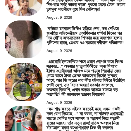
‘লেজ নেড়ে ঘুরতে কেমন লাগছে?’, ‘এখন নাম নিলে
দিন-রাত সবই ভালো কাটে’ পুরনো মন্তব্য টেনে ‘ভালো
তৃণমূল’ সায়নীকে ধুয়ে দিল নেটপাড়া!
August 9, 2026
‘কাউকে জানালে ভিডিও ছড়িয়ে দেব’, ভয় দেখিয়ে
জনপ্রিয় অভিনেত্রীকে একাধিকবার ধ*র্ষণ! দিনের পর
দিন যৌ*ন অ’ত্যাচারের শি’কার হয়ে অবশেষে হলেন
পুলিশের দ্বারস্থ, গ্রেপ্তার ৭৩ বছরের বর্ষীয়ান পরিচালক!
August 9, 2026
“প্রাইমারি ইনভেস্টিগেশনে প্রমাণ লোপাট করে বিগত
সরকার…” অভয়ার মৃ’ত্যুবার্ষিকীতে ‘অন্য দিশা’র
ইঙ্গিত রুদ্রনীলের! আজও মনে পড়লে শিরদাঁড়া বেয়ে
নেমে আসে ঠান্ডা স্রোত! আজকের দিনেই দু’বছর
আগে, আর জি করের নার’কীয় ঘটনায় শিউরে উঠেছিল
গোটা দেশ, তার বিচার অধরা! সরকার বদলেছে,
ক্ষমতায় বিজেপি, এবার তদন্তে আসতে চলেছে বড়
অগ্রগতি? কী জানালেন তারকা বিধায়ক?
August 9, 2026
“মন শান্ত করতে এইসব করতেই হবে, এমন একটা
দলে যোগ দিয়েছে…” না ঘরকা, না ঘাটকা! প্রধানমন্ত্রী
নরেন্দ্র মোদির সঙ্গে সাক্ষাৎ ও পরামর্শ নিয়ে শতাব্দী
রায়ের মন্তব্যে, তাঁর নতুন রাজনৈতিক অবস্থান নিয়ে
চাঁচাছোলা ময়না বন্দোপাধ্যায়! ঠিক কী বললেন