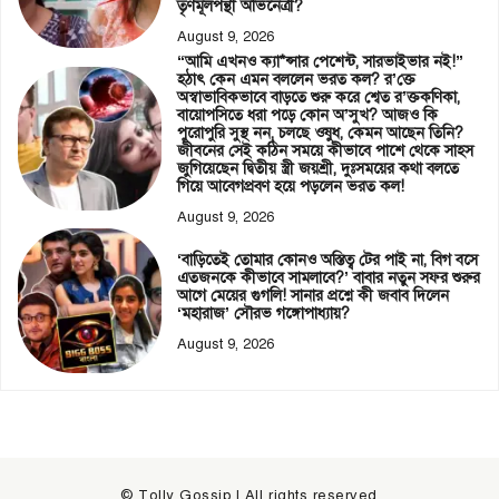
তৃণমূলপন্থী অভিনেত্রী?
August 9, 2026
“আমি এখনও ক্যা*ন্সার পেশেন্ট, সারভাইভার নই!”
হঠাৎ কেন এমন বললেন ভরত কল? র’ক্তে
অস্বাভাবিকভাবে বাড়তে শুরু করে শ্বেত র’ক্তকণিকা,
বায়োপসিতে ধরা পড়ে কোন অ’সুখ? আজও কি
পুরোপুরি সুস্থ নন, চলছে ওষুধ, কেমন আছেন তিনি?
জীবনের সেই কঠিন সময়ে কীভাবে পাশে থেকে সাহস
জুগিয়েছেন দ্বিতীয় স্ত্রী জয়শ্রী, দুঃসময়ের কথা বলতে
গিয়ে আবেগপ্রবণ হয়ে পড়লেন ভরত কল!
August 9, 2026
‘বাড়িতেই তোমার কোনও অস্তিত্ব টের পাই না, বিগ বসে
এতজনকে কীভাবে সামলাবে?’ বাবার নতুন সফর শুরুর
আগে মেয়ের গুগলি! সানার প্রশ্নে কী জবাব দিলেন
‘মহারাজ’ সৌরভ গঙ্গোপাধ্যায়?
August 9, 2026
© Tolly Gossip | All rights reserved