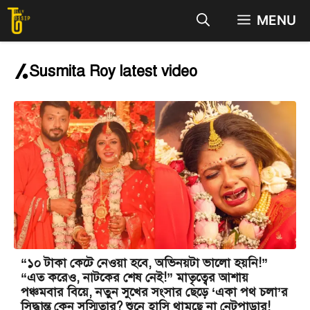
Skip
MENU
to
content
Susmita Roy latest video
“১০ টাকা কেটে নেওয়া হবে, অভিনয়টা ভালো হয়নি!”
“এত করেও, নাটকের শেষ নেই!” মাতৃত্বের আশায়
পঞ্চমবার বিয়ে, নতুন সুখের সংসার ছেড়ে ‘একা পথ চলা’র
সিদ্ধান্ত কেন সুস্মিতার? শুনে হাসি থামছে না নেটপাড়ার!