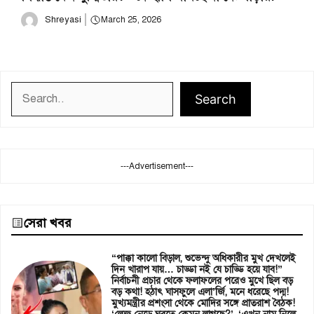
Shreyasi
March 25, 2026
Search
Search
---Advertisement---
সেরা খবর
“পাক্কা কালো বিড়াল, শুভেন্দু অধিকারীর মুখ দেখলেই
দিন খারাপ যায়… চাড্ডা নই যে চাড্ডি হয়ে যাব!”
নির্বাচনী প্রচার থেকে ফলাফলের পরেও মুখে ছিল বড়
বড় কথা! হঠাৎ ঘাসফুলে এলা’র্জি, মনে ধরেছে পদ্ম!
মুখ্যমন্ত্রীর প্রশংসা থেকে মোদির সঙ্গে প্রাতরাশ বৈঠক!