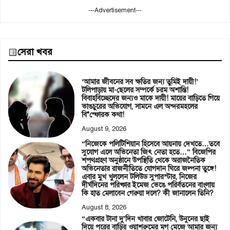
---Advertisement---
সেরা খবর
‘আমার জীবনের সব ক্ষতির জন্য তুমিই দায়ী!’
টলিপাড়ায় মা-ছেলের সম্পর্কে চরম অশান্তি!
বিবাহবিচ্ছেদের জন্যও মাকে দায়ী! মায়ের বাড়িতে গিয়ে
ভাঙচুরের অভিযোগ, সামনে এল অন্দরমহলের
বি*স্ফোরক কথা!
August 9, 2026
“নিজেকে পলিটিশিয়ান হিসেবে আয়নায় দেখতে…তবে
সুযোগ এলে অভিনেতা জিৎ নেতা হতে…” বিজেপির
শপথগ্রহণ অনুষ্ঠানে উপস্থিতি থেকে অরাজনৈতিক
অভিনেতার রাজনীতিতে যোগদান ঘিরে জল্পনা তুঙ্গে!
এবার মুখ খুললেন টলিউড সুপারস্টার, নিজের
দীর্ঘদিনের পরিষ্কার ইমেজ ভেঙে পরির্বতনের বাংলায়
কি হাত মেলাবেন গেরুয়া দলে? কী জানালেন তিনি?
August 8, 2026
“একবার টানা দু’দিন খাবার জোটেনি, উনুনের ছাই
দিয়ে পরের বাড়ির ওয়াশরুমের মগ মেজে আমার জন্য