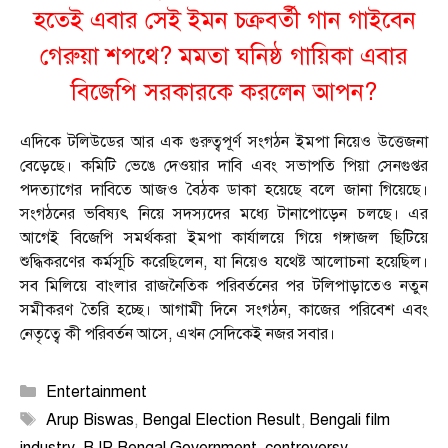
হতেই এবার সেই ইমন চক্রবর্তী গান গাইবেন
গেরুয়া শপথে? মমতা ঘনিষ্ঠ গায়িকা এবার
বিজেপি সরকারকে করলেন আপন?
এদিকে টলিউডের আর এক গুরুত্বপূর্ণ সংগঠন ইমপা নিয়েও উত্তেজনা
বেড়েছে। কমিটি ভেঙে দেওয়ার দাবি এবং সভাপতি পিয়া সেনগুপ্তর
পদত্যাগের দাবিতে আজও বৈঠক ডাকা হয়েছে বলে জানা গিয়েছে।
সংগঠনের ভবিষ্যৎ নিয়ে সদস্যদের মধ্যে টানাপোড়েন চলছে। এর
আগেই বিজেপি সমর্থকরা ইমপা কার্যালয়ে গিয়ে গঙ্গাজল ছিটিয়ে
শুদ্ধিকরণের কর্মসূচি করেছিলেন, যা নিয়েও যথেষ্ট আলোচনা হয়েছিল।
সব মিলিয়ে বাংলার রাজনৈতিক পরিবর্তনের পর টলিপাড়াতেও নতুন
সমীকরণ তৈরি হচ্ছে। আগামী দিনে সংগঠন, কাজের পরিবেশ এবং
নেতৃত্বে কী পরিবর্তন আসে, এখন সেদিকেই নজর সবার।
Categories
Entertainment
Tags
Arup Biswas
,
Bengal Election Result
,
Bengali film