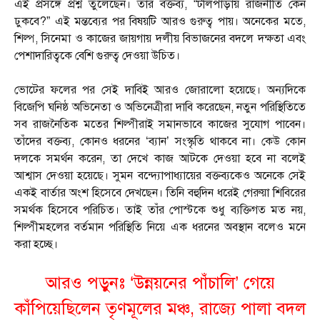
এই প্রসঙ্গে প্রশ্ন তুলেছেন। তাঁর বক্তব্য, “টলিপাড়ায় রাজনীতি কেন
ঢুকবে?” এই মন্তব্যের পর বিষয়টি আরও গুরুত্ব পায়। অনেকের মতে,
শিল্প, সিনেমা ও কাজের জায়গায় দলীয় বিভাজনের বদলে দক্ষতা এবং
পেশাদারিত্বকে বেশি গুরুত্ব দেওয়া উচিত।
ভোটের ফলের পর সেই দাবিই আরও জোরালো হয়েছে। অন্যদিকে
বিজেপি ঘনিষ্ঠ অভিনেতা ও অভিনেত্রীরা দাবি করেছেন, নতুন পরিস্থিতিতে
সব রাজনৈতিক মতের শিল্পীরাই সমানভাবে কাজের সুযোগ পাবেন।
তাঁদের বক্তব্য, কোনও ধরনের ‘ব্যান’ সংস্কৃতি থাকবে না। কেউ কোন
দলকে সমর্থন করেন, তা দেখে কাজ আটকে দেওয়া হবে না বলেই
আশ্বাস দেওয়া হয়েছে। সুমন বন্দ্যোপাধ্যায়ের বক্তব্যকেও অনেকে সেই
একই বার্তার অংশ হিসেবে দেখছেন। তিনি বহুদিন ধরেই গেরুয়া শিবিরের
সমর্থক হিসেবে পরিচিত। তাই তাঁর পোস্টকে শুধু ব্যক্তিগত মত নয়,
শিল্পীমহলের বর্তমান পরিস্থিতি নিয়ে এক ধরনের অবস্থান বলেও মনে
করা হচ্ছে।
আরও পড়ুনঃ ‘উন্নয়নের পাঁচালি’ গেয়ে
কাঁপিয়েছিলেন তৃণমূলের মঞ্চ, রাজ্যে পালা বদল