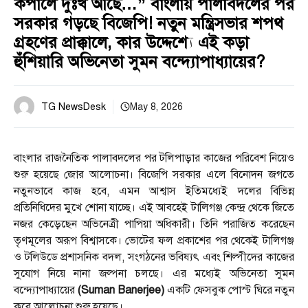
কপালে দুঃখ আছে…” বাংলায় পালাবদলের পর
সরকার গড়ছে বিজেপি! নতুন মন্ত্রিসভার শপথ
গ্রহণের প্রাক্কালে, কার উদ্দেশ্যে এই কড়া
হুঁশিয়ারি অভিনেতা সুমন বন্দ্যোপাধ্যায়ের?
TG NewsDesk
May 8, 2026
বাংলার রাজনৈতিক পালাবদলের পর টলিপাড়ার কাজের পরিবেশ নিয়েও
শুরু হয়েছে জোর আলোচনা। বিজেপি সরকার এলে বিনোদন জগতে
নতুনভাবে কাজ হবে, এমন আশ্বাস ইতিমধ্যেই দলের বিভিন্ন
প্রতিনিধিদের মুখে শোনা যাচ্ছে। এই আবহেই টালিগঞ্জ কেন্দ্র থেকে জিতে
নজর কেড়েছেন অভিনেত্রী পাপিয়া অধিকারী। তিনি পরাজিত করেছেন
তৃণমূলের অরূপ বিশ্বাসকে। ভোটের ফল প্রকাশের পর থেকেই টালিগঞ্জ
ও টলিউডে প্রশাসনিক বদল, সংগঠনের ভবিষ্যৎ এবং শিল্পীদের কাজের
সুযোগ নিয়ে নানা জল্পনা চলছে। এর মধ্যেই অভিনেতা সুমন
বন্দ্যোপাধ্যায়ের
(Suman Banerjee)
একটি ফেসবুক পোস্ট ঘিরে নতুন
করে আলোচনা শুরু হয়েছে।