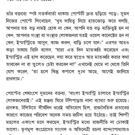
তাঁর বক্তব্যে স্পষ্ট সতর্কবার্তা থাকায় পোস্টটি দ্রুত ছড়িয়ে পড়ে। সুমন
নিজের পোস্টে লিখেছেন, “খুব দায়িত্ব নিয়ে হাতজোড় করে বলছি,
আপনার যত বড় নামই হোক না কেন, আপনি যত বড় ব্যক্তিত্বই হন না
কেন, আপনার সংস্থা বা সংস্থার লোকজনরা যতই ওয়েল কানেক্টেড হন না
কেন, ইন্ডাস্ট্রিতে আসুন, কাজ করুন, বাড়ি চলে যান।” এরপর আরও
কড়া ভাষায় তিনি বলেন, “যারা এত দিন মাতব্বরি করেছেন এবং
ইন্ডাস্ট্রির এই হাল করেছেন, দয়া করে স্বপ্নেও আর মাতব্বরি করার কথা
ভাববেন না বা ভুলেও চেষ্টা করবেন না!” এখানেই থেমে না থেকে তিনি
যোগ করেন, “তা হলে কিন্তু কপালে দুঃখ আছে, আগেই জানিয়ে
রাখলাম।”
পোস্টের শেষাংশে সুমনের বক্তব্য, “বাংলা ইন্ডাস্ট্রি চালাবে ইন্ডাস্ট্রির
লোকজনেরাই।” এই মন্তব্য ঘিরে টলিপাড়ায় নানা ব্যাখ্যা শুরু হয়েছে।
প্রসঙ্গত, টলিউডে দীর্ঘদিন ধরেই অভিযোগ ছিল, রাজনৈতিক প্রভাবের
কারণে কাজের পরিবেশ অনেক সময় জটিল হয়ে উঠেছে। তাই শিল্পী
মহলের একাংশ মনে করছেন, ইন্ডাস্ট্রির মধ্যে রাজনীতি না ঢোকাই
ভালো। তৃণমূল কংগ্রেসের সাংসদ ও অভিনেত্রী রচনা বন্দ্যোপাধ্যায়ও