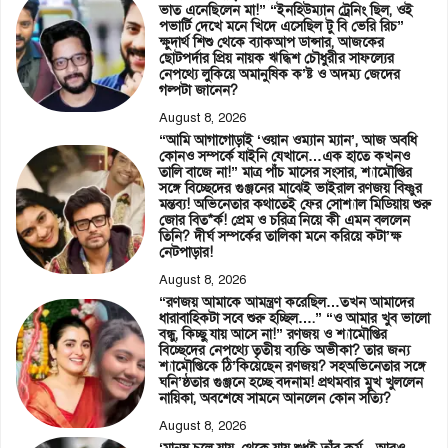
ভাত এনেছিলেন মা!” “ইনহিউম্যান ট্রেনিং ছিল, ওই
পভার্টি দেখে মনে খিদে এসেছিল টু বি ভেরি রিচ”
ক্ষুদার্থ শিশু থেকে ব্যাকআপ ডান্সার, আজকের
ছোটপর্দার প্রিয় নায়ক ঋদ্ধিশ চৌধুরীর সাফল্যের
নেপথ্যে লুকিয়ে অমানুষিক ক’ষ্ট ও অদম্য জেদের
গল্পটা জানেন?
August 8, 2026
“আমি আগাগোড়াই ‘ওয়ান ওম্যান ম্যান’, আজ অবধি
কোনও সম্পর্কে যাইনি যেখানে…এক হাতে কখনও
তালি বাজে না!” মাত্র পাঁচ মাসের সংসার, শ্যামৌপ্তির
সঙ্গে বিচ্ছেদের গুঞ্জনের মাঝেই ভাইরাল রণজয় বিষ্ণুর
মন্তব্য! অভিনেতার কথাতেই ফের সোশ্যাল মিডিয়ায় শুরু
জোর বিত*র্ক! প্রেম ও চরিত্র নিয়ে কী এমন বললেন
তিনি? দীর্ঘ সম্পর্কের তালিকা মনে করিয়ে কটা’ক্ষ
নেটপাড়ার!
August 8, 2026
“রণজয় আমাকে আমন্ত্রণ করেছিল…তখন আমাদের
ধারাবাহিকটা সবে শুরু হচ্ছিল….” “ও আমার খুব ভালো
বন্ধু, কিচ্ছু যায় আসে না!” রণজয় ও শ্যামৌপ্তির
বিচ্ছেদের নেপথ্যে তৃতীয় ব্যক্তি অভীকা? তার জন্য
শ্যামৌপ্তিকে ঠি’কিয়েছেন রণজয়? সহঅভিনেতার সঙ্গে
ঘনি’ষ্ঠতার গুঞ্জনে হচ্ছে বদনাম! প্রথমবার মুখ খুললেন
নায়িকা, অবশেষে সামনে আনলেন কোন সত্যি?
August 8, 2026