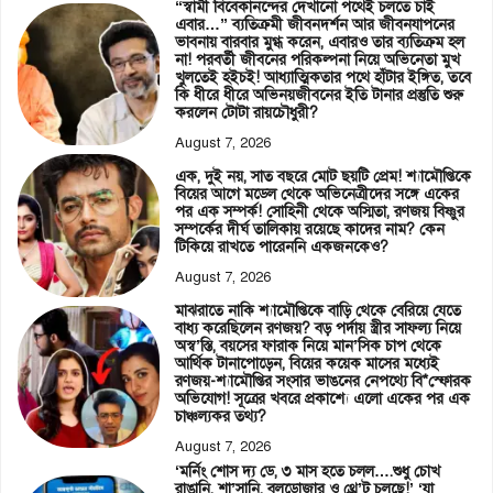
“স্বামী বিবেকানন্দের দেখানো পথেই চলতে চাই
এবার…” ব্যতিক্রমী জীবনদর্শন আর জীবনযাপনের
ভাবনায় বারবার মুগ্ধ করেন, এবারও তার ব্যতিক্রম হল
না! পরবর্তী জীবনের পরিকল্পনা নিয়ে অভিনেতা মুখ
খুলতেই হইচই! আধ্যাত্মিকতার পথে হাঁটার ইঙ্গিত, তবে
কি ধীরে ধীরে অভিনয়জীবনের ইতি টানার প্রস্তুতি শুরু
করলেন টোটা রায়চৌধুরী?
August 7, 2026
এক, দুই নয়, সাত বছরে মোট ছয়টি প্রেম! শ্যামৌপ্তিকে
বিয়ের আগে মডেল থেকে অভিনেত্রীদের সঙ্গে একের
পর এক সম্পর্ক! সোহিনী থেকে অস্মিতা, রণজয় বিষ্ণুর
সম্পর্কের দীর্ঘ তালিকায় রয়েছে কাদের নাম? কেন
টিকিয়ে রাখতে পারেননি একজনকেও?
August 7, 2026
মাঝরাতে নাকি শ্যামৌপ্তিকে বাড়ি থেকে বেরিয়ে যেতে
বাধ্য করেছিলেন রণজয়? বড় পর্দায় স্ত্রীর সাফল্য নিয়ে
অস্ব’স্তি, বয়সের ফারাক নিয়ে মান’সিক চাপ থেকে
আর্থিক টানাপোড়েন, বিয়ের কয়েক মাসের মধ্যেই
রণজয়-শ্যামৌপ্তির সংসার ভাঙনের নেপথ্যে বি*স্ফোরক
অভিযোগ! সূত্রের খবরে প্রকাশ্যে এলো একের পর এক
চাঞ্চল্যকর তথ্য?
August 7, 2026
‘মর্নিং শোস দ্য ডে, ৩ মাস হতে চলল….শুধু চোখ
রাঙানি, শা’সানি, বুলডোজার ও থ্রে’ট চলছে!’ ‘যা