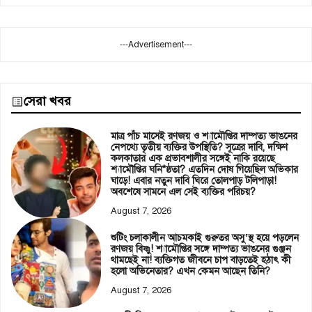
---Advertisement---
সেরা খবর
মাত্র পাঁচ মাসেই রণজয় ও শ্যামৌপ্তির দাম্পত্য ভাঙনের
নেপথ্যে তৃতীয় ব্যক্তির উপস্থিতি? সূত্রের দাবি, দক্ষিণ
কলকাতার এক প্রভাবশালীর সঙ্গেই নাকি রয়েছে
শ্যামৌপ্তির ঘনি*ষ্ঠতা? এতদিন দোষ গিয়েছিল অভিকার
ঘাড়ে! এবার নতুন দাবি ঘিরে তোলপাড় টলিপাড়া!
অবশেষে সামনে এল সেই ব্যক্তির পরিচয়?
August 7, 2026
শুটিং চলাকালীন আচমকাই গুরুতর অসু’স্থ হয়ে পড়লেন
রণজয় বিষ্ণু! শ্যামৌপ্তির সঙ্গে দাম্পত্য ভাঙনের গুঞ্জন
থামছেই না! ব্যক্তিগত জীবনে চাপ বাড়তেই হঠাৎ কী
হলো অভিনেতার? এখন কেমন আছেন তিনি?
August 7, 2026