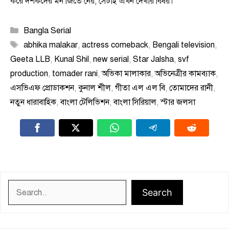
করে দর্শকদের মন জিতে নেয়, সেটাই এখন দেখার বিষয়।
Categories
Bangla Serial
Tags
abhika malakar
,
actress comeback
,
Bengali television
,
Geeta LLB
,
Kunal Shil
,
new serial
,
Star Jalsha
,
svf
production
,
tomader rani
,
অভিকা মালাকার
,
অভিনেত্রীর কামব্যাক
,
এসভিএফ প্রোডাকশন
,
কুনাল শীল
,
গীতা এল এল বি
,
তোমাদের রানী
,
নতুন ধারাবাহিক
,
বাংলা টেলিভিশন
,
বাংলা সিরিয়াল
,
স্টার জলসা
Search
Search