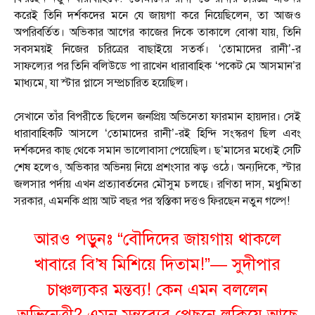
করেই তিনি দর্শকদের মনে যে জায়গা করে নিয়েছিলেন, তা আজও
অপরিবর্তিত। অভিকার আগের কাজের দিকে তাকালে বোঝা যায়, তিনি
সবসময়ই নিজের চরিত্রের বাছাইয়ে সতর্ক। ‘তোমাদের রানী’-র
সাফল্যের পর তিনি বলিউডে পা রাখেন ধারাবাহিক ‘পকেট মে আসমান’র
মাধ্যমে, যা স্টার প্লাসে সম্প্রচারিত হয়েছিল।
সেখানে তাঁর বিপরীতে ছিলেন জনপ্রিয় অভিনেতা ফারমান হায়দার। সেই
ধারাবাহিকটি আসলে ‘তোমাদের রানী’-রই হিন্দি সংস্করণ ছিল এবং
দর্শকদের কাছ থেকে সমান ভালোবাসা পেয়েছিল। ছ’মাসের মধ্যেই সেটি
শেষ হলেও, অভিকার অভিনয় নিয়ে প্রশংসার ঝড় ওঠে। অন্যদিকে, স্টার
জলসার পর্দায় এখন প্রত্যাবর্তনের মৌসুম চলছে। রণিতা দাস, মধুমিতা
সরকার, এমনকি প্রায় আট বছর পর স্বস্তিকা দত্তও ফিরছেন নতুন গল্পে!
আরও পড়ুনঃ
“বৌদিদের জায়গায় থাকলে
খাবারে বি’ষ মিশিয়ে দিতাম!”— সুদীপার
চাঞ্চল্যকর মন্তব্য! কেন এমন বললেন