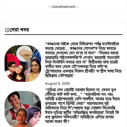
---Advertisement---
সেরা খবর
“কাঞ্চনের সাইজ থেকে ডিউরেশন পর্যন্ত ফ্যান্টাসাইজ
করছে মেয়েরা… কাঞ্চনের গোপনা*ঙ্গ নিয়ে ভাবতে
ভাবতে দেখবেন যেন মা’রা না যান!” “নিজের বরকে
তাড়াতাড়ি গাইনোকলজিস্ট দেখান, তাহলেই অন্যেরটা
নিয়ে টানাটানি করতে হবে না” দ্বিতীয়বার বাবা হতেই
স্বামীর বয়স থেকে যৌ*নক্ষমতা নিয়ে কটা’ক্ষ,
ট্রো’লারদের একহাত নিলেন শ্রীময়ী! অ’শ্লীল ভাষা নিয়ে
ছিছিক্কার নেটপাড়ায়!
August 9, 2026
“সুচিত্রা সেন মোটেই নরমাল ছিলেন না, কেমন মুখ
বেঁকিয়ে কাট কাট কথা…” “মহানায়িকা নন, বরং
সাবিত্রী চট্টোপাধ্যায়ই বেশি সাবলীল, আমার মতে উত্তম
কুমারের পাশে তিনিই সেরা!” মহানায়কের দুই
নায়িকাকে নিয়ে বি*স্ফোরক রত্না ঘোষাল! কিংবদন্তি
উত্তম-সুচিত্রা জুটির ‘অতিরঞ্জিত জনপ্রিয়তা’ নিয়েই কি
প্রশ্ন তুললেন অভিনেত্রী? সাবিত্রীকে এগিয়ে রাখার
আসল কারণ কী?