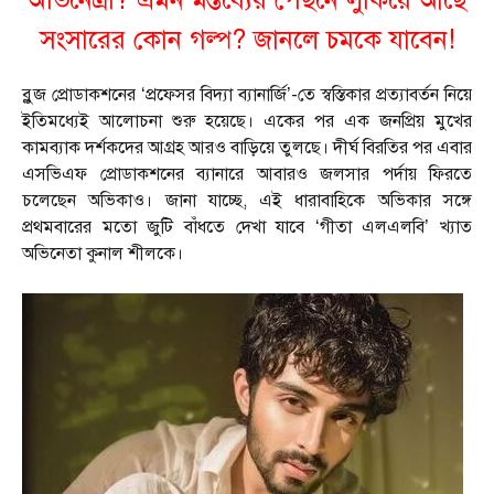
অভিনেত্রী? এমন মন্তব্যের পেছনে লুকিয়ে আছে
সংসারের কোন গল্প? জানলে চমকে যাবেন!
ব্লুজ প্রোডাকশনের ‘প্রফেসর বিদ্যা ব্যানার্জি’-তে স্বস্তিকার প্রত্যাবর্তন নিয়ে
ইতিমধ্যেই আলোচনা শুরু হয়েছে। একের পর এক জনপ্রিয় মুখের
কামব্যাক দর্শকদের আগ্রহ আরও বাড়িয়ে তুলছে। দীর্ঘ বিরতির পর এবার
এসভিএফ প্রোডাকশনের ব্যানারে আবারও জলসার পর্দায় ফিরতে
চলেছেন অভিকাও। জানা যাচ্ছে, এই ধারাবাহিকে অভিকার সঙ্গে
প্রথমবারের মতো জুটি বাঁধতে দেখা যাবে ‘গীতা এলএলবি’ খ্যাত
অভিনেতা কুনাল শীলকে।