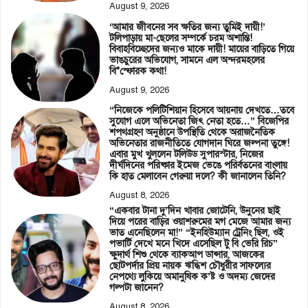
August 9, 2026
‘আমার জীবনের সব ক্ষতির জন্য তুমিই দায়ী!’
টলিপাড়ায় মা-ছেলের সম্পর্কে চরম অশান্তি!
বিবাহবিচ্ছেদের জন্যও মাকে দায়ী! মায়ের বাড়িতে গিয়ে
ভাঙচুরের অভিযোগ, সামনে এল অন্দরমহলের
বি*স্ফোরক কথা!
August 9, 2026
“নিজেকে পলিটিশিয়ান হিসেবে আয়নায় দেখতে…তবে
সুযোগ এলে অভিনেতা জিৎ নেতা হতে…” বিজেপির
শপথগ্রহণ অনুষ্ঠানে উপস্থিতি থেকে অরাজনৈতিক
অভিনেতার রাজনীতিতে যোগদান ঘিরে জল্পনা তুঙ্গে!
এবার মুখ খুললেন টলিউড সুপারস্টার, নিজের
দীর্ঘদিনের পরিষ্কার ইমেজ ভেঙে পরির্বতনের বাংলায়
কি হাত মেলাবেন গেরুয়া দলে? কী জানালেন তিনি?
August 8, 2026
“একবার টানা দু’দিন খাবার জোটেনি, উনুনের ছাই
দিয়ে পরের বাড়ির ওয়াশরুমের মগ মেজে আমার জন্য
ভাত এনেছিলেন মা!” “ইনহিউম্যান ট্রেনিং ছিল, ওই
পভার্টি দেখে মনে খিদে এসেছিল টু বি ভেরি রিচ”
ক্ষুদার্থ শিশু থেকে ব্যাকআপ ডান্সার, আজকের
ছোটপর্দার প্রিয় নায়ক ঋদ্ধিশ চৌধুরীর সাফল্যের
নেপথ্যে লুকিয়ে অমানুষিক ক’ষ্ট ও অদম্য জেদের
গল্পটা জানেন?
August 8, 2026