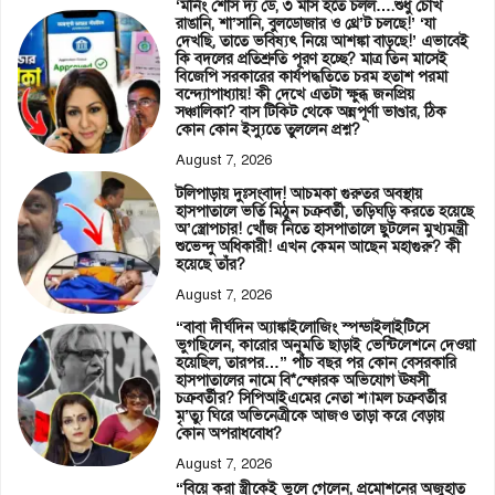
‘মর্নিং শোস দ্য ডে, ৩ মাস হতে চলল….শুধু চোখ
রাঙানি, শা’সানি, বুলডোজার ও থ্রে’ট চলছে!’ ‘যা
দেখছি, তাতে ভবিষ্যৎ নিয়ে আশঙ্কা বাড়ছে!’ এভাবেই
কি বদলের প্রতিশ্রুতি পূরণ হচ্ছে? মাত্র তিন মাসেই
বিজেপি সরকারের কার্যপদ্ধতিতে চরম হতাশ পরমা
বন্দ্যোপাধ্যায়! কী দেখে এতটা ক্ষুব্ধ জনপ্রিয়
সঞ্চালিকা? বাস টিকিট থেকে অন্নপূর্ণা ভাণ্ডার, ঠিক
কোন কোন ইস্যুতে তুললেন প্রশ্ন?
August 7, 2026
টলিপাড়ায় দুঃসংবাদ! আচমকা গুরুতর অবস্থায়
হাসপাতালে ভর্তি মিঠুন চক্রবর্তী, তড়িঘড়ি করতে হয়েছে
অ’স্ত্রোপচার! খোঁজ নিতে হাসপাতালে ছুটলেন মুখ্যমন্ত্রী
শুভেন্দু অধিকারী! এখন কেমন আছেন মহাগুরু? কী
হয়েছে তাঁর?
August 7, 2026
“বাবা দীর্ঘদিন অ্যাঙ্কাইলোজিং স্পন্ডাইলাইটিসে
ভুগছিলেন, কারোর অনুমতি ছাড়াই ভেন্টিলেশনে দেওয়া
হয়েছিল, তারপর…” পাঁচ বছর পর কোন বেসরকারি
হাসপাতালের নামে বি*স্ফোরক অভিযোগ ঊষসী
চক্রবর্তীর? সিপিআইএমের নেতা শ্যামল চক্রবর্তীর
মৃ’ত্যু ঘিরে অভিনেত্রীকে আজও তাড়া করে বেড়ায়
কোন অপরাধবোধ?
August 7, 2026
“বিয়ে করা স্ত্রীকেই ভুলে গেলেন, প্রমোশনের অজুহাত