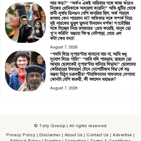
আর কত?” “অর্কও একই নায়িকার সঙ্গে কাজ করেও
নিজের প্রেমিকাকে অবহেলা করেনি!” অভি-ছুটির থেকে
রানী-দূর্জয় তিনগুন বেশি জনপ্রিয় ছিল, অর্ক পারলে
রণজয় কেন পারলেন না? অভিকার সঙ্গে সম্পর্ক নিয়ে
দুই নায়কের তুমুল তুলনা টানলেন দর্শক! শ্যামৌপ্তির
সঙ্গে বিচ্ছেদ নিয়ে রণজয়ের ‘প্রেম করেছি, মানুষ তো
খু’ন করিনি’ মন্তব্যে ক্ষি’প্ত নেটপাড়া, ধেয়ে এল
কটা’ক্ষের বন্যা!
August 7, 2026
“পদবি দিয়ে সুপারস্টার বানানো যায় না, আমি শুধু
সুযোগ দিতে পারি!” “আমি যদি পারতাম, তাহলে তো
আমার ছেলেকেই সুপারস্টার বানিয়ে দিতাম!” ছেলেদের
কেরিয়ারের উদাহরণ টেনে নেপোটিজম বিত’র্কে বড়
মন্তব্য মিঠুন চক্রবর্তীর! স্টারকিডদের সাফল্যের নেপথ্যে
কোনটা বেশি জরুরী, কী বললেন মহাগুরু?
August 7, 2026
© Tolly Gossip | All rights reserved
Privacy Policy
|
Disclaimer
|
About Us
|
Contact Us
|
Advertise
|