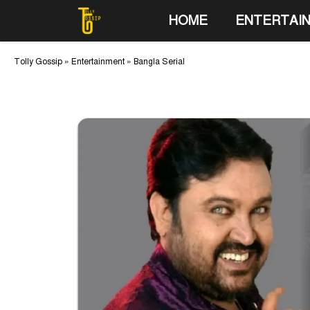
Skip
HOME
ENTERTAI
to
content
Tolly Gossip
»
Entertainment
»
Bangla Serial