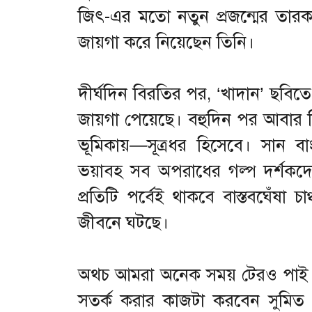
জিৎ-এর মতো নতুন প্রজন্মের তারক
জায়গা করে নিয়েছেন তিনি।
দীর্ঘদিন বিরতির পর, ‘খাদান’ ছবিতে
জায়গা পেয়েছে। বহুদিন পর আবার
ভূমিকায়—সূত্রধর হিসেবে। সান বাং
ভয়াবহ সব অপরাধের গল্প দর্শকদ
প্রতিটি পর্বেই থাকবে বাস্তবঘেঁষা 
জীবনে ঘটছে।
অথচ আমরা অনেক সময় টেরও পাই না
সতর্ক করার কাজটা করবেন সুমিত গা