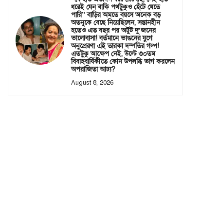
ধরেই যেন বাকি পথটুকুও হেঁটে যেতে
পারি” বাড়ির অমতে বয়সে অনেক বড়
অতনুকে বেছে নিয়েছিলেন, সন্তানহীন
হতেও এত বছর পর অটুট দু’জনের
ভালোবাসা! বর্তমানে ভাঙনের যুগে
অনুপ্রেরণা এই তারকা দম্পতির গল্প!
এতটুকু আক্ষেপ নেই, উল্টে ৩০তম
বিবাহবার্ষিকীতে কোন উপলব্ধি ভাগ করলেন
অপরাজিতা আঢ্য?
August 8, 2026