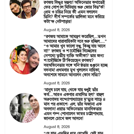
রণজয় বিষ্ণুর মন্তব্য! অভিনেতার কথাতেই
ফের সোশ্যাল মিডিয়ায় শুরু জোর বিত*র্ক!
প্রেম ও চরিত্র নিয়ে কী এমন বললেন
তিনি? দীর্ঘ সম্পর্কের তালিকা মনে করিয়ে
কটা’ক্ষ নেটপাড়ার!
August 8, 2026
“রণজয় আমাকে আমন্ত্রণ করেছিল…তখন
আমাদের ধারাবাহিকটা সবে শুরু হচ্ছিল….”
“ও আমার খুব ভালো বন্ধু, কিচ্ছু যায় আসে
না!” রণজয় ও শ্যামৌপ্তির বিচ্ছেদের
নেপথ্যে তৃতীয় ব্যক্তি অভীকা? তার জন্য
শ্যামৌপ্তিকে ঠি’কিয়েছেন রণজয়?
সহঅভিনেতার সঙ্গে ঘনি’ষ্ঠতার গুঞ্জনে হচ্ছে
বদনাম! প্রথমবার মুখ খুললেন নায়িকা,
অবশেষে সামনে আনলেন কোন সত্যি?
August 8, 2026
‘মানুষ চলে যায়, থেকে যায় শুধুই তাঁর
কর্ম…আরও একবার প্রমাণিত হল!’ রাহুল
অরুণোদয় বন্দ্যোপাধ্যায়ের মৃ’ত্যুর সাড়ে ৪
মাস পর প্রকাশ্যে এল, তাঁর অজানা এক
অবদান! প্রয়াত অভিনেতার মানবিকতার
এমন গল্প শোনালেন ভাস্বর চট্টোপাধ্যায়,
জানলে চোখে জল আসবে!
August 8, 2026
“যে হাত এতদিন ধরে রেখেছি, সেই হাত