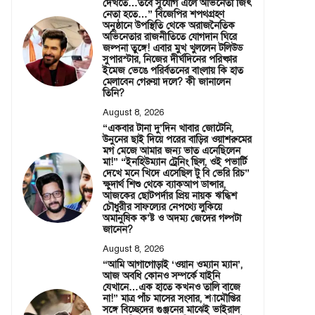
দেখতে…তবে সুযোগ এলে অভিনেতা জিৎ
নেতা হতে…” বিজেপির শপথগ্রহণ
অনুষ্ঠানে উপস্থিতি থেকে অরাজনৈতিক
অভিনেতার রাজনীতিতে যোগদান ঘিরে
জল্পনা তুঙ্গে! এবার মুখ খুললেন টলিউড
সুপারস্টার, নিজের দীর্ঘদিনের পরিষ্কার
ইমেজ ভেঙে পরির্বতনের বাংলায় কি হাত
মেলাবেন গেরুয়া দলে? কী জানালেন
তিনি?
August 8, 2026
“একবার টানা দু’দিন খাবার জোটেনি,
উনুনের ছাই দিয়ে পরের বাড়ির ওয়াশরুমের
মগ মেজে আমার জন্য ভাত এনেছিলেন
মা!” “ইনহিউম্যান ট্রেনিং ছিল, ওই পভার্টি
দেখে মনে খিদে এসেছিল টু বি ভেরি রিচ”
ক্ষুদার্থ শিশু থেকে ব্যাকআপ ডান্সার,
আজকের ছোটপর্দার প্রিয় নায়ক ঋদ্ধিশ
চৌধুরীর সাফল্যের নেপথ্যে লুকিয়ে
অমানুষিক ক’ষ্ট ও অদম্য জেদের গল্পটা
জানেন?
August 8, 2026
“আমি আগাগোড়াই ‘ওয়ান ওম্যান ম্যান’,
আজ অবধি কোনও সম্পর্কে যাইনি
যেখানে…এক হাতে কখনও তালি বাজে
না!” মাত্র পাঁচ মাসের সংসার, শ্যামৌপ্তির
সঙ্গে বিচ্ছেদের গুঞ্জনের মাঝেই ভাইরাল