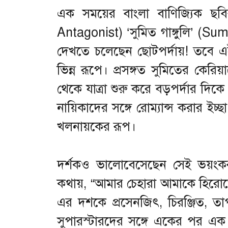
এক সময়ের বাংলা বাণিজ্যিক ছবি
Antagonist) ‘সুমিত গাঙ্গুলি’ (S
দেখতে চলেছেন ছোটপর্দায়! তবে এই 
ভিন্ন রূপে। প্রসঙ্গত সুমিতের কেরি
থেকে যাত্রা শুরু করে বড়পর্দার দিকে
নায়িকাদের সঙ্গে রোম্যান্স করার ইচ্
খলনায়কের রূপ।
দর্শকও ভালোবেসেছেন সেই ভয়ংকর
কথায়, “আমার চেহারা আমাকে হিরোতে
এর দশকে প্রসেনজিৎ, চিরঞ্জিত, ত
সুপারস্টারদের সঙ্গে একের পর এ