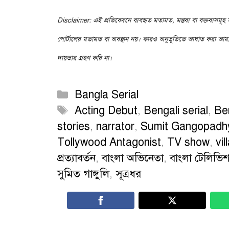
Disclaimer: এই প্রতিবেদনে ব্যবহৃত মতামত, মন্তব্য বা বক্তব্যসমূহ স
পোর্টালের মতামত বা অবস্থান নয়। কারও অনুভূতিতে আঘাত করা আমা
দায়ভার গ্রহণ করি না।
Categories
Bangla Serial
Tags
Acting Debut
,
Bengali serial
,
Ben
stories
,
narrator
,
Sumit Gangopadh
Tollywood Antagonist
,
TV show
,
vil
প্রত্যাবর্তন
,
বাংলা অভিনেতা
,
বাংলা টেলিভি
সুমিত গাঙ্গুলি
,
সূত্রধর