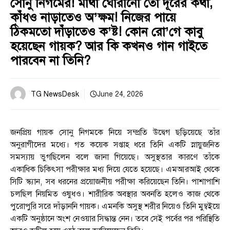
সোনু নিগমের! মাথা ঘোরানো তো দূরের কথা,
কাঁধও নাড়াতেও অ’ক্ষম! নিজের পায়ে
ঠিকমতো দাঁড়াতেও ক’ষ্ট! কোন রো’গে কাবু
হয়েছেন গায়ক? আর কি কখনও গান গাইতে
পারবেন না তিনি?
TG NewsDesk
June 24, 2026
জনপ্রিয় গায়ক সোনু নিগমকে নিয়ে সম্প্রতি উদ্বেগ ছড়িয়েছে তাঁর
অনুরাগীদের মধ্যে। গত কয়েক সপ্তাহ ধরে তিনি একটি স্নায়ুজনিত
সমস্যায় ভুগছিলেন বলে জানা গিয়েছে। অসুস্থতার কারণে তাঁকে
একাধিক চিকিৎসা পরীক্ষার মধ্য দিয়ে যেতে হয়েছে। এমআরআই থেকে
সিটি স্ক্যান, সব ধরনের প্রয়োজনীয় পরীক্ষা করিয়েছেন তিনি। পাশাপাশি
চলছিল নিয়মিত ওষুধও। শারীরিক অবস্থার অবনতি হলেও কাজ থেকে
পুরোপুরি সরে দাঁড়াননি গায়ক। এমনকি অসুস্থ শরীর নিয়েও তিনি মুম্বইয়ে
একটি অনুষ্ঠানে অংশ নেওয়ার সিদ্ধান্ত নেন। তবে সেই পর্বের পর পরিস্থিতি