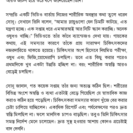
আরও জটিল হয়ে ওঠে বলে জানিয়েছেন তিনি।
সম্প্রতি একটি ভিডিও বার্তায় নিজের শারীরিক অবস্থার কথা তুলে ধরেন
সোনু। সেখানে তিনি বলেন, “আমার স্নায়ুগুলো যেন চিমটি কাটছে, এত
যন্ত্রণা হচ্ছে। এক সপ্তাহ ধরে এমআরআই আর সিটি স্ক্যান করাচ্ছি। অনেক
ওষুধও খাচ্ছি।” ভিডিওতে তাঁর কাঁধে ব্যান্ডেজও দেখা যায়। গায়কের
কথায়, এই সমস্যার কারণে তাঁকে প্রায় সারাক্ষণ চিকিৎসকদের
নজরদারিতে থাকতে হয়েছে। চিকিৎসার অংশ হিসেবে নিয়মিত পরীক্ষা,
ওষুধ এবং ফিজ়িয়োথেরাপি চলছিল। তবে এত কিছু করার পরেও
প্রথমদিকে খুব একটা উন্নতি হচ্ছিল না। বরং শারীরিক অস্বস্তি আরও
বেড়েই চলছিল।
সোনু জানান, গত কয়েক সপ্তাহ তাঁর জন্য অত্যন্ত কঠিন ছিল। শরীরের
বিভিন্ন অংশে অস্বস্তি ও ব্যথা এতটাই বেড়ে গিয়েছিল যে স্বাভাবিক কাজ
করাও কঠিন হয়ে পড়েছিল। চিকিৎসকরা সমস্যার কারণ খুঁজে বের করার
চেষ্টা চালিয়ে যাচ্ছিলেন। একাধিক রিপোর্ট এবং পর্যবেক্ষণের পরও দ্রুত
স্বস্তি মিলছিল না। ফলে মানসিক চাপও বাড়ছিল। তবুও তিনি চিকিৎসার
সমস্ত নির্দেশ মেনে চলেছেন। দ্রুত সুস্থ হওয়ার আশায় কোনও প্রচেষ্টাই
বাদ দেননি।