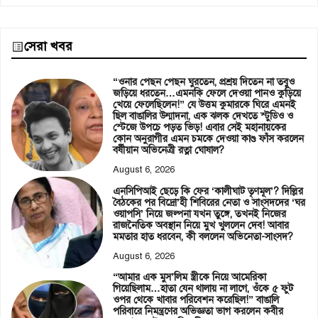
সেরা খবর
“ওনার পেছন পেছন ঘুরতেন, প্রশ্রয় দিতেন না তবুও
জড়িয়ে ধরতেন…এমনকি ফেলে দেওয়া পানও কুড়িয়ে
খেয়ে ফেলেছিলেন!” যে উত্তম কুমারকে ঘিরে এমনই
ছিল বাঙালির উন্মাদনা, এক ঝলক দেখতে স্টুডিও ও
স্টেজে উপচে পড়ত ভিড়! এবার সেই মহানায়কের
কোন অনুরাগীর এমন চমকে দেওয়া কাণ্ড ফাঁস করলেন
বর্ষীয়ান অভিনেত্রী রত্না ঘোষাল?
August 6, 2026
এনসিপিআই ছেড়ে কি ফের ‘কালীঘাট তৃণমূল’? দিল্লির
বৈঠকের পর বিদ্রো’হী শিবিরের নেতা ও সাংসদদের ‘ঘর
ওয়াপসি’ নিয়ে জল্পনা যখন তুঙ্গে, তখনই নিজের
রাজনৈতিক অবস্থান নিয়ে মুখ খুললেন দেব! আবার
মমতার হাত ধরবেন, কী বললেন অভিনেতা-সাংসদ?
August 6, 2026
“আমার এক মুস’লিম স্ত্রীকে নিয়ে আমেরিকা
গিয়েছিলাম…হাতা যেন থালায় না লাগে, ওঁকে ৫ ফুট
ওপর থেকে খাবার পরিবেশন করেছিল!” বাঙালি
পরিবারে নিমন্ত্রণের অভিজ্ঞতা ভাগ করলেন কবীর