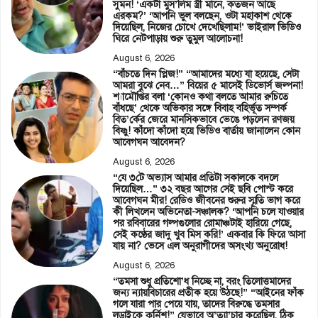
সুমন! ‘একটা মুস’লিম স্ত্রী মানে, কতজন আছে
এরকম?’ ‘আপনি ভুল বলছেন, ওটা মহাকাশ থেকে
দিয়েছিল, নিজের চোখে দেখেছিলাম!’ ভাইরাল ভিডিও
ঘিরে নেটপাড়ায় শুরু তুমুল আলোচনা!
August 6, 2026
“বাঁচতে দিন প্লিজ!” “আমাদের মধ্যে যা হয়েছে, সেটা
আমরা বুঝে নেব…” বিয়ের ৫ মাসেই ডিভোর্স জল্পনা!
শ্যামৌপ্তির বলা ‘কোনও কথা বলতে আমার রুচিতে
বাঁধছে’ থেকে অভিকার সঙ্গে বিবাহ বহির্ভূত সম্পর্ক
বিত’র্কের জেরে মানসিকভাবে ভেঙে পড়লেন রণজয়
বিষ্ণু! কাঁদো কাঁদো হয়ে ভিডিও বার্তায় জানালেন কোন
আবেগঘন আবেদন?
August 6, 2026
“যে ৩টে অভ্যাস আমার প্রতিটা সকালকে বদলে
দিয়েছিল…” ৩২ বছর আগের সেই ছবি পোস্ট করে
আবেগঘন মীর! রেডিও জীবনের শুরুর স্মৃতি ভাগ করে
কী লিখলেন অভিনেতা-সঞ্চালক? ‘আপনি চলে যাওয়ার
পর রবিবারের গল্পগুলোর রোমাঞ্চটাই হারিয়ে গেছে,
সেই কণ্ঠের জাদু খুব মিস করি!’ একবার কি ফিরে আসা
যায় না? ভেসে এল অনুরাগীদের অসংখ্য অনুরোধ!
August 6, 2026
“তমসা শুধু প্রতিশো’ধ নিচ্ছে না, বরং তিলোত্তমাদের
জন্য ন্যায়বিচারের প্রতীক হয়ে উঠছে!” “আইনের ফাঁক
গলে যারা পার পেয়ে যায়, তাদের বিরুদ্ধে তমসার
লড়াইকে কুর্নিশ!” যেভাবে অ’ত্যা’চার করেছিল, ঠিক