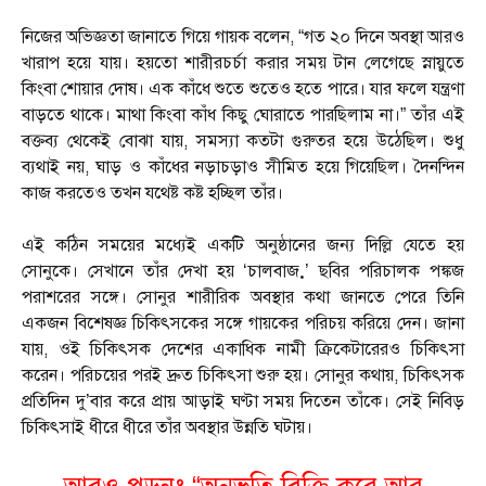
নিজের অভিজ্ঞতা জানাতে গিয়ে গায়ক বলেন, “গত ২০ দিনে অবস্থা আরও
খারাপ হয়ে যায়। হয়তো শারীরচর্চা করার সময় টান লেগেছে স্নায়ুতে
কিংবা শোয়ার দোষ। এক কাঁধে শুতে শুতেও হতে পারে। যার ফলে যন্ত্রণা
বাড়তে থাকে। মাথা কিংবা কাঁধ কিছু ঘোরাতে পারছিলাম না।” তাঁর এই
বক্তব্য থেকেই বোঝা যায়, সমস্যা কতটা গুরুতর হয়ে উঠেছিল। শুধু
ব্যথাই নয়, ঘাড় ও কাঁধের নড়াচড়াও সীমিত হয়ে গিয়েছিল। দৈনন্দিন
কাজ করতেও তখন যথেষ্ট কষ্ট হচ্ছিল তাঁর।
এই কঠিন সময়ের মধ্যেই একটি অনুষ্ঠানের জন্য দিল্লি যেতে হয়
সোনুকে। সেখানে তাঁর দেখা হয় ‘চালবাজ়’ ছবির পরিচালক পঙ্কজ
পরাশরের সঙ্গে। সোনুর শারীরিক অবস্থার কথা জানতে পেরে তিনি
একজন বিশেষজ্ঞ চিকিৎসকের সঙ্গে গায়কের পরিচয় করিয়ে দেন। জানা
যায়, ওই চিকিৎসক দেশের একাধিক নামী ক্রিকেটারেরও চিকিৎসা
করেন। পরিচয়ের পরই দ্রুত চিকিৎসা শুরু হয়। সোনুর কথায়, চিকিৎসক
প্রতিদিন দু’বার করে প্রায় আড়াই ঘণ্টা সময় দিতেন তাঁকে। সেই নিবিড়
চিকিৎসাই ধীরে ধীরে তাঁর অবস্থার উন্নতি ঘটায়।