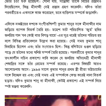
জোর চর্চা শুরু হয়েছিল। শোনা যায়, সন্তোষী তাঁকে বিয়ের প্রস্তাবও
দিয়েছিলেন, কিন্তু মীনাক্ষী সেই প্রস্তাব গ্রহণ করেননি। যদিও তাঁরা
পরবর্তীতেও একসঙ্গে কাজ করেছেন, তবে ব্যক্তিগত সম্পর্কে জড়াননি।
এদিকে নব্বইয়ের দশকে সংগীতশিল্পী কুমার শানুর সঙ্গে মীনাক্ষীর নাম
জড়িয়ে ব্যাপক বিতর্ক তৈরি হয়। মহেশ ভাট পরিচালিত ‘জুর্ম’ ছবির
জনপ্রিয় গান ‘যব কোই বাত বিগড় যায়ে’-এর সূত্র ধরেই তাঁদের পরিচয় হয়
বলে বিভিন্ন প্রতিবেদনে উল্লেখ করা হয়েছে। সেই সময় কুমার শানু
বিবাহিত ছিলেন এবং তাঁর সংসারও ছিল। কিন্তু বলিউডে গুঞ্জন ছড়িয়ে
পড়ে যে তাঁদের মধ্যে ঘনিষ্ঠ সম্পর্ক তৈরি হয়েছে। পরবর্তীতে কুমার শানুর
তৎকালীন সচিব প্রকাশ্যে দাবি করেন যে জনপ্রিয় অভিনেত্রী মীনাক্ষী
শেষাদ্রির সঙ্গে তাঁর প্রেমের সম্পর্ক রয়েছে। এরপর বিষয়টি আরও
আলোচনায় আসে। ১৯৯৪ সালে কুমার শানুর প্রথম স্ত্রী রীতা ভট্টাচার্যের
সঙ্গে বিচ্ছেদ হয় এবং সেই সময় এই সম্পর্ককে কেন্দ্র করেই নানা বিতর্ক
ছড়ায়। যদিও কুমার শানু বা মীনাক্ষী, কেউই প্রকাশ্যে এই সম্পর্ক নিয়ে
স্পষ্ট মন্তব্য করেননি।