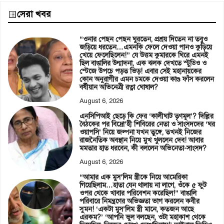
সেরা খবর
“ওনার পেছন পেছন ঘুরতেন, প্রশ্রয় দিতেন না তবুও
জড়িয়ে ধরতেন…এমনকি ফেলে দেওয়া পানও কুড়িয়ে
খেয়ে ফেলেছিলেন!” যে উত্তম কুমারকে ঘিরে এমনই
ছিল বাঙালির উন্মাদনা, এক ঝলক দেখতে স্টুডিও ও
স্টেজে উপচে পড়ত ভিড়! এবার সেই মহানায়কের
কোন অনুরাগীর এমন চমকে দেওয়া কাণ্ড ফাঁস করলেন
বর্ষীয়ান অভিনেত্রী রত্না ঘোষাল?
August 6, 2026
এনসিপিআই ছেড়ে কি ফের ‘কালীঘাট তৃণমূল’? দিল্লির
বৈঠকের পর বিদ্রো’হী শিবিরের নেতা ও সাংসদদের ‘ঘর
ওয়াপসি’ নিয়ে জল্পনা যখন তুঙ্গে, তখনই নিজের
রাজনৈতিক অবস্থান নিয়ে মুখ খুললেন দেব! আবার
মমতার হাত ধরবেন, কী বললেন অভিনেতা-সাংসদ?
August 6, 2026
“আমার এক মুস’লিম স্ত্রীকে নিয়ে আমেরিকা
গিয়েছিলাম…হাতা যেন থালায় না লাগে, ওঁকে ৫ ফুট
ওপর থেকে খাবার পরিবেশন করেছিল!” বাঙালি
পরিবারে নিমন্ত্রণের অভিজ্ঞতা ভাগ করলেন কবীর
সুমন! ‘একটা মুস’লিম স্ত্রী মানে, কতজন আছে
এরকম?’ ‘আপনি ভুল বলছেন, ওটা মহাকাশ থেকে