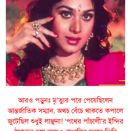
আরও পড়ুনঃ
মৃ’ত্যুর পরে পেয়েছিলেন
আন্তর্জাতিক সম্মান, অথচ বেঁচে থাকতে কপালে
জুটেছিল শুধুই লাঞ্ছনা! ‘পথের পাঁচালী’র ইন্দির