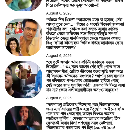
দিয়েছিল, নিজের চোখে দেখেছিলাম!’ ভাইরাল ভিডিও
ঘিরে নেটপাড়ায় শুরু তুমুল আলোচনা!
August 6, 2026
“বাঁচতে দিন প্লিজ!” “আমাদের মধ্যে যা হয়েছে, সেটা
আমরা বুঝে নেব…” বিয়ের ৫ মাসেই ডিভোর্স জল্পনা!
শ্যামৌপ্তির বলা ‘কোনও কথা বলতে আমার রুচিতে
বাঁধছে’ থেকে অভিকার সঙ্গে বিবাহ বহির্ভূত সম্পর্ক
বিত’র্কের জেরে মানসিকভাবে ভেঙে পড়লেন রণজয়
বিষ্ণু! কাঁদো কাঁদো হয়ে ভিডিও বার্তায় জানালেন কোন
আবেগঘন আবেদন?
August 6, 2026
“যে ৩টে অভ্যাস আমার প্রতিটা সকালকে বদলে
দিয়েছিল…” ৩২ বছর আগের সেই ছবি পোস্ট করে
আবেগঘন মীর! রেডিও জীবনের শুরুর স্মৃতি ভাগ করে
কী লিখলেন অভিনেতা-সঞ্চালক? ‘আপনি চলে যাওয়ার
পর রবিবারের গল্পগুলোর রোমাঞ্চটাই হারিয়ে গেছে,
সেই কণ্ঠের জাদু খুব মিস করি!’ একবার কি ফিরে আসা
যায় না? ভেসে এল অনুরাগীদের অসংখ্য অনুরোধ!
August 6, 2026
“তমসা শুধু প্রতিশো’ধ নিচ্ছে না, বরং তিলোত্তমাদের
জন্য ন্যায়বিচারের প্রতীক হয়ে উঠছে!” “আইনের ফাঁক
গলে যারা পার পেয়ে যায়, তাদের বিরুদ্ধে তমসার
লড়াইকে কুর্নিশ!” যেভাবে অ’ত্যা’চার করেছিল, ঠিক
সেভাবেই জবাব দিল! প্রশংসায় ভরল নেটপাড়া,
‘তিলোত্তমা’র গতকালের পর্ব ছিল ১০০-তে ১০০!