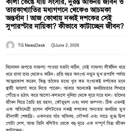
কাল! ভেঙে যায় সংসার, দুরন্ত অভিনয় জীবন ও
তারকাখ্যাতির মধ্যগগনে থেকেও আচমকা
অন্তর্ধান ! আজ কোথায় নব্বই দশকের সেই
সুপারস্টার নায়িকা? কীভাবে কাটাচ্ছেন জীবন?
TG NewsDesk
June 2, 2026
বিনোদন জগতে সাফল্য পাওয়া যতটা কঠিন, সেই সাফল্য দীর্ঘদিন ধরে
ধরে রাখা তার থেকেও কঠিন। প্রতি বছর অসংখ্য নতুন মুখ রূপালি পর্দায়
আত্মপ্রকাশ করেন, কিন্তু তাঁদের মধ্যে খুব কম সংখ্যকই দর্শকের মনে
স্থায়ী জায়গা করে নিতে পারেন। আবার অনেকেই জনপ্রিয়তার শিখরে
পৌঁছেও হঠাৎ করে আলো-ঝলমলে দুনিয়া থেকে দূরে সরে যান। তাঁদের
জীবন ঘিরে তৈরি হয় রহস্য, কৌতূহল এবং নানা জল্পনা। ঠিক এমনই
এক অভিনেত্রী হলেন বলিউডের নব্বই দশকের অন্যতম জনপ্রিয় মুখ
মীনাক্ষী শেষাদ্রি। একসময় যাঁর অভিনয়, সৌন্দর্য এবং নাচে মুগ্ধ ছিল
গোটা দেশ, আজ তিনি বলিউড থেকে বহু দূরে এক সম্পূর্ণ ভিন্ন জীবন
কাটাচ্ছেন।