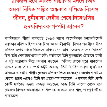
ঠাকরুন হয়ে আজও বাঙালির মননে তিনি
অমর! নিষিদ্ধ পল্লির অন্ধকার গলিতে নিঃসঙ্গ
জীবন, চুনীবালা দেবীর শেষে দিনেগুলির
হৃদয়বিদারক গল্পটা জানেন?
ক্যারিয়ারের শীর্ষে থাকতেই ১৯৯৫ সালে আমেরিকান ইনভেস্টমেন্ট
ব্যাংকার হরিশ মাইশোরকে বিয়ে করেন মীনাক্ষী। বিয়ের পর ধীরে ধীরে
অভিনয় জগৎ থেকে নিজেকে সরিয়ে নেন তিনি। ১৯৯৬ সালের ‘ঘাতক’
ছিল তাঁর শেষ উল্লেখযোগ্য ছবি। বর্তমানে তিনি যুক্তরাষ্ট্রের টেক্সাসে স্বামী
ও দুই সন্তানকে নিয়ে বসবাস করছেন। অভিনয় থেকে দূরে থাকলেও
নাচের সঙ্গে তাঁর সম্পর্ক অটুট রয়েছে। তিনি ‘চেরিশ ড্যান্স স্কুল’-এর
মাধ্যমে ভারতীয় শাস্ত্রীয় নৃত্যের প্রশিক্ষণ দিয়ে চলেছেন। বহুবার বলিউডে
ফেরার প্রস্তাব এলেও তিনি তা প্রত্যাখ্যান করেছেন। একসময় যিনি কোটি
কোটি দর্শকের হৃদয়ে রাজত্ব করেছেন, আজ তিনি আলো থেকে দূরে
থেকেও নিজের ভালোবাসার শিল্পকে আঁকড়ে ধরে শান্ত, পরিপূর্ণ জীবন
কাটাচ্ছেন।