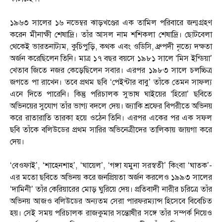
১৯৬৩ সালের ১৬ নভেম্বর ঝাড়খণ্ডের এক তামিল পরিবারে জন্মগ্রহণ
করেন মীনাক্ষী শেষাদ্রি। তাঁর আসল নাম শশিকলা শেষাদ্রি। ছোটবেলা
থেকেই ভারতনাট্যম, কুচিপুড়ি, কথক এবং ওডিসি, ধ্রুপদী নৃত্যে দক্ষতা
অর্জন করেছিলেন তিনি। মাত্র ১৭ বছর বয়সে ১৯৮১ সালে ‘মিস ইন্ডিয়া’
খেতাব জিতে নজর কেড়েছিলেন সবার। এরপর ১৯৮৩ সালে চলচ্চিত্র
জগতে পা রাখেন। তবে প্রথম ছবি ‘পেইন্টার বাবু’ তাঁকে তেমন সাফল্য
এনে দিতে পারেনি। কিন্তু পরিচালক সুভাষ ঘাইয়ের ‘হিরো’ ছবিতে
অভিনয়ের সুযোগ তাঁর ভাগ্য বদলে দেয়। জ্যাকি শ্রফের বিপরীতে অভিনয়
করে রাতারাতি তারকা হয়ে ওঠেন তিনি। এরপর একের পর এক সফল
ছবি তাঁকে বলিউডের প্রথম সারির অভিনেত্রীদের তালিকায় জায়গা করে
দেয়।
‘বেওফাই’, ‘শাহেনশাহ’, ‘ঘায়েল’, ‘গঙ্গা যমুনা সরস্বতী’ কিংবা ‘ঘাতক’-
এর মতো ছবিতে অভিনয় করে জনপ্রিয়তা অর্জন করলেও ১৯৯৩ সালের
‘দামিনী’ তাঁর কেরিয়ারের মোড় ঘুরিয়ে দেয়। প্রতিবাদী নারীর চরিত্রে তাঁর
অভিনয় আজও বলিউডের অন্যতম সেরা পারফরম্যান্স হিসেবে বিবেচিত
হয়। সেই সময় পরিচালক রাজকুমার সন্তোষীর সঙ্গে তাঁর সম্পর্ক নিয়েও