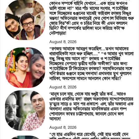
কোনও সম্পর্কে যাইনি যেখানে…এক হাতে কখনও
তালি বাজে না!” মাত্র পাঁচ মাসের সংসার, শ্যামৌপ্তির
সঙ্গে বিচ্ছেদের গুঞ্জনের মাঝেই ভাইরাল রণজয় বিষ্ণুর
মন্তব্য! অভিনেতার কথাতেই ফের সোশ্যাল মিডিয়ায় শুরু
জোর বিত*র্ক! প্রেম ও চরিত্র নিয়ে কী এমন বললেন
তিনি? দীর্ঘ সম্পর্কের তালিকা মনে করিয়ে কটা’ক্ষ
নেটপাড়ার!
August 8, 2026
“রণজয় আমাকে আমন্ত্রণ করেছিল…তখন আমাদের
ধারাবাহিকটা সবে শুরু হচ্ছিল….” “ও আমার খুব ভালো
বন্ধু, কিচ্ছু যায় আসে না!” রণজয় ও শ্যামৌপ্তির
বিচ্ছেদের নেপথ্যে তৃতীয় ব্যক্তি অভীকা? তার জন্য
শ্যামৌপ্তিকে ঠি’কিয়েছেন রণজয়? সহঅভিনেতার সঙ্গে
ঘনি’ষ্ঠতার গুঞ্জনে হচ্ছে বদনাম! প্রথমবার মুখ খুললেন
নায়িকা, অবশেষে সামনে আনলেন কোন সত্যি?
August 8, 2026
‘মানুষ চলে যায়, থেকে যায় শুধুই তাঁর কর্ম…আরও
একবার প্রমাণিত হল!’ রাহুল অরুণোদয় বন্দ্যোপাধ্যায়ের
মৃ’ত্যুর সাড়ে ৪ মাস পর প্রকাশ্যে এল, তাঁর অজানা এক
অবদান! প্রয়াত অভিনেতার মানবিকতার এমন গল্প
শোনালেন ভাস্বর চট্টোপাধ্যায়, জানলে চোখে জল
আসবে!
August 8, 2026
“যে হাত এতদিন ধরে রেখেছি, সেই হাত ধরেই যেন