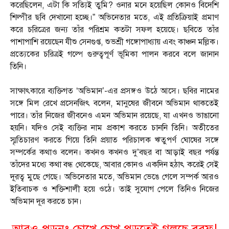
করেছিলেন, এটা কি সত্যিই তুমি? ওনার মনে হয়েছিল কোনও বিদেশি
শিল্পীর ছবি দেখানো হচ্ছে।” অভিনেতার মতে, এই প্রতিক্রিয়াই প্রমাণ
করে চরিত্রের জন্য তাঁর পরিশ্রম কতটা সফল হয়েছে। ছবিতে তাঁর
পাশাপাশি রয়েছেন যীশু সেনগুপ্ত, শুভশ্রী গঙ্গোপাধ্যায় এবং কাঞ্চন মল্লিক।
প্রত্যেকের চরিত্রই গল্পে গুরুত্বপূর্ণ ভূমিকা পালন করবে বলে জানান
তিনি।
সাক্ষাৎকারে ব্যক্তিগত ‘অভিমান’-এর প্রসঙ্গও উঠে আসে। ছবির নামের
সঙ্গে মিল রেখে প্রসেনজিৎ বলেন, মানুষের জীবনে অভিমান থাকতেই
পারে। তাঁর নিজের জীবনেও এমন অভিমান রয়েছে, যা এখনও ভাঙানো
হয়নি। যদিও সেই ব্যক্তির নাম প্রকাশ করতে চাননি তিনি। অতীতের
স্মৃতিচারণ করতে গিয়ে তিনি প্রয়াত পরিচালক ঋতুপর্ণ ঘোষের সঙ্গে
সম্পর্কের কথাও বলেন। কখনও কখনও দু’বছর বা আড়াই বছর পর্যন্ত
তাঁদের মধ্যে কথা বন্ধ থেকেছে, আবার কোনও একদিন হঠাৎ করেই সেই
দূরত্ব মুছে গেছে। অভিনেতার মতে, অভিমান ভেঙে গেলে সম্পর্ক আরও
ইতিবাচক ও শক্তিশালী হয়ে ওঠে। তাই সুযোগ পেলে তিনিও নিজের
অভিমান দূর করতে চান।