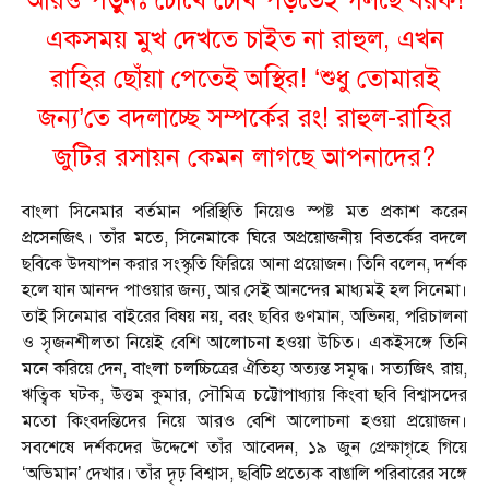
আরও পড়ুনঃ
চোখে চোখ পড়তেই গলছে বরফ!
একসময় মুখ দেখতে চাইত না রাহুল, এখন
রাহির ছোঁয়া পেতেই অস্থির! ‘শুধু তোমারই
জন্য’তে বদলাচ্ছে সম্পর্কের রং! রাহুল-রাহির
জুটির রসায়ন কেমন লাগছে আপনাদের?
বাংলা সিনেমার বর্তমান পরিস্থিতি নিয়েও স্পষ্ট মত প্রকাশ করেন
প্রসেনজিৎ। তাঁর মতে, সিনেমাকে ঘিরে অপ্রয়োজনীয় বিতর্কের বদলে
ছবিকে উদযাপন করার সংস্কৃতি ফিরিয়ে আনা প্রয়োজন। তিনি বলেন, দর্শক
হলে যান আনন্দ পাওয়ার জন্য, আর সেই আনন্দের মাধ্যমই হল সিনেমা।
তাই সিনেমার বাইরের বিষয় নয়, বরং ছবির গুণমান, অভিনয়, পরিচালনা
ও সৃজনশীলতা নিয়েই বেশি আলোচনা হওয়া উচিত। একইসঙ্গে তিনি
মনে করিয়ে দেন, বাংলা চলচ্চিত্রের ঐতিহ্য অত্যন্ত সমৃদ্ধ। সত্যজিৎ রায়,
ঋত্বিক ঘটক, উত্তম কুমার, সৌমিত্র চট্টোপাধ্যায় কিংবা ছবি বিশ্বাসদের
মতো কিংবদন্তিদের নিয়ে আরও বেশি আলোচনা হওয়া প্রয়োজন।
সবশেষে দর্শকদের উদ্দেশে তাঁর আবেদন, ১৯ জুন প্রেক্ষাগৃহে গিয়ে
‘অভিমান’ দেখার। তাঁর দৃঢ় বিশ্বাস, ছবিটি প্রত্যেক বাঙালি পরিবারের সঙ্গে