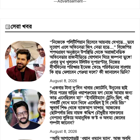
---Advertisement---
সেরা খবর
“নিজেকে পলিটিশিয়ান হিসেবে আয়নায় দেখতে…তবে
সুযোগ এলে অভিনেতা জিৎ নেতা হতে…” বিজেপির
শপথগ্রহণ অনুষ্ঠানে উপস্থিতি থেকে অরাজনৈতিক
অভিনেতার রাজনীতিতে যোগদান ঘিরে জল্পনা তুঙ্গে!
এবার মুখ খুললেন টলিউড সুপারস্টার, নিজের
দীর্ঘদিনের পরিষ্কার ইমেজ ভেঙে পরির্বতনের বাংলায়
কি হাত মেলাবেন গেরুয়া দলে? কী জানালেন তিনি?
August 8, 2026
“একবার টানা দু’দিন খাবার জোটেনি, উনুনের ছাই
দিয়ে পরের বাড়ির ওয়াশরুমের মগ মেজে আমার জন্য
ভাত এনেছিলেন মা!” “ইনহিউম্যান ট্রেনিং ছিল, ওই
পভার্টি দেখে মনে খিদে এসেছিল টু বি ভেরি রিচ”
ক্ষুদার্থ শিশু থেকে ব্যাকআপ ডান্সার, আজকের
ছোটপর্দার প্রিয় নায়ক ঋদ্ধিশ চৌধুরীর সাফল্যের
নেপথ্যে লুকিয়ে অমানুষিক ক’ষ্ট ও অদম্য জেদের
গল্পটা জানেন?
August 8, 2026
“আমি আগাগোড়াই ‘ওয়ান ওম্যান ম্যান’, আজ অবধি