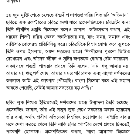
স্বীকৃতি।
১৯ জুন মুক্তি পেতে চলেছে ইন্দ্রদীপ দাশগুপ্ত পরিচালিত ছবি ‘অভিমান’।
ছবিতে এক রকস্টারের চরিত্রে দেখা যাবে প্রসেনজিৎকে। চরিত্রটির জন্য
তিনি দীর্ঘদিন প্রস্তুতি নিয়েছেন বলেও জানান। অভিনেতার কথায়, এই
ধরনের শিল্পী চরিত্র কেবল জনপ্রিয়তার নয়, বরং সময়, সমাজ এবং
ব্যক্তিগত বোধেরও প্রতিনিধিত্ব করে। চরিত্রটিকে বিশ্বাসযোগ্য করে তুলতে
তিনি রূপম ইসলাম, অঞ্জন দত্তদের মতো শিল্পীদের পুরনো ভিডিও
দেখেছেন এবং তাঁদের জীবন ও সৃষ্টির জগতকে বোঝার চেষ্টা করেছেন।
একইসঙ্গে পদ্মশ্রী পাওয়ার প্রসঙ্গে তিনি বলেন, “এটা শুধু আমার নয়।
আমার মা, ঋতুপর্ণ ঘোষ, আমার সমস্ত পরিচালক এবং বাংলা দর্শকদের
অবদানে আমি এই জায়গায় পৌঁছেছি। বাংলা সিনেমা করে এই সম্মান
আনতে পেরেছি, সেটাই আমার সবচেয়ে বড় প্রাপ্তি।”
ছবির লুক নিয়েও ইতিমধ্যেই দর্শকদের মধ্যে উন্মাদনা তৈরি হয়েছে।
প্রসেনজিৎ জানান, তাঁর এই নতুন লুক দেখে সবচেয়ে অবাক হয়েছেন
তাঁর বাবা, অর্থাৎ প্রবীণ অভিনেতা বিশ্বজিৎ চট্টোপাধ্যায়। সম্প্রতি বাবার
সঙ্গে দেখা করতে গেলে তিনি নাকি ছবির পোস্টার দেখে প্রথমে চিনতেই
পারেননি ছেলেকে। প্রসেনজিতের কথায়, “বাবা আমাকে জিজ্ঞেস