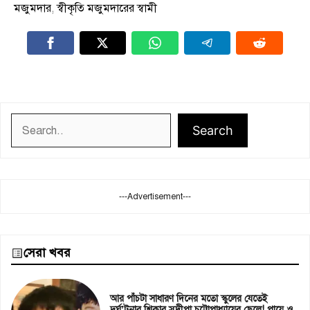
মজুমদার
,
স্বীকৃতি মজুমদারের স্বামী
Search
Search
---Advertisement---
সেরা খবর
আর পাঁচটা সাধারণ দিনের মতো স্কুলের যেতেই
দুর্ঘ’টনার শিকার সুদীপা চট্টোপাধ্যায়ের ছেলে! পায়ে ও