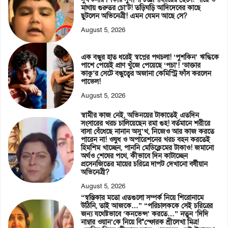
মাথায় গুরুতর চো’ট! তড়িঘড়ি আদিদেবের কাছে
ছুটলেন অভিনেত্রী! এমন যেমন আছে সে?
August 5, 2026
এক বন্ধুর হাত ধরেই স্বপ্নের পথচলা! ‘পুশকিন’ ঋদ্ধিকে
পাশে পেয়েই প্রাণ খুঁজে পেয়েছে ‘পচা’! ‘ডাক্তার
কাকু’র সেটে বন্ধুত্বের অজানা কেমিস্ট্রি ফাঁস করলেন
পাভেল!
August 5, 2026
স্বামীর কাজ নেই, অভিনয়ের টাকাতেই এতদিন
সংসারের খরচ চালিয়েছেন রমা গুহ! বর্তমানে শরীরে
বাসা বেঁধেছে নানান অসু’খ, নিজেও আর কাজ করতে
পারেন না! ওষুধ ও অপারেশনের খরচ বহন করতেই
হিমশিম খাচ্ছেন, পাননি মেডিক্লেমের টাকাও! জমানো
অর্থও শেষের পথে, কীভাবে দিন কাটাচ্ছেন
প্রসেনজিতের মায়ের চরিত্রে দাপট দেখানো বর্ষীয়ান
অভিনেত্রী?
August 5, 2026
“স্বস্তিকার মতো এতগুলো সম্পর্ক নিয়ে শিরোনামে
উঠিনি, তাই আজকে…” “পরিচালককে সেই চরিত্রের
জন্য যথেষ্টভাবে ‘কনভেন্স’ করতে…” নতুন ‘দিদি
নাম্বার ওয়ান’কে নিয়ে বি*স্ফোরক শ্রীলেখা মিত্র!