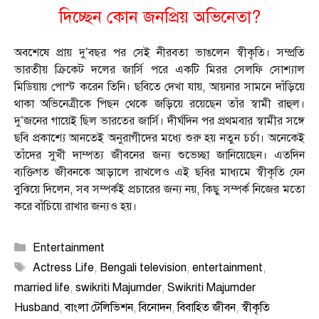
দিচ্ছেন কোন জনপ্রিয় অভিনেতা?
অবশেষে প্রায় দু’বছর পর সেই নীরবতা ভাঙলেন স্বীকৃতি। সম্প্রতি
ভারতীয় ক্রিকেট দলের জার্সি পরে একটি মিরর সেলফি সোশ্যাল
মিডিয়ায় পোস্ট করেন তিনি। ছবিতে দেখা যায়, আয়নার সামনে দাঁড়িয়ে
থাকা অভিনেত্রীকে পিছন থেকে জড়িয়ে রয়েছেন তাঁর স্বামী রাহুল।
দু’জনের গায়েই ছিল ভারতের জার্সি। দীর্ঘদিন পর প্রথমবার স্বামীর সঙ্গে
ছবি প্রকাশ্যে আনতেই অনুরাগীদের মধ্যে শুরু হয় নতুন চর্চা। অনেকেই
তাঁদের সুখী দাম্পত্য জীবনের জন্য শুভেচ্ছা জানিয়েছেন। এতদিন
ব্যক্তিগত জীবনকে আড়ালে রাখলেও এই ছবির মাধ্যমে স্বীকৃতি যেন
বুঝিয়ে দিলেন, সব সম্পর্কই প্রচারের জন্য নয়, কিছু সম্পর্ক নিজের মতো
করে বাঁচিয়ে রাখার জন্যও হয়।
Categories
Entertainment
Tags
Actress Life
,
Bengali television
,
entertainment
,
married life
,
swikriti Majumder
,
Swikriti Majumder
Husband
,
বাংলা টেলিভিশন
,
বিনোদন
,
বিবাহিত জীবন
,
স্বীকৃতি