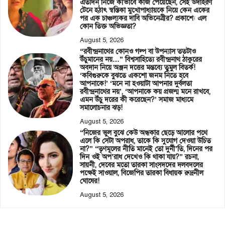
এতদিন নিজে কীভাবে কাজ পেয়েছেন, সেই উদাহরণ
টেনে হঠাৎ স্বস্তিকা মুখোপাধ্যায়কে নিয়ে কেন একের
পর এক চাঞ্চল্যকর দাবি অভিনেত্রীর? প্রকাশ্যে এল
কোন তিক্ত অভিজ্ঞতা?
August 5, 2026
“রবীন্দ্রনাথের কোনও গল্প বা উপন্যাস ততটাও
উঁচুমানের নয়…” বিশ্বসাহিত্যে রবীন্দ্রনাথ ঠাকুরের
অবদান নিয়ে অঞ্জন দত্তের মন্তব্যে তুমুল বিতর্ক!
‘কবিগুরুকে বুঝতে একশো জনম নিতে হবে
আপনাকে!’ ‘মনে না হওয়াটা আপনার দুর্বলতা
রবীন্দ্রনাথের নয়’, ‘আপনাকে কয় প্রজন্ম মনে রাখবে,
এমন উঁচু দরের কী করেছেন?’ সমাজ মাধ্যমে
সমালোচনার ঝড়!
August 5, 2026
“নিজের ভুল বুঝে কেউ অন্ধকার ছেড়ে আলোর পথে
এলে কি সেটা অপরাধ, তাকে কি সুযোগ দেওয়া উচিত
না?” “তৃণমূলের নীতি মানেই তো দুর্নী’তি, দিনের পর
দিন ওই অপ’রাধ দেখেও কি থাকা যায়?” রচনা,
সায়নী, দেবের মতো তারকা সাংসদদের দলবদলের
পক্ষেই সাওয়াল, বিজেপির তারকা বিধায়ক রুদ্রনীল
ঘোষের!
August 5, 2026