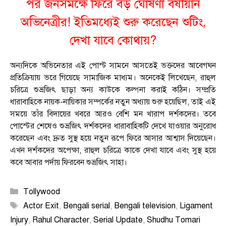
পর জনসমক্ষে ফিরে বড় ঘোষণা বর্ষীয়ান
অভিনেত্রীর! ইতিমধ্যেই শুরু করেছেন শুটিং,
দেখা যাবে কোথায়?
অন্যদিকে অভিনেতার এই পোস্ট সামনে আসতেই ভক্তদের আবেগঘন
প্রতিক্রিয়ায় ভরে গিয়েছে সামাজিক মাধ্যম। অনেকেই লিখেছেন, রাহুল
চরিত্রে শুভ্রজিৎ ছাড়া অন্য কাউকে কল্পনা করাই কঠিন। সম্প্রতি
ধারাবাহিকে নায়ক-নায়িকার সম্পর্কের নতুন অধ্যায় শুরু হয়েছিল, তাই এই
সময়ে তাঁর বিদায়ের খবরে আরও বেশি মন খারাপ দর্শকদের। তবে
পোস্টের শেষেও শুভ্রজিৎ দর্শকদের ধারাবাহিকটি দেখে যাওয়ার অনুরোধ
করেছেন এবং দ্রুত সুস্থ হয়ে নতুন রূপে ফিরে আসার আশ্বাস দিয়েছেন।
এখন দর্শকদের অপেক্ষা, রাহুল চরিত্রে কাকে দেখা যাবে এবং সুস্থ হয়ে
কবে আবার পর্দায় ফিরবেন শুভ্রজিৎ সাহা।
Categories
Tollywood
Tags
Actor Exit
,
Bengali serial
,
Bengali television
,
Ligament
Injury
,
Rahul Character
,
Serial Update
,
Shudhu Tomari