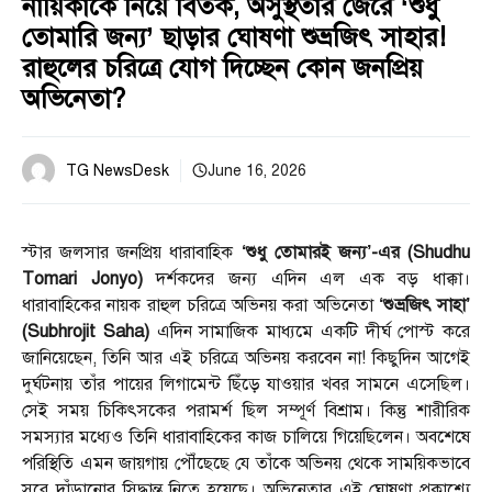
নায়িকাকে নিয়ে বিতর্ক, অসুস্থতার জেরে ‘শুধু
তোমারি জন্য’ ছাড়ার ঘোষণা শুভ্রজিৎ সাহার!
রাহুলের চরিত্রে যোগ দিচ্ছেন কোন জনপ্রিয়
অভিনেতা?
TG NewsDesk
June 16, 2026
স্টার জলসার জনপ্রিয় ধারাবাহিক
‘শুধু তোমারই জন্য’-এর (Shudhu
Tomari Jonyo)
দর্শকদের জন্য এদিন এল এক বড় ধাক্কা।
ধারাবাহিকের নায়ক রাহুল চরিত্রে অভিনয় করা অভিনেতা
‘শুভ্রজিৎ সাহা’
(Subhrojit Saha)
এদিন সামাজিক মাধ্যমে একটি দীর্ঘ পোস্ট করে
জানিয়েছেন, তিনি আর এই চরিত্রে অভিনয় করবেন না! কিছুদিন আগেই
দুর্ঘটনায় তাঁর পায়ের লিগামেন্ট ছিঁড়ে যাওয়ার খবর সামনে এসেছিল।
সেই সময় চিকিৎসকের পরামর্শ ছিল সম্পূর্ণ বিশ্রাম। কিন্তু শারীরিক
সমস্যার মধ্যেও তিনি ধারাবাহিকের কাজ চালিয়ে গিয়েছিলেন। অবশেষে
পরিস্থিতি এমন জায়গায় পৌঁছেছে যে তাঁকে অভিনয় থেকে সাময়িকভাবে
সরে দাঁড়ানোর সিদ্ধান্ত নিতে হয়েছে। অভিনেতার এই ঘোষণা প্রকাশ্যে