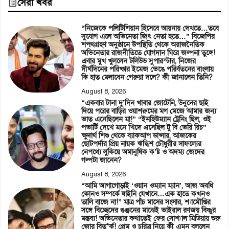
সেরা খবর
“নিজেকে পলিটিশিয়ান হিসেবে আয়নায় দেখতে…তবে
সুযোগ এলে অভিনেতা জিৎ নেতা হতে…” বিজেপির
শপথগ্রহণ অনুষ্ঠানে উপস্থিতি থেকে অরাজনৈতিক
অভিনেতার রাজনীতিতে যোগদান ঘিরে জল্পনা তুঙ্গে!
এবার মুখ খুললেন টলিউড সুপারস্টার, নিজের
দীর্ঘদিনের পরিষ্কার ইমেজ ভেঙে পরির্বতনের বাংলায়
কি হাত মেলাবেন গেরুয়া দলে? কী জানালেন তিনি?
August 8, 2026
“একবার টানা দু’দিন খাবার জোটেনি, উনুনের ছাই
দিয়ে পরের বাড়ির ওয়াশরুমের মগ মেজে আমার জন্য
ভাত এনেছিলেন মা!” “ইনহিউম্যান ট্রেনিং ছিল, ওই
পভার্টি দেখে মনে খিদে এসেছিল টু বি ভেরি রিচ”
ক্ষুদার্থ শিশু থেকে ব্যাকআপ ডান্সার, আজকের
ছোটপর্দার প্রিয় নায়ক ঋদ্ধিশ চৌধুরীর সাফল্যের
নেপথ্যে লুকিয়ে অমানুষিক ক’ষ্ট ও অদম্য জেদের
গল্পটা জানেন?
August 8, 2026
“আমি আগাগোড়াই ‘ওয়ান ওম্যান ম্যান’, আজ অবধি
কোনও সম্পর্কে যাইনি যেখানে…এক হাতে কখনও
তালি বাজে না!” মাত্র পাঁচ মাসের সংসার, শ্যামৌপ্তির
সঙ্গে বিচ্ছেদের গুঞ্জনের মাঝেই ভাইরাল রণজয় বিষ্ণুর
মন্তব্য! অভিনেতার কথাতেই ফের সোশ্যাল মিডিয়ায় শুরু
জোর বিত*র্ক! প্রেম ও চরিত্র নিয়ে কী এমন বললেন