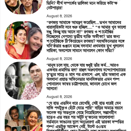
তিনি? দীর্ঘ সম্পর্কের তালিকা মনে করিয়ে কটা’ক্ষ
নেটপাড়ার!
August 8, 2026
“রণজয় আমাকে আমন্ত্রণ করেছিল…তখন আমাদের
ধারাবাহিকটা সবে শুরু হচ্ছিল….” “ও আমার খুব ভালো
বন্ধু, কিচ্ছু যায় আসে না!” রণজয় ও শ্যামৌপ্তির
বিচ্ছেদের নেপথ্যে তৃতীয় ব্যক্তি অভীকা? তার জন্য
শ্যামৌপ্তিকে ঠি’কিয়েছেন রণজয়? সহঅভিনেতার সঙ্গে
ঘনি’ষ্ঠতার গুঞ্জনে হচ্ছে বদনাম! প্রথমবার মুখ খুললেন
নায়িকা, অবশেষে সামনে আনলেন কোন সত্যি?
August 8, 2026
‘মানুষ চলে যায়, থেকে যায় শুধুই তাঁর কর্ম…আরও
একবার প্রমাণিত হল!’ রাহুল অরুণোদয় বন্দ্যোপাধ্যায়ের
মৃ’ত্যুর সাড়ে ৪ মাস পর প্রকাশ্যে এল, তাঁর অজানা এক
অবদান! প্রয়াত অভিনেতার মানবিকতার এমন গল্প
শোনালেন ভাস্বর চট্টোপাধ্যায়, জানলে চোখে জল
আসবে!
August 8, 2026
“যে হাত এতদিন ধরে রেখেছি, সেই হাত ধরেই যেন
বাকি পথটুকুও হেঁটে যেতে পারি” বাড়ির অমতে বয়সে
অনেক বড় অতনুকে বেছে নিয়েছিলেন, সন্তানহীন
হতেও এত বছর পর অটুট দু’জনের ভালোবাসা!
বর্তমানে ভাঙনের যুগে অনুপ্রেরণা এই তারকা দম্পতির
গল্প! এতটুকু আক্ষেপ নেই, উল্টে ৩০তম