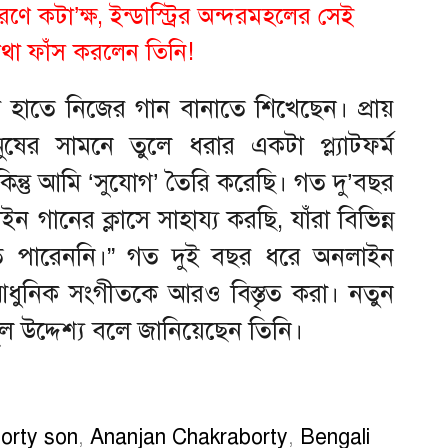
ণে কটা’ক্ষ, ইন্ডাস্ট্রির অন্দরমহলের সেই
কথা ফাঁস করলেন তিনি!
র হাতে নিজের গান বানাতে শিখেছেন। প্রায়
ষের সামনে তুলে ধরার একটা প্ল্যাটফর্ম
িন্তু আমি ‘সুযোগ’ তৈরি করেছি। গত দু’বছর
 গানের ক্লাসে সাহায্য করছি, যাঁরা বিভিন্ন
ে পারেননি।” গত দুই বছর ধরে অনলাইন
্য আধুনিক সংগীতকে আরও বিস্তৃত করা। নতুন
ূল উদ্দেশ্য বলে জানিয়েছেন তিনি।
orty son
,
Ananjan Chakraborty
,
Bengali