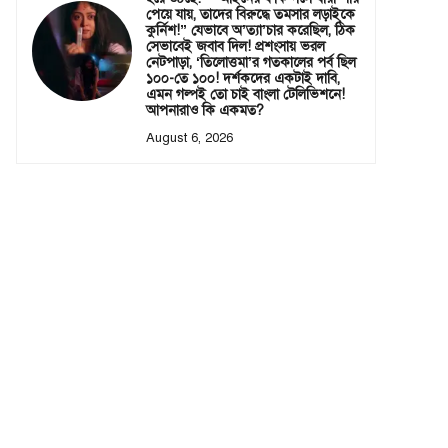
পেয়ে যায়, তাদের বিরুদ্ধে তমসার লড়াইকে
কুর্নিশ!” যেভাবে অ’ত্যা’চার করেছিল, ঠিক
সেভাবেই জবাব দিল! প্রশংসায় ভরল
নেটপাড়া, ‘তিলোত্তমা’র গতকালের পর্ব ছিল
১০০-তে ১০০! দর্শকদের একটাই দাবি,
এমন গল্পই তো চাই বাংলা টেলিভিশনে!
আপনারাও কি একমত?
August 6, 2026