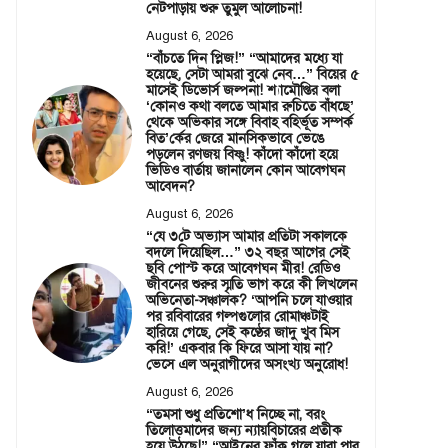
নেটপাড়ায় শুরু তুমুল আলোচনা!
August 6, 2026
“বাঁচতে দিন প্লিজ!” “আমাদের মধ্যে যা
হয়েছে, সেটা আমরা বুঝে নেব…” বিয়ের ৫
মাসেই ডিভোর্স জল্পনা! শ্যামৌপ্তির বলা
‘কোনও কথা বলতে আমার রুচিতে বাঁধছে’
থেকে অভিকার সঙ্গে বিবাহ বহির্ভূত সম্পর্ক
বিত’র্কের জেরে মানসিকভাবে ভেঙে
পড়লেন রণজয় বিষ্ণু! কাঁদো কাঁদো হয়ে
ভিডিও বার্তায় জানালেন কোন আবেগঘন
আবেদন?
August 6, 2026
“যে ৩টে অভ্যাস আমার প্রতিটা সকালকে
বদলে দিয়েছিল…” ৩২ বছর আগের সেই
ছবি পোস্ট করে আবেগঘন মীর! রেডিও
জীবনের শুরুর স্মৃতি ভাগ করে কী লিখলেন
অভিনেতা-সঞ্চালক? ‘আপনি চলে যাওয়ার
পর রবিবারের গল্পগুলোর রোমাঞ্চটাই
হারিয়ে গেছে, সেই কণ্ঠের জাদু খুব মিস
করি!’ একবার কি ফিরে আসা যায় না?
ভেসে এল অনুরাগীদের অসংখ্য অনুরোধ!
August 6, 2026
“তমসা শুধু প্রতিশো’ধ নিচ্ছে না, বরং
তিলোত্তমাদের জন্য ন্যায়বিচারের প্রতীক
হয়ে উঠছে!” “আইনের ফাঁক গলে যারা পার