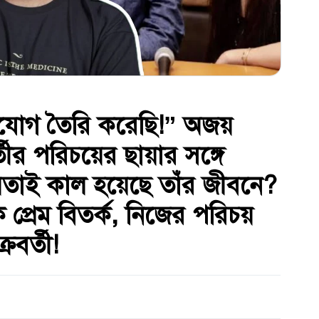
 সুযোগ তৈরি করেছি!” অজয়
্তীর পরিচয়ের ছায়ার সঙ্গে
য়তাই কাল হয়েছে তাঁর জীবনে?
 প্রেম বিতর্ক, নিজের পরিচয়
রবর্তী!