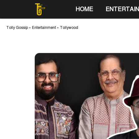
Skip
HOME
ENTERTAI
to
content
Tolly Gossip
»
Entertainment
»
Tollywood