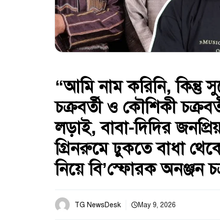
“আমি নাম করিনি, কিন্তু
চক্রবর্তী ও কৌশিকী চক্রবর
লড়াই, বাবা-দিদির জনপ্রি
গ্রিনরুমে ঢুকতে বাধা থেকে
নিয়ে বি’স্ফোরক অনঞ্জন চক্
TG NewsDesk
May 9, 2026