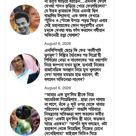
না তবুও জড়িয়ে ধরতেন…এমনকি ফেলে
দেওয়া পানও কুড়িয়ে খেয়ে ফেলেছিলেন!”
যে উত্তম কুমারকে ঘিরে এমনই ছিল
বাঙালির উন্মাদনা, এক ঝলক দেখতে
স্টুডিও ও স্টেজে উপচে পড়ত ভিড়! এবার
সেই মহানায়কের কোন অনুরাগীর এমন
চমকে দেওয়া কাণ্ড ফাঁস করলেন বর্ষীয়ান
অভিনেত্রী রত্না ঘোষাল?
August 6, 2026
এনসিপিআই ছেড়ে কি ফের ‘কালীঘাট
তৃণমূল’? দিল্লির বৈঠকের পর বিদ্রো’হী
শিবিরের নেতা ও সাংসদদের ‘ঘর ওয়াপসি’
নিয়ে জল্পনা যখন তুঙ্গে, তখনই নিজের
রাজনৈতিক অবস্থান নিয়ে মুখ খুললেন
দেব! আবার মমতার হাত ধরবেন, কী
বললেন অভিনেতা-সাংসদ?
August 6, 2026
“আমার এক মুস’লিম স্ত্রীকে নিয়ে
আমেরিকা গিয়েছিলাম…হাতা যেন থালায়
না লাগে, ওঁকে ৫ ফুট ওপর থেকে খাবার
পরিবেশন করেছিল!” বাঙালি পরিবারে
নিমন্ত্রণের অভিজ্ঞতা ভাগ করলেন কবীর
সুমন! ‘একটা মুস’লিম স্ত্রী মানে, কতজন
আছে এরকম?’ ‘আপনি ভুল বলছেন, ওটা
মহাকাশ থেকে দিয়েছিল, নিজের চোখে
দেখেছিলাম!’ ভাইরাল ভিডিও ঘিরে