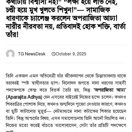
কথাটায় বিশ্বাসী নই!” “লক্ষী হয়ে লাভ নেই,
চণ্ডী হয়ে মুখ খুলতে শিখুন!”— সামাজিক
ধারণাকে চ্যালেঞ্জ করলেন অপরাজিতা আঢ্য!
নারীর নীরবতা নয়, প্রতিবাদই হোক শক্তি, বার্তা
তাঁর!
TG NewsDesk
October 9, 2025
তিনি একজন এমন অভিনেত্রী যাঁর জীবনযাপন থেকে চিন্তাভাবনায় থাকে
বরাবরই স্পষ্ট স্বাধীনতার ছাপ। বিনোদন জগতে নানা ধরণের সাহসী
পদক্ষেপকে কেন্দ্র করে বিতর্ক তৈরি হয়, কিন্তু
‘অপরাজিতা আঢ্য’
(Aparajita Adhya)
যেন এসবের বাইরেই নিজের ছন্দে চলেন। কখনও
শিবরাত্রির পোশাক নিয়ে, কখনও জন্মদিনে পুজো নেওয়ার কারণে, কখনও
বা ছুটি কাটানোর মুহূর্ত— নেটমাধ্যমে নানা কটাক্ষের শিকার হয়েছেন
তিনি। কিন্তু আশ্চর্যের বিষয়, এসব সমালোচনায় তিনি আদৌ বিচলিত নন।
নিজের মতো করেই বাঁচতে ভালোবাসেন, সেটা তাঁর প্রতিটি পদক্ষেপে