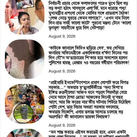
নির্বাচনী প্রচার থেকে ফলাফলের পরেও মুখে ছিল বড়
বড় কথা! হঠাৎ ঘাসফুলে এলা’র্জি, মনে ধরেছে পদ্ম!
মুখ্যমন্ত্রীর প্রশংসা থেকে মোদির সঙ্গে প্রাতরাশ বৈঠক!
‘লেজ নেড়ে ঘুরতে কেমন লাগছে?’, ‘এখন নাম নিলে
দিন-রাত সবই ভালো কাটে’ পুরনো মন্তব্য টেনে ‘ভালো
তৃণমূল’ সায়নীকে ধুয়ে দিল নেটপাড়া!
August 9, 2026
‘কাউকে জানালে ভিডিও ছড়িয়ে দেব’, ভয় দেখিয়ে
জনপ্রিয় অভিনেত্রীকে একাধিকবার ধ*র্ষণ! দিনের পর
দিন যৌ*ন অ’ত্যাচারের শি’কার হয়ে অবশেষে হলেন
পুলিশের দ্বারস্থ, গ্রেপ্তার ৭৩ বছরের বর্ষীয়ান পরিচালক!
August 9, 2026
“প্রাইমারি ইনভেস্টিগেশনে প্রমাণ লোপাট করে বিগত
সরকার…” অভয়ার মৃ’ত্যুবার্ষিকীতে ‘অন্য দিশা’র
ইঙ্গিত রুদ্রনীলের! আজও মনে পড়লে শিরদাঁড়া বেয়ে
নেমে আসে ঠান্ডা স্রোত! আজকের দিনেই দু’বছর
আগে, আর জি করের নার’কীয় ঘটনায় শিউরে উঠেছিল
গোটা দেশ, তার বিচার অধরা! সরকার বদলেছে,
ক্ষমতায় বিজেপি, এবার তদন্তে আসতে চলেছে বড়
অগ্রগতি? কী জানালেন তারকা বিধায়ক?
August 9, 2026
“মন শান্ত করতে এইসব করতেই হবে, এমন একটা