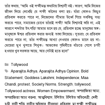
তাঁর কথায়, “আমি ওই লক্ষীমন্ত কথাটায় বিশ্বাসী নই। কারণ, আমি নিজের
জীবন দিয়ে দেখেছি যে লক্ষী কাঁদের বলা হয়। যাঁরা কোনও কিছুর
প্রতিবাদ করতে পারে না, নিজেদের সীমার ঊর্ধ্বে গিয়ে সবকিছু সহ্য
করতে পারে, সমাজের চোখে তাঁরাই লক্ষী! আমি বিশ্বাসই করি না, এই
কারণে শব্দটার উৎপত্তি! আমার মনে হয় যে, প্রতিবাদ হচ্ছে মানুষের অঙ্গ।
মানুষকে ঈশ্বর প্রতিবাদ করার জন্যই ভাষা দিয়েছে। সুতরাং যে প্রতিবাদ
করতে পারে না, তাঁর লক্ষীমন্ত আখ্যা নেওয়ার কোনও মানে হয় না।
মেয়েরা মুখ খুলতে শিখুক। আজকের পৃথিবীতে বাঁচতে গেলে চন্ডী
হওয়ার খুব দরকার আছে, আর সেটাই হতে হবে!”
Categories
Tollywood
Tags
Aparajita Adhya
,
Aparajita Adhya Opinion
,
Bold
Statement
,
Goddess Lakshmi
,
Independence
,
Maa
Chandi
,
protest
,
Society Norms
,
Strength
,
tollywood
,
Tollywood actress
,
Women Empowerment
,
অপরাজিতা আঢ্য
,
অপরাজিতা আঢ্য বক্তব্য
,
আত্মবিশ্বাস
,
টলিউড
,
টলিউড অভিনেত্রী
,
দেবী
চণ্ডী
,
নারী শক্তি
,
নারীর অধিকার
,
নীরবতা
,
প্রতিবাদ
,
মা লক্ষ্মী
,
লক্ষীমন্ত
,