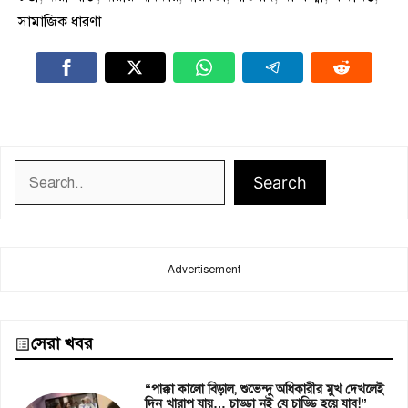
সামাজিক ধারণা
Search
Search
---Advertisement---
সেরা খবর
“পাক্কা কালো বিড়াল, শুভেন্দু অধিকারীর মুখ দেখলেই
দিন খারাপ যায়… চাড্ডা নই যে চাড্ডি হয়ে যাব!”