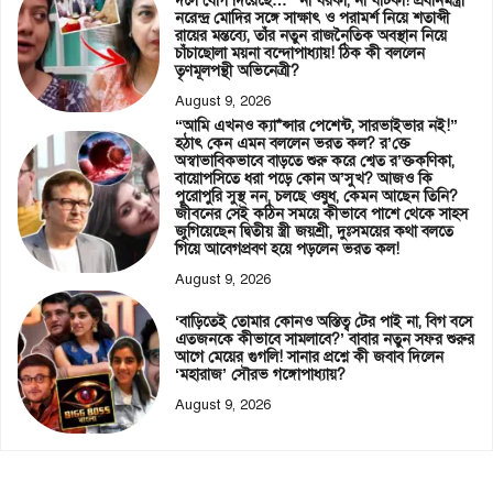
দলে যোগ দিয়েছে…” না ঘরকা, না ঘাটকা! প্রধানমন্ত্রী
নরেন্দ্র মোদির সঙ্গে সাক্ষাৎ ও পরামর্শ নিয়ে শতাব্দী
রায়ের মন্তব্যে, তাঁর নতুন রাজনৈতিক অবস্থান নিয়ে
চাঁচাছোলা ময়না বন্দোপাধ্যায়! ঠিক কী বললেন
তৃণমূলপন্থী অভিনেত্রী?
August 9, 2026
“আমি এখনও ক্যা*ন্সার পেশেন্ট, সারভাইভার নই!”
হঠাৎ কেন এমন বললেন ভরত কল? র’ক্তে
অস্বাভাবিকভাবে বাড়তে শুরু করে শ্বেত র’ক্তকণিকা,
বায়োপসিতে ধরা পড়ে কোন অ’সুখ? আজও কি
পুরোপুরি সুস্থ নন, চলছে ওষুধ, কেমন আছেন তিনি?
জীবনের সেই কঠিন সময়ে কীভাবে পাশে থেকে সাহস
জুগিয়েছেন দ্বিতীয় স্ত্রী জয়শ্রী, দুঃসময়ের কথা বলতে
গিয়ে আবেগপ্রবণ হয়ে পড়লেন ভরত কল!
August 9, 2026
‘বাড়িতেই তোমার কোনও অস্তিত্ব টের পাই না, বিগ বসে
এতজনকে কীভাবে সামলাবে?’ বাবার নতুন সফর শুরুর
আগে মেয়ের গুগলি! সানার প্রশ্নে কী জবাব দিলেন
‘মহারাজ’ সৌরভ গঙ্গোপাধ্যায়?
August 9, 2026