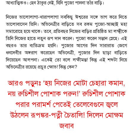
আধ্যাত্মিকও। হেন ঠাকুর নেই, যিনি পুজো পাননা তাঁর বাড়ি।
নিজের ভালোলাগা-খারাপলাগা সবকিছু ঈশ্বরের সঙ্গে ভাগ করে নিতে
ভালোবাসেন তিনি। অভিনেত্রীর বাড়িতে সব রকম পুজো-আচ্ছাই মহা
সমারোহে হয়ে থাকে। তবে, প্রতিবছর নিজের বাড়ির প্রতিষ্ঠিত মা লক্ষ্মীকে
তিনি নিজের হাতে নতুন রূপ দান করেন। পুজো করেন সন্তান স্নেহে। এই
বছরও তার ব্যতিক্রম হয়নি। পুজোর আগের দিন সারারাত জেগে
ধনদেবীর অঙ্গরাগ করেছেন অভিনেত্রী, পুজোর দিন ছাড়া বাড়িতে
দিয়েছেন আলপনা। একেই তো বলে লক্ষীমন্ত! কিন্তু এই শব্দটা নিয়ে
অভিনেত্রীর রয়েছে প্রচুর ক্ষোভ! কিন্তু কেন?
আরও পড়ুনঃ ‘হয় নিজের মোটা চেহারা কমান,
নয় রুচিশীল পোশাক পরুন!’ রুচিশীল পোশাক
পরার পরামর্শ পেতেই তেলেবেগুনে জ্বলে
উঠলেন রূপঙ্কর-পত্নী চৈতালি! দিলেন মোক্ষম
জবাব