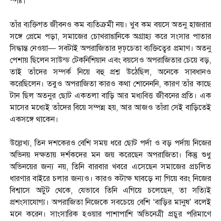
স্পষ্ট।
তাঁর ব্যক্তিগত জীবনও কম ব্যতিক্রমী নয়। খুব কম বয়সে অতনু হাজরার
সঙ্গে প্রেমে পড়া, সমাজের চোখরাঙানিকে অগ্রাহ্য করে সংসার পাতার
সিদ্ধান্ত নেওয়া— সবটাই অপরাজিতার দৃঢ়চেতা ব্যক্তিত্বের প্রমাণ। অতনু
পেশায় ছিলেন সাউন্ড টেকনিশিয়ান এবং বয়সেও অপরাজিতার চেয়ে বড়,
তাই তাঁদের সম্পর্ক নিয়ে বহু প্রশ্ন উঠেছিল, অনেকে সাবধানও
করেছিলেন। তবুও অপরাজিতা কারও কথা শোনেননি, কারণ তাঁর কাছে
টান ছিল অতনুর ছোট একতলা বাড়ি আর মধ্যবিত্ত জীবনের প্রতি। এক
মাসের মধ্যেই তাঁদের বিয়ে সম্পন্ন হয়, আর আজও তাঁরা সেই বাড়িতেই
একসঙ্গে থাকেন।
উল্লেখ্য, তিন দশকেরও বেশি সময় ধরে ছোট পর্দা ও বড় পর্দায় নিজের
অভিনয় দক্ষতায় দর্শকদের মন জয় করেছেন অপরাজিতা। কিন্তু শুধু
অভিনয়ের জন্য নয়, তিনি বারবার খবরে এসেছেন সমাজের প্রচলিত
ধারণার বাইরে চলার জন্যও। কারও কটাক্ষ ঘাবড়ে না গিয়ে বরং নিজের
বিশ্বাসে অটুট থেকে, যেভাবে তিনি এগিয়ে চলেছেন, তা সত্যিই
প্রশংসাযোগ্য। অপরাজিতা নিজেকে সবচেয়ে বেশি ‘বাড়ির মানুষ’ বলেই
মনে করেন। সাংসারিক হওয়ার পাশাপাশি অভিনেত্রী প্রচুর পরিমাণে