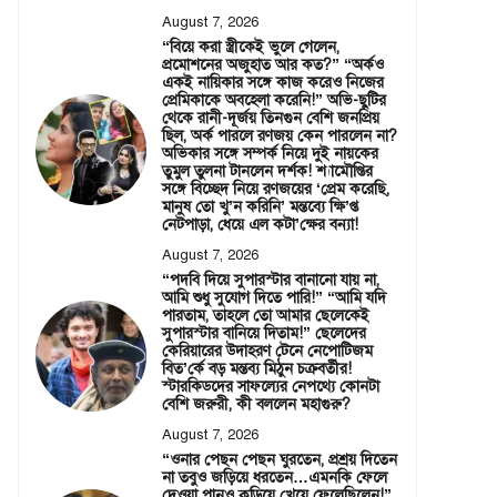
August 7, 2026
“বিয়ে করা স্ত্রীকেই ভুলে গেলেন,
প্রমোশনের অজুহাত আর কত?” “অর্কও
একই নায়িকার সঙ্গে কাজ করেও নিজের
প্রেমিকাকে অবহেলা করেনি!” অভি-ছুটির
থেকে রানী-দূর্জয় তিনগুন বেশি জনপ্রিয়
ছিল, অর্ক পারলে রণজয় কেন পারলেন না?
অভিকার সঙ্গে সম্পর্ক নিয়ে দুই নায়কের
তুমুল তুলনা টানলেন দর্শক! শ্যামৌপ্তির
সঙ্গে বিচ্ছেদ নিয়ে রণজয়ের ‘প্রেম করেছি,
মানুষ তো খু’ন করিনি’ মন্তব্যে ক্ষি’প্ত
নেটপাড়া, ধেয়ে এল কটা’ক্ষের বন্যা!
August 7, 2026
“পদবি দিয়ে সুপারস্টার বানানো যায় না,
আমি শুধু সুযোগ দিতে পারি!” “আমি যদি
পারতাম, তাহলে তো আমার ছেলেকেই
সুপারস্টার বানিয়ে দিতাম!” ছেলেদের
কেরিয়ারের উদাহরণ টেনে নেপোটিজম
বিত’র্কে বড় মন্তব্য মিঠুন চক্রবর্তীর!
স্টারকিডদের সাফল্যের নেপথ্যে কোনটা
বেশি জরুরী, কী বললেন মহাগুরু?
August 7, 2026
“ওনার পেছন পেছন ঘুরতেন, প্রশ্রয় দিতেন
না তবুও জড়িয়ে ধরতেন…এমনকি ফেলে
দেওয়া পানও কুড়িয়ে খেয়ে ফেলেছিলেন!”