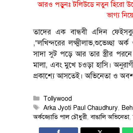
আরও পড়ুনঃ
টলিউডে নতুন হিরো উঠে 
ভাগ্য নিয
তাদের এক বান্ধবী এদিন ফেইসবু
,”লখিন্দরের লক্ষ্মীলাভ,শুভেচ্ছা অ
সাদা সুট পড়ে আর তার স্ত্রীর পর
মালা, এবং মুখে চওড়া হাসি। অনুরাগী
প্রকাশ্যে আসতেই। অভিনেতা ও অবশ
Categories
Tollywood
Tags
Arka Jyoti Paul Chaudhury
,
Beh
অর্কজ্যোতি পাল চৌধুরী
,
বাঙালি অভিনেতা
,