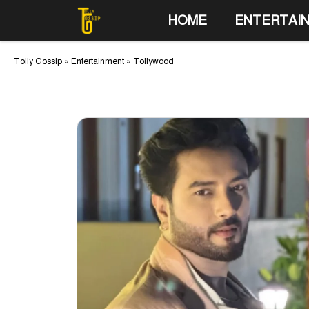
Skip
HOME
ENTERTAI
to
content
Tolly Gossip
»
Entertainment
»
Tollywood