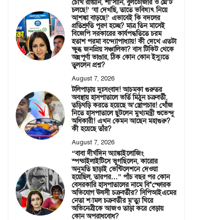
চোখ রাঙানি, শা’সানি, বুলডোজার ও থ্রে’ট
চলছে!’ ‘যা দেখছি, তাতে ভবিষ্যৎ নিয়ে
আশঙ্কা বাড়ছে!’ এভাবেই কি বদলের
প্রতিশ্রুতি পূরণ হচ্ছে? মাত্র তিন মাসেই
বিজেপি সরকারের কার্যপদ্ধতিতে চরম
হতাশ পরমা বন্দ্যোপাধ্যায়! কী দেখে এতটা
ক্ষুব্ধ জনপ্রিয় সঞ্চালিকা? বাস টিকিট থেকে
অন্নপূর্ণা ভাণ্ডার, ঠিক কোন কোন ইস্যুতে
তুললেন প্রশ্ন?
August 7, 2026
টলিপাড়ায় দুঃসংবাদ! আচমকা গুরুতর
অবস্থায় হাসপাতালে ভর্তি মিঠুন চক্রবর্তী,
তড়িঘড়ি করতে হয়েছে অ’স্ত্রোপচার! খোঁজ
নিতে হাসপাতালে ছুটলেন মুখ্যমন্ত্রী শুভেন্দু
অধিকারী! এখন কেমন আছেন মহাগুরু?
কী হয়েছে তাঁর?
August 7, 2026
“বাবা দীর্ঘদিন অ্যাঙ্কাইলোজিং
স্পন্ডাইলাইটিসে ভুগছিলেন, কারোর
অনুমতি ছাড়াই ভেন্টিলেশনে দেওয়া
হয়েছিল, তারপর…” পাঁচ বছর পর কোন
বেসরকারি হাসপাতালের নামে বি*স্ফোরক
অভিযোগ ঊষসী চক্রবর্তীর? সিপিআইএমের
নেতা শ্যামল চক্রবর্তীর মৃ’ত্যু ঘিরে
অভিনেত্রীকে আজও তাড়া করে বেড়ায়
কোন অপরাধবোধ?