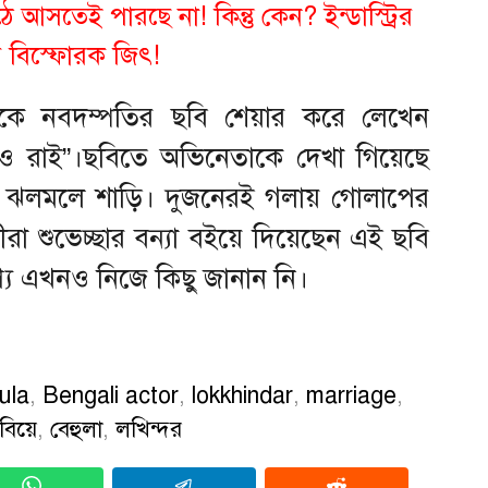
আসতেই পারছে না! কিন্তু কেন? ইন্ডাস্ট্রির
়ে বিস্ফোরক জিৎ!
কে নবদম্পতির ছবি শেয়ার করে লেখেন
র্ক ও রাই”।ছবিতে অভিনেতাকে দেখা গিয়েছে
নে ঝলমলে শাড়ি। দুজনেরই গলায় গোলাপের
রা শুভেচ্ছার বন্যা বইয়ে দিয়েছেন এই ছবি
্য এখনও নিজে কিছু জানান নি।
ula
,
Bengali actor
,
lokkhindar
,
marriage
,
বিয়ে
,
বেহুলা
,
লখিন্দর