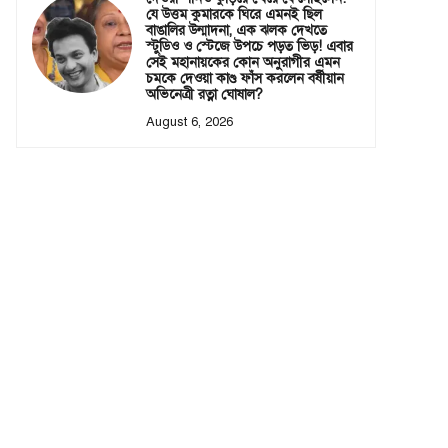
যে উত্তম কুমারকে ঘিরে এমনই ছিল
বাঙালির উন্মাদনা, এক ঝলক দেখতে
স্টুডিও ও স্টেজে উপচে পড়ত ভিড়! এবার
সেই মহানায়কের কোন অনুরাগীর এমন
চমকে দেওয়া কাণ্ড ফাঁস করলেন বর্ষীয়ান
অভিনেত্রী রত্না ঘোষাল?
August 6, 2026