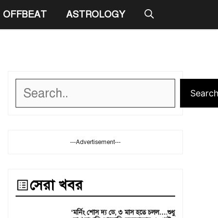
OFFBEAT
ASTROLOGY
Search
Searc
---Advertisement---
সেরা খবর
‘মর্নিং শোস দ্য ডে, ৩ মাস হতে চলল….শুধু