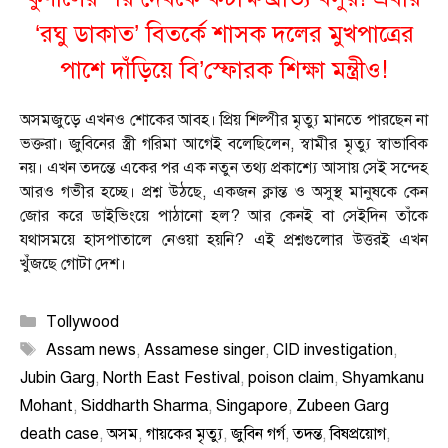
‘রঘু ডাকাত’ বিতর্কে শাসক দলের মুখপাত্রের
পাশে দাঁড়িয়ে বি’স্ফোরক শিক্ষা মন্ত্রীও!
অসমজুড়ে এখনও শোকের আবহ। প্রিয় শিল্পীর মৃত্যু মানতে পারছেন না
ভক্তরা। জুবিনের স্ত্রী গরিমা আগেই বলেছিলেন, স্বামীর মৃত্যু স্বাভাবিক
নয়। এখন তদন্তে একের পর এক নতুন তথ্য প্রকাশ্যে আসায় সেই সন্দেহ
আরও গভীর হচ্ছে। প্রশ্ন উঠছে, একজন ক্লান্ত ও অসুস্থ মানুষকে কেন
জোর করে ডাইভিংয়ে পাঠানো হল? আর কেনই বা সেইদিন তাঁকে
যথাসময়ে হাসপাতালে নেওয়া হয়নি? এই প্রশ্নগুলোর উত্তরই এখন
খুঁজছে গোটা দেশ।
Categories
Tollywood
Tags
Assam news
,
Assamese singer
,
CID investigation
,
Jubin Garg
,
North East Festival
,
poison claim
,
Shyamkanu
Mohant
,
Siddharth Sharma
,
Singapore
,
Zubeen Garg
death case
,
অসম
,
গায়কের মৃত্যু
,
জুবিন গর্গ
,
তদন্ত
,
বিষপ্রয়োগ
,