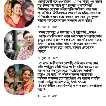
ধারাবাহিকটা সবে শুরু হচ্ছিল….” “ও আমার খুব ভালো
বন্ধু, কিচ্ছু যায় আসে না!” রণজয় ও শ্যামৌপ্তির
বিচ্ছেদের নেপথ্যে তৃতীয় ব্যক্তি অভীকা? তার জন্য
শ্যামৌপ্তিকে ঠি’কিয়েছেন রণজয়? সহঅভিনেতার সঙ্গে
ঘনি’ষ্ঠতার গুঞ্জনে হচ্ছে বদনাম! প্রথমবার মুখ খুললেন
নায়িকা, অবশেষে সামনে আনলেন কোন সত্যি?
August 8, 2026
‘মানুষ চলে যায়, থেকে যায় শুধুই তাঁর কর্ম…আরও
একবার প্রমাণিত হল!’ রাহুল অরুণোদয় বন্দ্যোপাধ্যায়ের
মৃ’ত্যুর সাড়ে ৪ মাস পর প্রকাশ্যে এল, তাঁর অজানা এক
অবদান! প্রয়াত অভিনেতার মানবিকতার এমন গল্প
শোনালেন ভাস্বর চট্টোপাধ্যায়, জানলে চোখে জল
আসবে!
August 8, 2026
“যে হাত এতদিন ধরে রেখেছি, সেই হাত ধরেই যেন
বাকি পথটুকুও হেঁটে যেতে পারি” বাড়ির অমতে বয়সে
অনেক বড় অতনুকে বেছে নিয়েছিলেন, সন্তানহীন
হতেও এত বছর পর অটুট দু’জনের ভালোবাসা!
বর্তমানে ভাঙনের যুগে অনুপ্রেরণা এই তারকা দম্পতির
গল্প! এতটুকু আক্ষেপ নেই, উল্টে ৩০তম
বিবাহবার্ষিকীতে কোন উপলব্ধি ভাগ করলেন অপরাজিতা
আঢ্য?
August 8, 2026