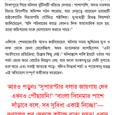
সিঙ্গাপুরে গিয়ে ঘটনার খুঁটিনাটি খতিয়ে দেখছে। পাশাপাশি, অসম সরকার
বিচার বিভাগীয় কমিশন গঠন করেছে, যার নেতৃত্বে রয়েছেন গুয়াহাটি
হাইকোর্টের বিচারপতি সৌমিত্র শইকিয়া। মুখ্যমন্ত্রী হিমন্ত বিশ্বশর্মা
জানিয়েছেন, “যদি পরিবারের কাছে কোনও দিক অস্বাভাবিক মনে হয়,
তারা কমিশনের সঙ্গে যোগাযোগ করতে পারে।”
এদিকে, শেখরজ্যোতি আরও জানিয়েছেন, ঘটনার সময় জুবিনের মুখ ও
নাক থেকে ফেনা বেরোচ্ছিল, অথচ ম্যানেজার বলেছিলেন, “এটা
অ্যাসিডের প্রতিক্রিয়া, চিন্তার কিছু নেই।” ঘটনাস্থলে নাকি ইয়টে ওঠার পর
শর্মা জোর করে বোটের নিয়ন্ত্রণ নেয়, যার ফলে মাঝসমুদ্রে সেটি দুলতে
শুরু করে এবং সবাই আতঙ্কে পড়ে। যদিও সিদ্ধার্থ শর্মা ও শ্যামকানু মহন্ত
এই অভিযোগ সম্পূর্ণ অস্বীকার করেছেন।
আরও পড়ুনঃ
“সুপারস্টার বলার জায়গায় দেব
এখনও পৌঁছায়নি!” “বাংলা সিনেমার পাশে
দাঁড়াবে বলে, সব সুবিধা একাই নিচ্ছে!”—
কুণালের পর দেবকে কটাক্ষ ব্রাত্য বসুর! এবার