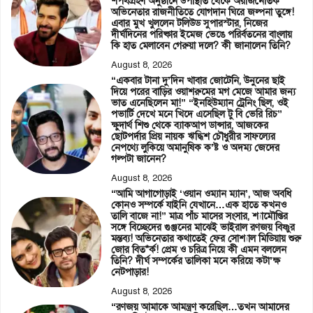
শপথগ্রহণ অনুষ্ঠানে উপস্থিতি থেকে অরাজনৈতিক
অভিনেতার রাজনীতিতে যোগদান ঘিরে জল্পনা তুঙ্গে!
এবার মুখ খুললেন টলিউড সুপারস্টার, নিজের
দীর্ঘদিনের পরিষ্কার ইমেজ ভেঙে পরির্বতনের বাংলায়
কি হাত মেলাবেন গেরুয়া দলে? কী জানালেন তিনি?
August 8, 2026
“একবার টানা দু’দিন খাবার জোটেনি, উনুনের ছাই
দিয়ে পরের বাড়ির ওয়াশরুমের মগ মেজে আমার জন্য
ভাত এনেছিলেন মা!” “ইনহিউম্যান ট্রেনিং ছিল, ওই
পভার্টি দেখে মনে খিদে এসেছিল টু বি ভেরি রিচ”
ক্ষুদার্থ শিশু থেকে ব্যাকআপ ডান্সার, আজকের
ছোটপর্দার প্রিয় নায়ক ঋদ্ধিশ চৌধুরীর সাফল্যের
নেপথ্যে লুকিয়ে অমানুষিক ক’ষ্ট ও অদম্য জেদের
গল্পটা জানেন?
August 8, 2026
“আমি আগাগোড়াই ‘ওয়ান ওম্যান ম্যান’, আজ অবধি
কোনও সম্পর্কে যাইনি যেখানে…এক হাতে কখনও
তালি বাজে না!” মাত্র পাঁচ মাসের সংসার, শ্যামৌপ্তির
সঙ্গে বিচ্ছেদের গুঞ্জনের মাঝেই ভাইরাল রণজয় বিষ্ণুর
মন্তব্য! অভিনেতার কথাতেই ফের সোশ্যাল মিডিয়ায় শুরু
জোর বিত*র্ক! প্রেম ও চরিত্র নিয়ে কী এমন বললেন
তিনি? দীর্ঘ সম্পর্কের তালিকা মনে করিয়ে কটা’ক্ষ
নেটপাড়ার!
August 8, 2026
“রণজয় আমাকে আমন্ত্রণ করেছিল…তখন আমাদের