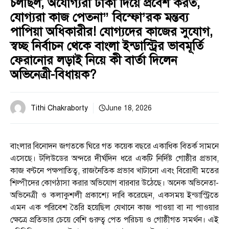
চলছিল, অযোগ্যরা টাকা দিয়ে প্রবেশ করত,
যোগ্যরা কাজ পেতনা” বিস্ফো’রক মন্তব্য
পাপিয়া অধিকারীর! যোগ্যদের কাজের সুযোগ,
স্বচ্ছ নির্বাচন থেকে বাংলা ইন্ডাস্ট্রির ভাবমূর্তি
ফেরানোর লড়াই নিয়ে কী বার্তা দিলেন
অভিনেত্রী-বিধায়ক?
Tithi Chakraborty
June 18, 2026
বাংলার বিনোদন জগতকে ঘিরে গত কয়েক বছরে একাধিক বিতর্ক সামনে
এসেছে। টলিউডের অন্দরে দীর্ঘদিন ধরে একটি নির্দিষ্ট গোষ্ঠীর প্রভাব,
কাজ বণ্টনে পক্ষপাতিত্ব, রাজনৈতিক প্রভাব খাটানো এবং বিরোধী মতের
শিল্পীদের কোণঠাসা করার অভিযোগ বারবার উঠেছে। অনেক অভিনেতা-
অভিনেত্রী ও কলাকুশলী প্রকাশ্যে দাবি করেছেন, একসময় ইন্ডাস্ট্রিতে
এমন এক পরিবেশ তৈরি হয়েছিল যেখানে কাজ পাওয়া বা না পাওয়ার
ক্ষেত্রে প্রতিভার চেয়ে বেশি গুরুত্ব পেত পরিচয় ও গোষ্ঠীগত সমর্থন। এই