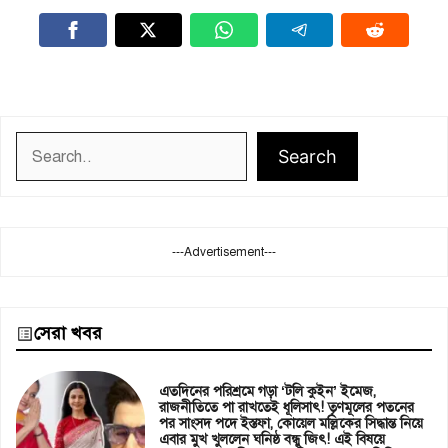
Search
Search
---Advertisement---
সেরা খবর
এতদিনের পরিশ্রমে গড়া ‘টলি কুইন’ ইমেজ,
রাজনীতিতে পা রাখতেই ধূলিসাৎ! তৃণমূলের পতনের
পর সাংসদ পদে ইস্তফা, কোয়েল মল্লিকের সিদ্ধান্ত নিয়ে
এবার মুখ খুললেন ঘনিষ্ঠ বন্ধু জিৎ! এই বিষয়ে