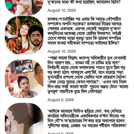
দু’জনের মধ্যে কী কথা হয়েছিল, জানালেন তিনি?
August 10, 2026
রনজয়-শ্যামৌপ্তির পর এবার কি আদৃত-কৌশাম্বীর
সম্পর্কেও অশনি সংকেত? রনজয়ের বিয়ের আসরে
শেষবার একসঙ্গে, এরপর থেকেই আড়ালে দু’জন!
জন্মদিনের শুভেচ্ছা থেকে হোলির উদযাপন, সর্বত্রই
চোখে লাগার মতো দূরত্ব! তবে কি তারকা দম্পতির
বদলে যাওয়া সমীকরণ দাম্পত্যে ফাটলের ইঙ্গিত?
August 10, 2026
“পাক্কা কালো বিড়াল, শুভেন্দু অধিকারীর মুখ দেখলেই
দিন খারাপ যায়… চাড্ডা নই যে চাড্ডি হয়ে যাব!”
নির্বাচনী প্রচার থেকে ফলাফলের পরেও মুখে ছিল বড়
বড় কথা! হঠাৎ ঘাসফুলে এলা’র্জি, মনে ধরেছে পদ্ম!
মুখ্যমন্ত্রীর প্রশংসা থেকে মোদির সঙ্গে প্রাতরাশ বৈঠক!
‘লেজ নেড়ে ঘুরতে কেমন লাগছে?’, ‘এখন নাম নিলে
দিন-রাত সবই ভালো কাটে’ পুরনো মন্তব্য টেনে ‘ভালো
তৃণমূল’ সায়নীকে ধুয়ে দিল নেটপাড়া!
August 9, 2026
‘কাউকে জানালে ভিডিও ছড়িয়ে দেব’, ভয় দেখিয়ে
জনপ্রিয় অভিনেত্রীকে একাধিকবার ধ*র্ষণ! দিনের পর
দিন যৌ*ন অ’ত্যাচারের শি’কার হয়ে অবশেষে হলেন
পুলিশের দ্বারস্থ, গ্রেপ্তার ৭৩ বছরের বর্ষীয়ান পরিচালক!