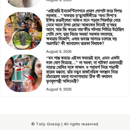
August 9, 2026
“প্রাইমারি ইনভেস্টিগেশনে প্রমাণ লোপাট করে বিগত
সরকার…” অভয়ার মৃ’ত্যুবার্ষিকীতে ‘অন্য দিশা’র
ইঙ্গিত রুদ্রনীলের! আজও মনে পড়লে শিরদাঁড়া বেয়ে
নেমে আসে ঠান্ডা স্রোত! আজকের দিনেই দু’বছর
আগে, আর জি করের নার’কীয় ঘটনায় শিউরে উঠেছিল
গোটা দেশ, তার বিচার অধরা! সরকার বদলেছে,
ক্ষমতায় বিজেপি, এবার তদন্তে আসতে চলেছে বড়
অগ্রগতি? কী জানালেন তারকা বিধায়ক?
August 9, 2026
“মন শান্ত করতে এইসব করতেই হবে, এমন একটা
দলে যোগ দিয়েছে…” না ঘরকা, না ঘাটকা! প্রধানমন্ত্রী
নরেন্দ্র মোদির সঙ্গে সাক্ষাৎ ও পরামর্শ নিয়ে শতাব্দী
রায়ের মন্তব্যে, তাঁর নতুন রাজনৈতিক অবস্থান নিয়ে
চাঁচাছোলা ময়না বন্দোপাধ্যায়! ঠিক কী বললেন
তৃণমূলপন্থী অভিনেত্রী?
August 9, 2026
© Tolly Gossip | All rights reserved