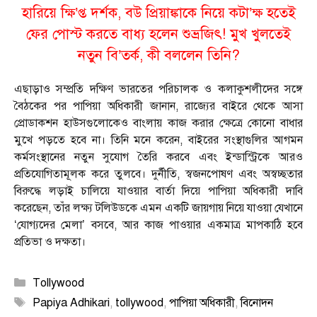
হারিয়ে ক্ষি’প্ত দর্শক, বউ প্রিয়াঙ্কাকে নিয়ে কটা’ক্ষ হতেই
ফের পোস্ট করতে বাধ্য হলেন শুভ্রজিৎ! মুখ খুলতেই
নতুন বি’তর্ক, কী বললেন তিনি?
এছাড়াও সম্প্রতি দক্ষিণ ভারতের পরিচালক ও কলাকুশলীদের সঙ্গে
বৈঠকের পর পাপিয়া অধিকারী জানান, রাজ্যের বাইরে থেকে আসা
প্রোডাকশন হাউসগুলোকেও বাংলায় কাজ করার ক্ষেত্রে কোনো বাধার
মুখে পড়তে হবে না। তিনি মনে করেন, বাইরের সংস্থাগুলির আগমন
কর্মসংস্থানের নতুন সুযোগ তৈরি করবে এবং ইন্ডাস্ট্রিকে আরও
প্রতিযোগিতামূলক করে তুলবে। দুর্নীতি, স্বজনপোষণ এবং অস্বচ্ছতার
বিরুদ্ধে লড়াই চালিয়ে যাওয়ার বার্তা দিয়ে পাপিয়া অধিকারী দাবি
করেছেন, তাঁর লক্ষ্য টলিউডকে এমন একটি জায়গায় নিয়ে যাওয়া যেখানে
‘যোগ্যদের মেলা’ বসবে, আর কাজ পাওয়ার একমাত্র মাপকাঠি হবে
প্রতিভা ও দক্ষতা।
Categories
Tollywood
Tags
Papiya Adhikari
,
tollywood
,
পাপিয়া অধিকারী
,
বিনোদন