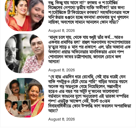
বন্ধু, কিচ্ছু যায় আসে না!” রণজয় ও শ্যামৌপ্তির
বিচ্ছেদের নেপথ্যে তৃতীয় ব্যক্তি অভীকা? তার জন্য
শ্যামৌপ্তিকে ঠি’কিয়েছেন রণজয়? সহঅভিনেতার সঙ্গে
ঘনি’ষ্ঠতার গুঞ্জনে হচ্ছে বদনাম! প্রথমবার মুখ খুললেন
নায়িকা, অবশেষে সামনে আনলেন কোন সত্যি?
August 8, 2026
‘মানুষ চলে যায়, থেকে যায় শুধুই তাঁর কর্ম…আরও
একবার প্রমাণিত হল!’ রাহুল অরুণোদয় বন্দ্যোপাধ্যায়ের
মৃ’ত্যুর সাড়ে ৪ মাস পর প্রকাশ্যে এল, তাঁর অজানা এক
অবদান! প্রয়াত অভিনেতার মানবিকতার এমন গল্প
শোনালেন ভাস্বর চট্টোপাধ্যায়, জানলে চোখে জল
আসবে!
August 8, 2026
“যে হাত এতদিন ধরে রেখেছি, সেই হাত ধরেই যেন
বাকি পথটুকুও হেঁটে যেতে পারি” বাড়ির অমতে বয়সে
অনেক বড় অতনুকে বেছে নিয়েছিলেন, সন্তানহীন
হতেও এত বছর পর অটুট দু’জনের ভালোবাসা!
বর্তমানে ভাঙনের যুগে অনুপ্রেরণা এই তারকা দম্পতির
গল্প! এতটুকু আক্ষেপ নেই, উল্টে ৩০তম
বিবাহবার্ষিকীতে কোন উপলব্ধি ভাগ করলেন অপরাজিতা
আঢ্য?
August 8, 2026