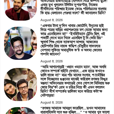
অভিনেতার রাজনীতিতে যোগদান ঘিরে জল্পনা তুঙ্গে!
এবার মুখ খুললেন টলিউড সুপারস্টার, নিজের
দীর্ঘদিনের পরিষ্কার ইমেজ ভেঙে পরির্বতনের বাংলায়
কি হাত মেলাবেন গেরুয়া দলে? কী জানালেন তিনি?
August 8, 2026
“একবার টানা দু’দিন খাবার জোটেনি, উনুনের ছাই
দিয়ে পরের বাড়ির ওয়াশরুমের মগ মেজে আমার জন্য
ভাত এনেছিলেন মা!” “ইনহিউম্যান ট্রেনিং ছিল, ওই
পভার্টি দেখে মনে খিদে এসেছিল টু বি ভেরি রিচ”
ক্ষুদার্থ শিশু থেকে ব্যাকআপ ডান্সার, আজকের
ছোটপর্দার প্রিয় নায়ক ঋদ্ধিশ চৌধুরীর সাফল্যের
নেপথ্যে লুকিয়ে অমানুষিক ক’ষ্ট ও অদম্য জেদের
গল্পটা জানেন?
August 8, 2026
“আমি আগাগোড়াই ‘ওয়ান ওম্যান ম্যান’, আজ অবধি
কোনও সম্পর্কে যাইনি যেখানে…এক হাতে কখনও
তালি বাজে না!” মাত্র পাঁচ মাসের সংসার, শ্যামৌপ্তির
সঙ্গে বিচ্ছেদের গুঞ্জনের মাঝেই ভাইরাল রণজয় বিষ্ণুর
মন্তব্য! অভিনেতার কথাতেই ফের সোশ্যাল মিডিয়ায় শুরু
জোর বিত*র্ক! প্রেম ও চরিত্র নিয়ে কী এমন বললেন
তিনি? দীর্ঘ সম্পর্কের তালিকা মনে করিয়ে কটা’ক্ষ
নেটপাড়ার!
August 8, 2026
“রণজয় আমাকে আমন্ত্রণ করেছিল…তখন আমাদের
ধারাবাহিকটা সবে শুরু হচ্ছিল….” “ও আমার খুব ভালো