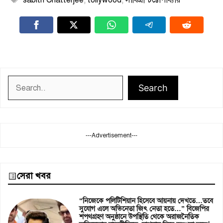
sabitri Chatterjee
,
tollywood
,
সাবিত্রী চট্টোপাধ্যায়
Search
Search
---Advertisement---
সেরা খবর
“নিজেকে পলিটিশিয়ান হিসেবে আয়নায় দেখতে…তবে
সুযোগ এলে অভিনেতা জিৎ নেতা হতে…” বিজেপির
শপথগ্রহণ অনুষ্ঠানে উপস্থিতি থেকে অরাজনৈতিক