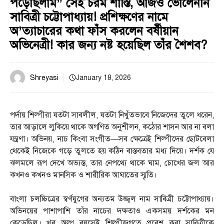
পড়েছিলাম” সেই চরম শাস্তি, আজও ভোলেননি
সাবিত্রী চট্টোপাধ্যায়! প্রশিক্ষণের নামে
অ’ত্যাচারের কথা ফাঁস করলেন বর্ষীয়ান
অভিনেত্রী! কার জন্য নষ্ট হয়েছিল তাঁর শৈশব?
Shreyasi
January 18, 2026
পর্দায় শিল্পীরা যতটা সাবলীল, যতটা নিখুঁতভাবে নিজেদের তুলে ধরেন,
তার আড়ালে লুকিয়ে থাকে অগণিত অনুশীলন, কঠোর শাসন আর না বলা
যন্ত্রণা। অভিনয়, নাচ কিংবা সংগীত—সব ক্ষেত্রেই শিল্পীদের ছোটবেলা
থেকেই নিজেকে গড়ে তুলতে হয় কঠিন বাস্তবতার মধ্য দিয়ে। দর্শক যে
ঝলমলে রূপ দেখে অভ্যস্ত, তার নেপথ্যে থাকে ঘাম, চোখের জল আর
কখনও কখনও মানসিক ও শারীরিক আঘাতের স্মৃতি।
বাংলা চলচ্চিত্রের স্বর্ণযুগের অন্যতম উজ্জ্বল নাম সাবিত্রী চট্টোপাধ্যায়।
অভিনয়ের পাশাপাশি তাঁর নাচের দক্ষতাও একসময় দর্শকের মন
কেড়েছিল। খুব অল্প বয়সেই শিল্পীজগতে প্রবেশ করা সাবিত্রীকে