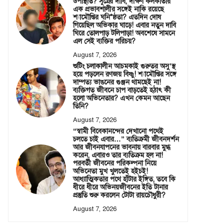
উপস্থিতি? সূত্রের দাবি, দক্ষিণ কলকাতার
এক প্রভাবশালীর সঙ্গেই নাকি রয়েছে
শ্যামৌপ্তির ঘনি*ষ্ঠতা? এতদিন দোষ
গিয়েছিল অভিকার ঘাড়ে! এবার নতুন দাবি
ঘিরে তোলপাড় টলিপাড়া! অবশেষে সামনে
এল সেই ব্যক্তির পরিচয়?
August 7, 2026
শুটিং চলাকালীন আচমকাই গুরুতর অসু’স্থ
হয়ে পড়লেন রণজয় বিষ্ণু! শ্যামৌপ্তির সঙ্গে
দাম্পত্য ভাঙনের গুঞ্জন থামছেই না!
ব্যক্তিগত জীবনে চাপ বাড়তেই হঠাৎ কী
হলো অভিনেতার? এখন কেমন আছেন
তিনি?
August 7, 2026
“স্বামী বিবেকানন্দের দেখানো পথেই
চলতে চাই এবার…” ব্যতিক্রমী জীবনদর্শন
আর জীবনযাপনের ভাবনায় বারবার মুগ্ধ
করেন, এবারও তার ব্যতিক্রম হল না!
পরবর্তী জীবনের পরিকল্পনা নিয়ে
অভিনেতা মুখ খুলতেই হইচই!
আধ্যাত্মিকতার পথে হাঁটার ইঙ্গিত, তবে কি
ধীরে ধীরে অভিনয়জীবনের ইতি টানার
প্রস্তুতি শুরু করলেন টোটা রায়চৌধুরী?
August 7, 2026