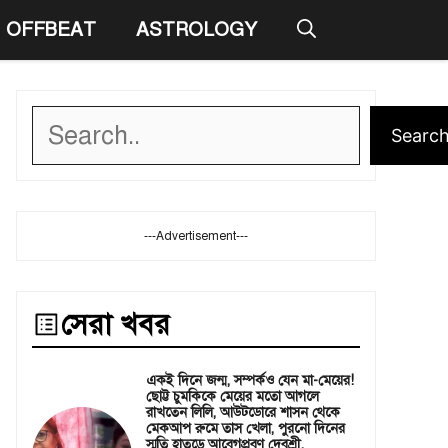
OFFBEAT
ASTROLOGY
Search
Searc
---Advertisement---
সেরা খবর
একই দিনে জন্ম, সম্পর্কও যেন মা-মেয়ের!
ছোট্ট চুমকিকে মেয়ের মতো আগলে
রাখতেন লিলি, আউটডোরে শাসন থেকে
মেকআপ রুমে তাস খেলা, পুরনো দিনের
স্মৃতি হাতড়ে আবেগপ্রবণ দেবশ্রী,