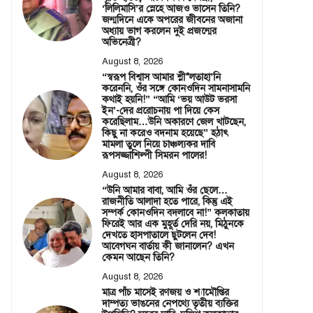
‘লিলিমাসি’র স্নেহে আজও ভাসেন তিনি?
জন্মদিনে একে অপরের জীবনের অজানা
অধ্যায় ভাগ করলেন দুই প্রজন্মের
অভিনেত্রী?
August 8, 2026
“স্বরূপ বিশ্বাস আমার শ্লী*লতাহা’নি
করেননি, ওঁর সঙ্গে কোনওদিন সামনাসামনি
কথাই হয়নি!” “আমি ‘ভয় আউট ভরসা
ইন’-দের প্ররোচনায় পা দিয়ে কেস
করেছিলাম…উনি অকারণে জেল খাটছেন,
কিছু না করেও বদনাম হয়েছে” হঠাৎ
মামলা তুলে নিয়ে চাঞ্চল্যকর দাবি
রূপসজ্জাশিল্পী সিমরন পালের!
August 8, 2026
“উনি আমার বাবা, আমি ওঁর ছেলে…
রাজনীতি আলাদা হতে পারে, কিন্তু এই
সম্পর্ক কোনওদিন বদলাবে না!” কলকাতায়
ফিরেই আর এক মুহূর্ত দেরি নয়, মিঠুনকে
দেখতে হাসপাতালে ছুটলেন দেব!
আবেগঘন বার্তায় কী জানালেন? এখন
কেমন আছেন তিনি?
August 8, 2026
মাত্র পাঁচ মাসেই রণজয় ও শ্যামৌপ্তির
দাম্পত্য ভাঙনের নেপথ্যে তৃতীয় ব্যক্তির