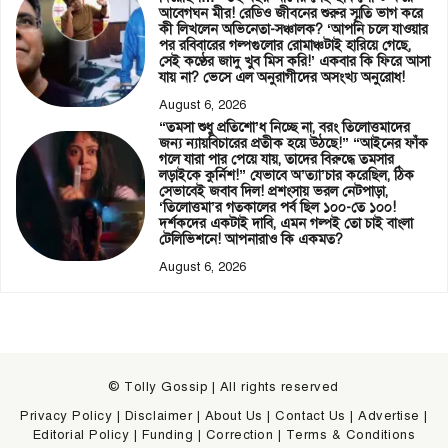
আবেগঘন মীর! রেডিও জীবনের শুরুর স্মৃতি ভাগ করে
কী লিখলেন অভিনেতা-সঞ্চালক? ‘আপনি চলে যাওয়ার
পর রবিবারের গল্পগুলোর রোমাঞ্চটাই হারিয়ে গেছে,
সেই কণ্ঠের জাদু খুব মিস করি!’ একবার কি ফিরে আসা
যায় না? ভেসে এল অনুরাগীদের অসংখ্য অনুরোধ!
August 6, 2026
“তমসা শুধু প্রতিশো’ধ নিচ্ছে না, বরং তিলোত্তমাদের
জন্য ন্যায়বিচারের প্রতীক হয়ে উঠছে!” “আইনের ফাঁক
গলে যারা পার পেয়ে যায়, তাদের বিরুদ্ধে তমসার
লড়াইকে কুর্নিশ!” যেভাবে অ’ত্যা’চার করেছিল, ঠিক
সেভাবেই জবাব দিল! প্রশংসায় ভরল নেটপাড়া,
‘তিলোত্তমা’র গতকালের পর্ব ছিল ১০০-তে ১০০!
দর্শকদের একটাই দাবি, এমন গল্পই তো চাই বাংলা
টেলিভিশনে! আপনারাও কি একমত?
August 6, 2026
© Tolly Gossip | All rights reserved
Privacy Policy
|
Disclaimer
|
About Us
|
Contact Us
|
Advertise
|
Editorial Policy
|
Funding
|
Correction
|
Terms & Conditions