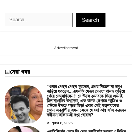
Search
Search
---Advertisement---
সেরা খবর
“ওনার পেছন পেছন ঘুরতেন, প্রশ্রয় দিতেন না তবুও
জড়িয়ে ধরতেন…এমনকি ফেলে দেওয়া পানও কুড়িয়ে
খেয়ে ফেলেছিলেন!” যে উত্তম কুমারকে ঘিরে এমনই
ছিল বাঙালির উন্মাদনা, এক ঝলক দেখতে স্টুডিও ও
স্টেজে উপচে পড়ত ভিড়! এবার সেই মহানায়কের
কোন অনুরাগীর এমন চমকে দেওয়া কাণ্ড ফাঁস করলেন
বর্ষীয়ান অভিনেত্রী রত্না ঘোষাল?
August 6, 2026
এনসিপিআই ছেড়ে কি ফের ‘কালীঘাট তৃণমূল’? দিল্লির