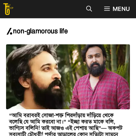
Skip
MENU
to
content
non-glamorous life
“আমি বরাবরই সোজা-শক্ত শিরদাঁড়ায় দাঁড়িয়ে থেকে
বলেছি যে আমি করবো না।” “ইচ্ছা করত মাকে বলি,
ভাগ্যিস বলিনি! তাই আজও এই পেশায় আছি”— অকপট
সব্যসাচী চৌধুরী! পর্দার আড়ালের কোন সত্যিটা সামনে