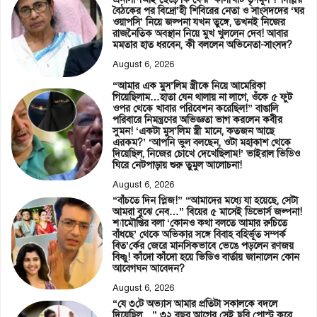
বৈঠকের পর বিদ্রো’হী শিবিরের নেতা ও সাংসদদের ‘ঘর
ওয়াপসি’ নিয়ে জল্পনা যখন তুঙ্গে, তখনই নিজের
রাজনৈতিক অবস্থান নিয়ে মুখ খুললেন দেব! আবার
মমতার হাত ধরবেন, কী বললেন অভিনেতা-সাংসদ?
August 6, 2026
“আমার এক মুস’লিম স্ত্রীকে নিয়ে আমেরিকা
গিয়েছিলাম…হাতা যেন থালায় না লাগে, ওঁকে ৫ ফুট
ওপর থেকে খাবার পরিবেশন করেছিল!” বাঙালি
পরিবারে নিমন্ত্রণের অভিজ্ঞতা ভাগ করলেন কবীর
সুমন! ‘একটা মুস’লিম স্ত্রী মানে, কতজন আছে
এরকম?’ ‘আপনি ভুল বলছেন, ওটা মহাকাশ থেকে
দিয়েছিল, নিজের চোখে দেখেছিলাম!’ ভাইরাল ভিডিও
ঘিরে নেটপাড়ায় শুরু তুমুল আলোচনা!
August 6, 2026
“বাঁচতে দিন প্লিজ!” “আমাদের মধ্যে যা হয়েছে, সেটা
আমরা বুঝে নেব…” বিয়ের ৫ মাসেই ডিভোর্স জল্পনা!
শ্যামৌপ্তির বলা ‘কোনও কথা বলতে আমার রুচিতে
বাঁধছে’ থেকে অভিকার সঙ্গে বিবাহ বহির্ভূত সম্পর্ক
বিত’র্কের জেরে মানসিকভাবে ভেঙে পড়লেন রণজয়
বিষ্ণু! কাঁদো কাঁদো হয়ে ভিডিও বার্তায় জানালেন কোন
আবেগঘন আবেদন?
August 6, 2026
“যে ৩টে অভ্যাস আমার প্রতিটা সকালকে বদলে
দিয়েছিল…” ৩২ বছর আগের সেই ছবি পোস্ট করে