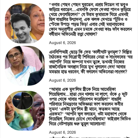
“ওনার পেছন পেছন ঘুরতেন, প্রশ্রয় দিতেন না তবুও
জড়িয়ে ধরতেন…এমনকি ফেলে দেওয়া পানও কুড়িয়ে
খেয়ে ফেলেছিলেন!” যে উত্তম কুমারকে ঘিরে এমনই
ছিল বাঙালির উন্মাদনা, এক ঝলক দেখতে স্টুডিও ও
স্টেজে উপচে পড়ত ভিড়! এবার সেই মহানায়কের
কোন অনুরাগীর এমন চমকে দেওয়া কাণ্ড ফাঁস করলেন
বর্ষীয়ান অভিনেত্রী রত্না ঘোষাল?
August 6, 2026
এনসিপিআই ছেড়ে কি ফের ‘কালীঘাট তৃণমূল’? দিল্লির
বৈঠকের পর বিদ্রো’হী শিবিরের নেতা ও সাংসদদের ‘ঘর
ওয়াপসি’ নিয়ে জল্পনা যখন তুঙ্গে, তখনই নিজের
রাজনৈতিক অবস্থান নিয়ে মুখ খুললেন দেব! আবার
মমতার হাত ধরবেন, কী বললেন অভিনেতা-সাংসদ?
August 6, 2026
“আমার এক মুস’লিম স্ত্রীকে নিয়ে আমেরিকা
গিয়েছিলাম…হাতা যেন থালায় না লাগে, ওঁকে ৫ ফুট
ওপর থেকে খাবার পরিবেশন করেছিল!” বাঙালি
পরিবারে নিমন্ত্রণের অভিজ্ঞতা ভাগ করলেন কবীর
সুমন! ‘একটা মুস’লিম স্ত্রী মানে, কতজন আছে
এরকম?’ ‘আপনি ভুল বলছেন, ওটা মহাকাশ থেকে
দিয়েছিল, নিজের চোখে দেখেছিলাম!’ ভাইরাল ভিডিও
ঘিরে নেটপাড়ায় শুরু তুমুল আলোচনা!
August 6, 2026