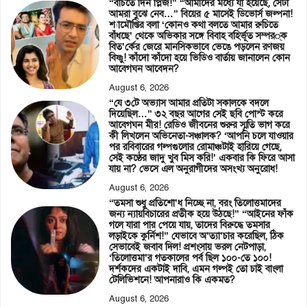
“বাঁচতে দিন প্লিজ!” “আমাদের মধ্যে যা হয়েছে, সেটা
আমরা বুঝে নেব…” বিয়ের ৫ মাসেই ডিভোর্স জল্পনা!
শ্যামৌপ্তির বলা ‘কোনও কথা বলতে আমার রুচিতে
বাঁধছে’ থেকে অভিকার সঙ্গে বিবাহ বহির্ভূত সম্পর্ক
বিত’র্কের জেরে মানসিকভাবে ভেঙে পড়লেন রণজয়
বিষ্ণু! কাঁদো কাঁদো হয়ে ভিডিও বার্তায় জানালেন কোন
আবেগঘন আবেদন?
August 6, 2026
“যে ৩টে অভ্যাস আমার প্রতিটা সকালকে বদলে
দিয়েছিল…” ৩২ বছর আগের সেই ছবি পোস্ট করে
আবেগঘন মীর! রেডিও জীবনের শুরুর স্মৃতি ভাগ করে
কী লিখলেন অভিনেতা-সঞ্চালক? ‘আপনি চলে যাওয়ার
পর রবিবারের গল্পগুলোর রোমাঞ্চটাই হারিয়ে গেছে,
সেই কণ্ঠের জাদু খুব মিস করি!’ একবার কি ফিরে আসা
যায় না? ভেসে এল অনুরাগীদের অসংখ্য অনুরোধ!
August 6, 2026
“তমসা শুধু প্রতিশো’ধ নিচ্ছে না, বরং তিলোত্তমাদের
জন্য ন্যায়বিচারের প্রতীক হয়ে উঠছে!” “আইনের ফাঁক
গলে যারা পার পেয়ে যায়, তাদের বিরুদ্ধে তমসার
লড়াইকে কুর্নিশ!” যেভাবে অ’ত্যা’চার করেছিল, ঠিক
সেভাবেই জবাব দিল! প্রশংসায় ভরল নেটপাড়া,
‘তিলোত্তমা’র গতকালের পর্ব ছিল ১০০-তে ১০০!
দর্শকদের একটাই দাবি, এমন গল্পই তো চাই বাংলা
টেলিভিশনে! আপনারাও কি একমত?
August 6, 2026