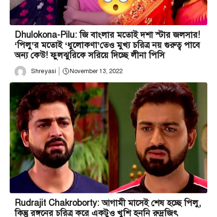
Dhulokona-Pilu: জি বাংলার মতোই দশা স্টার জলসার!
‘পিলু’র মতোই ‘ধুলোকণা’তেও মুখ্য চরিত্র নয় গুরুত্ব পাবে
অন্য কেউ! ফুলঝুরিকে সরিয়ে দিচ্ছে লীনা পিসি
Shreyasi
November 13, 2022
Rudrajit Chakroborty: আগামী মাসেই শেষ হচ্ছে পিলু,
কিন্তু রঙ্গনের চরিত্র করে একটুও খুশি হননি রুদ্রজিৎ