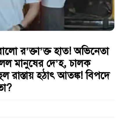
রোলো র’ক্তা’ক্ত হাত! অভিনেতা
িলল মানুষের দে’হ, চালক
রাস্তায় হঠাৎ আতঙ্ক! বিপদে
তা?