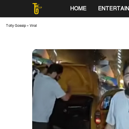
Skip
HOME
ENTERTAI
to
content
Tolly Gossip
»
Viral