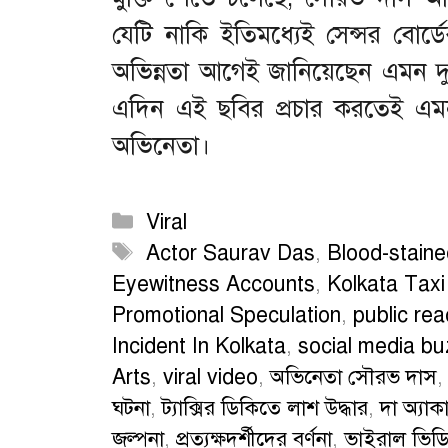
যেটি নাকি ইতিমধ্যেই সেন্সর বোর্
অভিন্নতা আগেই জানিয়েছেন এমন দ
এদিন এই ছবির প্রচার করতেই এম
অভিনেতা।
Categories
Viral
Tags
Actor Saurav Das
,
Blood-stain
Eyewitness Accounts
,
Kolkata Taxi
Promotional Speculation
,
public rea
Incident In Kolkata
,
social media bu
Arts
,
viral video
,
অভিনেতা সৌরভ দাস
ঘটনা
,
ট্যাক্সির ডিকিতে লাশ উদ্ধার
,
দা অ্যা
জল্পনা
,
প্রত্যক্ষদর্শীদের বর্ণনা
,
ভাইরাল ভিড