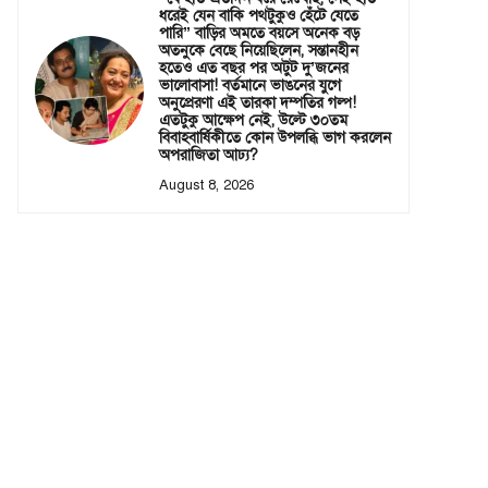
ধরেই যেন বাকি পথটুকুও হেঁটে যেতে
পারি” বাড়ির অমতে বয়সে অনেক বড়
অতনুকে বেছে নিয়েছিলেন, সন্তানহীন
হতেও এত বছর পর অটুট দু’জনের
ভালোবাসা! বর্তমানে ভাঙনের যুগে
অনুপ্রেরণা এই তারকা দম্পতির গল্প!
এতটুকু আক্ষেপ নেই, উল্টে ৩০তম
বিবাহবার্ষিকীতে কোন উপলব্ধি ভাগ করলেন
অপরাজিতা আঢ্য?
August 8, 2026