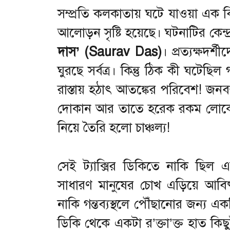
সম্প্রতি কলকাতায় ঘটে যাওয়া এক ব
আলোড়ন সৃষ্টি হয়েছে। ঘটনাটির কেন্দ
দাস’ (Saurav Das)
। প্রত্যক্ষদর
ঘুরছে সর্বত্র। কিন্তু ঠিক কী ঘটেছি
রাস্তায় হঠাৎ আতঙ্কের পরিবেশ! জনব
দোকান আর তাতে হরেক রকম লোকের 
নিয়ে তৈরি হলো চাঞ্চল্য!
সেই ট্যাক্সির ডিকিতে নাকি ছিল 
সাধারণ মানুষের চোখ এড়িয়ে আব
নাকি গন্তব্যস্থলে পৌঁছানোর জন্য একটি
ডিকি থেকে একটা র’ক্তা’ক্ত হাত কি