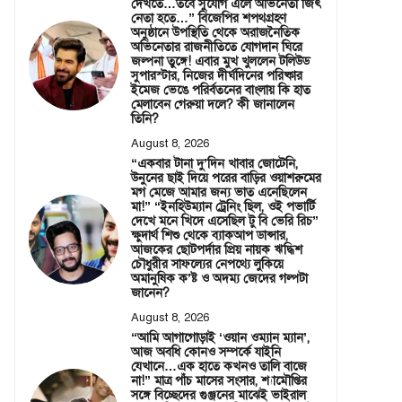
দেখতে…তবে সুযোগ এলে অভিনেতা জিৎ
নেতা হতে…” বিজেপির শপথগ্রহণ
অনুষ্ঠানে উপস্থিতি থেকে অরাজনৈতিক
অভিনেতার রাজনীতিতে যোগদান ঘিরে
জল্পনা তুঙ্গে! এবার মুখ খুললেন টলিউড
সুপারস্টার, নিজের দীর্ঘদিনের পরিষ্কার
ইমেজ ভেঙে পরির্বতনের বাংলায় কি হাত
মেলাবেন গেরুয়া দলে? কী জানালেন
তিনি?
August 8, 2026
“একবার টানা দু’দিন খাবার জোটেনি,
উনুনের ছাই দিয়ে পরের বাড়ির ওয়াশরুমের
মগ মেজে আমার জন্য ভাত এনেছিলেন
মা!” “ইনহিউম্যান ট্রেনিং ছিল, ওই পভার্টি
দেখে মনে খিদে এসেছিল টু বি ভেরি রিচ”
ক্ষুদার্থ শিশু থেকে ব্যাকআপ ডান্সার,
আজকের ছোটপর্দার প্রিয় নায়ক ঋদ্ধিশ
চৌধুরীর সাফল্যের নেপথ্যে লুকিয়ে
অমানুষিক ক’ষ্ট ও অদম্য জেদের গল্পটা
জানেন?
August 8, 2026
“আমি আগাগোড়াই ‘ওয়ান ওম্যান ম্যান’,
আজ অবধি কোনও সম্পর্কে যাইনি
যেখানে…এক হাতে কখনও তালি বাজে
না!” মাত্র পাঁচ মাসের সংসার, শ্যামৌপ্তির
সঙ্গে বিচ্ছেদের গুঞ্জনের মাঝেই ভাইরাল