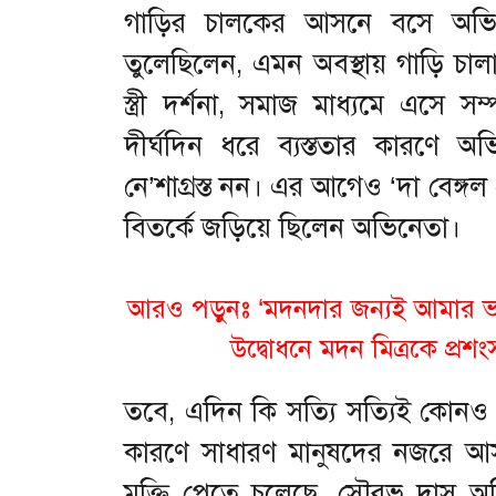
গাড়ির চালকের আসনে বসে অভিন
তুলেছিলেন, এমন অবস্থায় গাড়ি 
স্ত্রী দর্শনা, সমাজ মাধ্যমে এসে সম্
দীর্ঘদিন ধরে ব্যস্ততার কারণে অ
নে’শাগ্রস্ত নন। এর আগেও ‘দা বেঙ্গল
বিতর্কে জড়িয়ে ছিলেন অভিনেতা।
আরও পড়ুনঃ ‘মদনদার জন্যই আমার ভাগ্য
উদ্বোধনে মদন মিত্রকে প্রশং
তবে, এদিন কি সত্যি সত্যিই কোনও
কারণে সাধারণ মানুষদের নজরে আসার চ
মুক্তি পেতে চলেছে, সৌরভ দাস অ