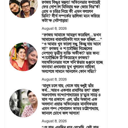
রণজয় বিষ্ণুর মন্তব্য! অভিনেতার কথাতেই
ফের সোশ্যাল মিডিয়ায় শুরু জোর বিত*র্ক!
প্রেম ও চরিত্র নিয়ে কী এমন বললেন
তিনি? দীর্ঘ সম্পর্কের তালিকা মনে করিয়ে
কটা’ক্ষ নেটপাড়ার!
August 8, 2026
“রণজয় আমাকে আমন্ত্রণ করেছিল…তখন
আমাদের ধারাবাহিকটা সবে শুরু হচ্ছিল….”
“ও আমার খুব ভালো বন্ধু, কিচ্ছু যায় আসে
না!” রণজয় ও শ্যামৌপ্তির বিচ্ছেদের
নেপথ্যে তৃতীয় ব্যক্তি অভীকা? তার জন্য
শ্যামৌপ্তিকে ঠি’কিয়েছেন রণজয়?
সহঅভিনেতার সঙ্গে ঘনি’ষ্ঠতার গুঞ্জনে হচ্ছে
বদনাম! প্রথমবার মুখ খুললেন নায়িকা,
অবশেষে সামনে আনলেন কোন সত্যি?
August 8, 2026
‘মানুষ চলে যায়, থেকে যায় শুধুই তাঁর
কর্ম…আরও একবার প্রমাণিত হল!’ রাহুল
অরুণোদয় বন্দ্যোপাধ্যায়ের মৃ’ত্যুর সাড়ে ৪
মাস পর প্রকাশ্যে এল, তাঁর অজানা এক
অবদান! প্রয়াত অভিনেতার মানবিকতার
এমন গল্প শোনালেন ভাস্বর চট্টোপাধ্যায়,
জানলে চোখে জল আসবে!
August 8, 2026
“যে হাত এতদিন ধরে রেখেছি, সেই হাত