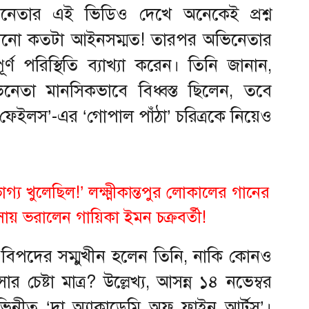
েতার এই ভিডিও দেখে অনেকেই প্রশ্ন
চালানো কতটা আইনসম্মত! তারপর অভিনেতার
পূর্ণ পরিস্থিতি ব্যাখ্যা করেন। তিনি জানান,
ভিনেতা মানসিকভাবে বিধ্বস্ত ছিলেন, তবে
 ফেইলস’-এর ‘গোপাল পাঁঠা’ চরিত্রকে নিয়েও
 খুলেছিল!’ লক্ষ্মীকান্তপুর লোকালের গানের
সায় ভরালেন গায়িকা ইমন চক্রবর্তী!
 বিপদের সম্মুখীন হলেন তিনি, নাকি কোনও
েষ্টা মাত্র? উল্লেখ্য, আসন্ন ১৪ নভেম্বর
ভিনীত ‘দা অ্যাকাডেমি অফ ফাইন আর্টস’।