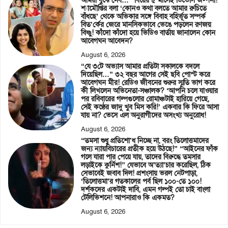
আমরা বুঝে নেব…” বিয়ের ৫ মাসেই ডিভোর্স জল্পনা!
শ্যামৌপ্তির বলা ‘কোনও কথা বলতে আমার রুচিতে
বাঁধছে’ থেকে অভিকার সঙ্গে বিবাহ বহির্ভূত সম্পর্ক
বিত’র্কের জেরে মানসিকভাবে ভেঙে পড়লেন রণজয়
বিষ্ণু! কাঁদো কাঁদো হয়ে ভিডিও বার্তায় জানালেন কোন
আবেগঘন আবেদন?
August 6, 2026
“যে ৩টে অভ্যাস আমার প্রতিটা সকালকে বদলে
দিয়েছিল…” ৩২ বছর আগের সেই ছবি পোস্ট করে
আবেগঘন মীর! রেডিও জীবনের শুরুর স্মৃতি ভাগ করে
কী লিখলেন অভিনেতা-সঞ্চালক? ‘আপনি চলে যাওয়ার
পর রবিবারের গল্পগুলোর রোমাঞ্চটাই হারিয়ে গেছে,
সেই কণ্ঠের জাদু খুব মিস করি!’ একবার কি ফিরে আসা
যায় না? ভেসে এল অনুরাগীদের অসংখ্য অনুরোধ!
August 6, 2026
“তমসা শুধু প্রতিশো’ধ নিচ্ছে না, বরং তিলোত্তমাদের
জন্য ন্যায়বিচারের প্রতীক হয়ে উঠছে!” “আইনের ফাঁক
গলে যারা পার পেয়ে যায়, তাদের বিরুদ্ধে তমসার
লড়াইকে কুর্নিশ!” যেভাবে অ’ত্যা’চার করেছিল, ঠিক
সেভাবেই জবাব দিল! প্রশংসায় ভরল নেটপাড়া,
‘তিলোত্তমা’র গতকালের পর্ব ছিল ১০০-তে ১০০!
দর্শকদের একটাই দাবি, এমন গল্পই তো চাই বাংলা
টেলিভিশনে! আপনারাও কি একমত?
August 6, 2026