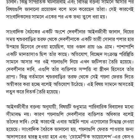
চাননি। কিন্তু সাম্প্রতিক ঘটনাপ্রবাহ এবং বিভিন্ন বক্তব্য সামনে আসার পর
বিষয়গুলি জানানো প্রয়োজন বলে মনে করেছেন তাঁরা। সেই কারণেই
সাংবাদিকদের সামনে একের পর এক তথ্য তুলে ধরা হয়।
সাংবাদিক বৈঠকের একটি অংশে দেবলীনার আইনজীবী জানান, বিয়ের
সময় শ্বশুরবাড়ির তরফ থেকে দেবলীনাকে একটি ভারী সোনার গলার হার
উপহার হিসেবে দেওয়া হয়েছিল, যার ওজন প্রায় ৬৯ গ্রাম। পাশাপাশি
একটি মানতাসাও ছিল তাঁর কাছে। অভিযোগ, বিচ্ছেদ সংক্রান্ত পরিস্থিতি
সামনে আসার পর ওই গয়নাগুলি নিয়ে এখন জটিলতা তৈরি হয়েছে।
দেবলীনার দাবি, এগুলি তাঁর ব্যক্তিগত সম্পত্তি বা স্ত্রীধন হিসেবে তাঁর
প্রাপ্য। কিন্তু বর্তমানে শ্বশুরবাড়ির তরফ থেকে সেই গয়না ফেরত দিতে
অস্বীকার করা হচ্ছে বলেই অভিযোগ উঠেছে। এই বিষয় সামনে আসতেই
নতুন করে বিতর্ক তৈরি হয়েছে।
আইনজীবীর বক্তব্য অনুযায়ী, বিষয়টি শুধুমাত্র পারিবারিক বিবাদের মধ্যে
সীমাবদ্ধ নয়। কারণ গয়নাগুলি দেবলীনার ব্যক্তিগত অধিকার বলেই
তাঁদের দাবি। সেই কারণেই এবার আইনি পথে এগোনোর সিদ্ধান্ত নেওয়া
হয়েছে। সাংবাদিক বৈঠকে জানানো হয়, গয়নাগুলি ফেরত পাওয়ার জন্য
আদালতের দ্বারস্থ হওয়া হবে এবং ‘ডোমেস্টিক ভায়োলেন্স’-এর কেসও