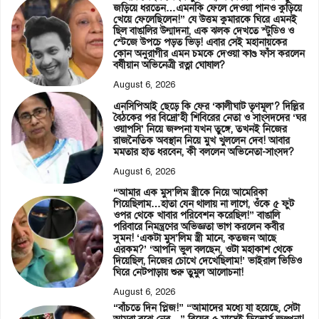
জড়িয়ে ধরতেন…এমনকি ফেলে দেওয়া পানও কুড়িয়ে
খেয়ে ফেলেছিলেন!” যে উত্তম কুমারকে ঘিরে এমনই
ছিল বাঙালির উন্মাদনা, এক ঝলক দেখতে স্টুডিও ও
স্টেজে উপচে পড়ত ভিড়! এবার সেই মহানায়কের
কোন অনুরাগীর এমন চমকে দেওয়া কাণ্ড ফাঁস করলেন
বর্ষীয়ান অভিনেত্রী রত্না ঘোষাল?
August 6, 2026
এনসিপিআই ছেড়ে কি ফের ‘কালীঘাট তৃণমূল’? দিল্লির
বৈঠকের পর বিদ্রো’হী শিবিরের নেতা ও সাংসদদের ‘ঘর
ওয়াপসি’ নিয়ে জল্পনা যখন তুঙ্গে, তখনই নিজের
রাজনৈতিক অবস্থান নিয়ে মুখ খুললেন দেব! আবার
মমতার হাত ধরবেন, কী বললেন অভিনেতা-সাংসদ?
August 6, 2026
“আমার এক মুস’লিম স্ত্রীকে নিয়ে আমেরিকা
গিয়েছিলাম…হাতা যেন থালায় না লাগে, ওঁকে ৫ ফুট
ওপর থেকে খাবার পরিবেশন করেছিল!” বাঙালি
পরিবারে নিমন্ত্রণের অভিজ্ঞতা ভাগ করলেন কবীর
সুমন! ‘একটা মুস’লিম স্ত্রী মানে, কতজন আছে
এরকম?’ ‘আপনি ভুল বলছেন, ওটা মহাকাশ থেকে
দিয়েছিল, নিজের চোখে দেখেছিলাম!’ ভাইরাল ভিডিও
ঘিরে নেটপাড়ায় শুরু তুমুল আলোচনা!
August 6, 2026
“বাঁচতে দিন প্লিজ!” “আমাদের মধ্যে যা হয়েছে, সেটা