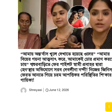
“আমায় অন্ত’র্বাস খুলে দেখাতে হয়েছে ওদের” “আমার
বিয়ের গয়না আত্মসাৎ করে, আমাকেই চোর প্রমাণ কর
চায়” শ্বশুরবাড়িতে ফের পাইলট স্বামী প্রবাহর দ্বারা
হেন’স্থার অভিযোগে সরব দেবলীনা নন্দী! নিজের জিনিস
ফেরত আনতে গিয়ে চরম আপত্তিকর পরিস্থিতির শি’কার
গায়িকা!
Shreyasi
June 12, 2026
1