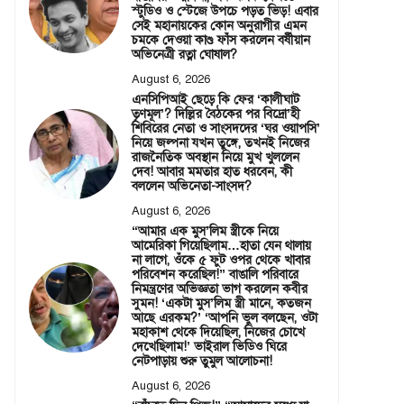
স্টুডিও ও স্টেজে উপচে পড়ত ভিড়! এবার
সেই মহানায়কের কোন অনুরাগীর এমন
চমকে দেওয়া কাণ্ড ফাঁস করলেন বর্ষীয়ান
অভিনেত্রী রত্না ঘোষাল?
August 6, 2026
এনসিপিআই ছেড়ে কি ফের ‘কালীঘাট
তৃণমূল’? দিল্লির বৈঠকের পর বিদ্রো’হী
শিবিরের নেতা ও সাংসদদের ‘ঘর ওয়াপসি’
নিয়ে জল্পনা যখন তুঙ্গে, তখনই নিজের
রাজনৈতিক অবস্থান নিয়ে মুখ খুললেন
দেব! আবার মমতার হাত ধরবেন, কী
বললেন অভিনেতা-সাংসদ?
August 6, 2026
“আমার এক মুস’লিম স্ত্রীকে নিয়ে
আমেরিকা গিয়েছিলাম…হাতা যেন থালায়
না লাগে, ওঁকে ৫ ফুট ওপর থেকে খাবার
পরিবেশন করেছিল!” বাঙালি পরিবারে
নিমন্ত্রণের অভিজ্ঞতা ভাগ করলেন কবীর
সুমন! ‘একটা মুস’লিম স্ত্রী মানে, কতজন
আছে এরকম?’ ‘আপনি ভুল বলছেন, ওটা
মহাকাশ থেকে দিয়েছিল, নিজের চোখে
দেখেছিলাম!’ ভাইরাল ভিডিও ঘিরে
নেটপাড়ায় শুরু তুমুল আলোচনা!
August 6, 2026