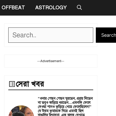
OFFBEAT
ASTROLOGY
Search
Searc
---Advertisement---
সেরা খবর
“ওনার পেছন পেছন ঘুরতেন, প্রশ্রয় দিতেন
না তবুও জড়িয়ে ধরতেন…এমনকি ফেলে
দেওয়া পানও কুড়িয়ে খেয়ে ফেলেছিলেন!”
যে উত্তম কুমারকে ঘিরে এমনই ছিল
বাঙালির উন্মাদনা, এক ঝলক দেখতে