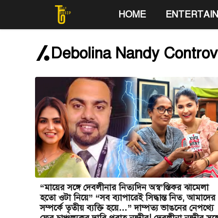
Skip
HOME
ENTERTAI
to
content
Debolina Nandy Controv
“মায়ের সঙ্গে দেবলীনার নিত্যদিন অস্ব’স্তিকর ঝামেলা
হতো ওটা নিয়ে” “সব ব্যাপারেই সিদ্ধান্ত নিত, আমাদের
সম্পর্কে তৃতীয় ব্যক্তি হয়ে…” দাম্পত্য ভাঙনের নেপথ্যে