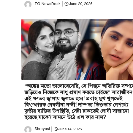
TG NewsDesk
June 20, 2026
“অন্ধের মতো ভালোবেসেছি, সে পিছনে অতিরিক্ত সম্পর্
জড়িয়েও নিজেকে সাধু প্রমাণ করতে চাইছে” সারাজীবন
এই ক্ষ’তর জ্বালায় জ্বলতে হবে! প্রবাহ মুখ খুলতেই
বি’স্ফোরক দেবলীনা নন্দী! দাম্পত্য তিক্ততার নেপথ্যে
তৃতীয় ব্যক্তির উপস্থিতি, সেটা ঢাকতেই দোষী সাজানো
হয়েছে মাকে? সামনে উঠে এল কার নাম?
Shreyasi
June 14, 2026