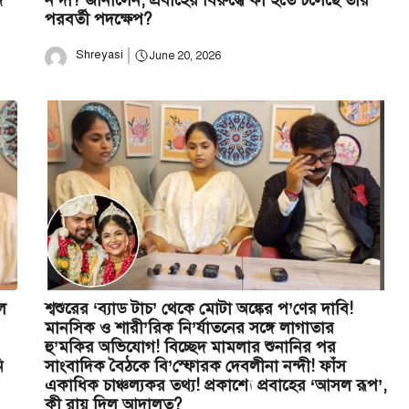
ে
নন্দী? জানালেন, প্রবাহের বিরুদ্ধে কী হতে চলেছে তাঁর
পরবর্তী পদক্ষেপ?
Shreyasi
June 20, 2026
ে
শ্বশুরের ‘ব্যাড টাচ’ থেকে মোটা অঙ্কের প’ণের দাবি!
মানসিক ও শারী’রিক নি’র্যাতনের সঙ্গে লাগাতার
হু’মকির অভিযোগ! বিচ্ছেদ মামলার শুনানির পর
ি
সাংবাদিক বৈঠকে বি’স্ফোরক দেবলীনা নন্দী! ফাঁস
একাধিক চাঞ্চল্যকর তথ্য! প্রকাশ্যে প্রবাহের ‘আসল রূপ’,
কী রায় দিল আদালত?