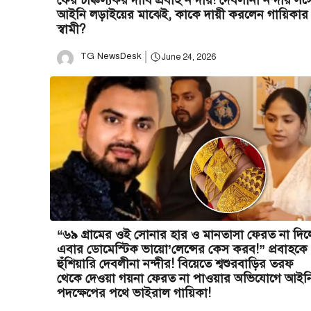
ফের চাঞ্চল্যকর দাবি প্রবাহ নন্দীর! দেবলীনা নন্দীর সঙ্গ
আইনি লড়াইয়ের মাঝেই, কাকে দায়ী করলেন গায়িকার
স্বামী?
TG NewsDesk
June 24, 2026
“৬৯ গ্রামের ওই সোনার হার ও মানতাসা ফেরত না দিল
এবার ডোমেস্টিক ভায়ো’লেন্সের কেস করব!” প্রবাহকে
হুঁশিয়ারি দেবলীনা নন্দীর! বিয়েতে শ্বশুরবাড়ির তরফ
থেকে দেওয়া গয়না ফেরত না পাওয়ার অভিযোগে আইন
পদক্ষেপের পথে ভাইরাল গায়িকা!