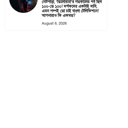
নেটপাড়া, ‘তিলোত্তমা’র গতকালের পর্ব ছিল
১০০-তে ১০০! দর্শকদের একটাই দাবি,
এমন গল্পই তো চাই বাংলা টেলিভিশনে!
আপনারাও কি একমত?
August 6, 2026