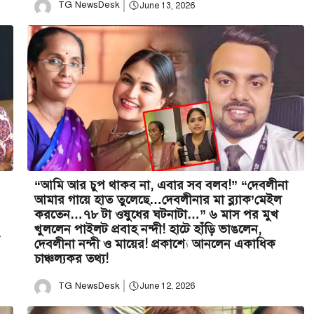
TG NewsDesk
June 13, 2026
“আমি আর চুপ থাকব না, এবার সব বলব!” “দেবলীনা
আমার গায়ে হাত তুলেছে…দেবলীনার মা ব্ল্যাক’মেইল
করতেন…৭৮ টা ওষুধের ঘটনাটা…” ৬ মাস পর মুখ
খুললেন পাইলট প্রবাহ নন্দী! হাটে হাঁড়ি ভাঙলেন,
দেবলীনা নন্দী ও মায়ের! প্রকাশ্যে আনলেন একাধিক
চাঞ্চল্যকর তথ্য!
TG NewsDesk
June 12, 2026