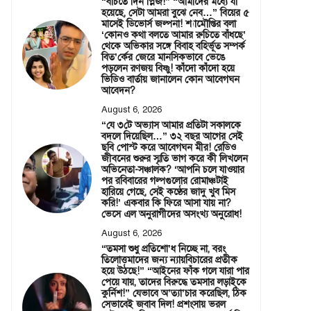
“বাঁচতে দিন প্লিজ!” “আমাদের মধ্যে যা
হয়েছে, সেটা আমরা বুঝে নেব…” বিয়ের ৫
মাসেই ডিভোর্স জল্পনা! শ্যামৌপ্তির বলা
‘কোনও কথা বলতে আমার রুচিতে বাঁধছে’
থেকে অভিকার সঙ্গে বিবাহ বহির্ভূত সম্পর্ক
বিত’র্কের জেরে মানসিকভাবে ভেঙে
পড়লেন রণজয় বিষ্ণু! কাঁদো কাঁদো হয়ে
ভিডিও বার্তায় জানালেন কোন আবেগঘন
আবেদন?
August 6, 2026
“যে ৩টে অভ্যাস আমার প্রতিটা সকালকে
বদলে দিয়েছিল…” ৩২ বছর আগের সেই
ছবি পোস্ট করে আবেগঘন মীর! রেডিও
জীবনের শুরুর স্মৃতি ভাগ করে কী লিখলেন
অভিনেতা-সঞ্চালক? ‘আপনি চলে যাওয়ার
পর রবিবারের গল্পগুলোর রোমাঞ্চটাই
হারিয়ে গেছে, সেই কণ্ঠের জাদু খুব মিস
করি!’ একবার কি ফিরে আসা যায় না?
ভেসে এল অনুরাগীদের অসংখ্য অনুরোধ!
August 6, 2026
“তমসা শুধু প্রতিশো’ধ নিচ্ছে না, বরং
তিলোত্তমাদের জন্য ন্যায়বিচারের প্রতীক
হয়ে উঠছে!” “আইনের ফাঁক গলে যারা পার
পেয়ে যায়, তাদের বিরুদ্ধে তমসার লড়াইকে
কুর্নিশ!” যেভাবে অ’ত্যা’চার করেছিল, ঠিক
সেভাবেই জবাব দিল! প্রশংসায় ভরল