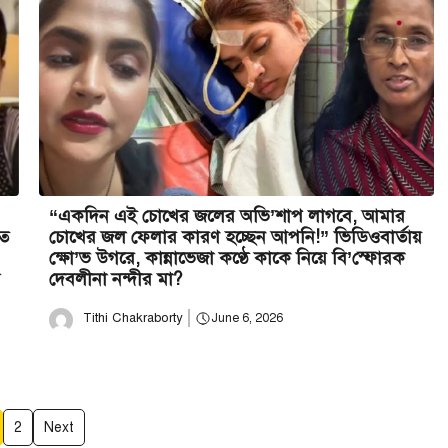
“একদিন এই চোখের জলের অভি’শাপ লাগবে, আমার
তে
চোখের জল ফেলার কারণ হচ্ছেন আপনি!” ভিডিওবার্তায়
ক্ষো’ভ উগরে, কান্নাভেজা কণ্ঠে কাকে নিয়ে বি’স্ফোরক
দেবলীনা নন্দীর মা?
Tithi Chakraborty
June 6, 2026
2
Next