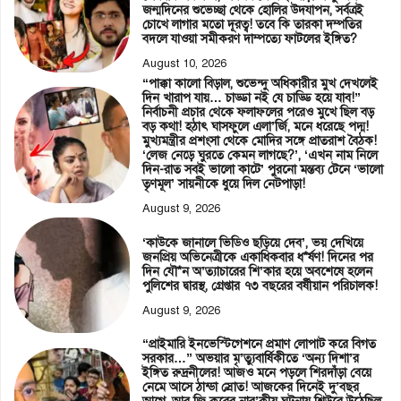
জন্মদিনের শুভেচ্ছা থেকে হোলির উদযাপন, সর্বত্রই
চোখে লাগার মতো দূরত্ব! তবে কি তারকা দম্পতির
বদলে যাওয়া সমীকরণ দাম্পত্যে ফাটলের ইঙ্গিত?
August 10, 2026
“পাক্কা কালো বিড়াল, শুভেন্দু অধিকারীর মুখ দেখলেই
দিন খারাপ যায়… চাড্ডা নই যে চাড্ডি হয়ে যাব!”
নির্বাচনী প্রচার থেকে ফলাফলের পরেও মুখে ছিল বড়
বড় কথা! হঠাৎ ঘাসফুলে এলা’র্জি, মনে ধরেছে পদ্ম!
মুখ্যমন্ত্রীর প্রশংসা থেকে মোদির সঙ্গে প্রাতরাশ বৈঠক!
‘লেজ নেড়ে ঘুরতে কেমন লাগছে?’, ‘এখন নাম নিলে
দিন-রাত সবই ভালো কাটে’ পুরনো মন্তব্য টেনে ‘ভালো
তৃণমূল’ সায়নীকে ধুয়ে দিল নেটপাড়া!
August 9, 2026
‘কাউকে জানালে ভিডিও ছড়িয়ে দেব’, ভয় দেখিয়ে
জনপ্রিয় অভিনেত্রীকে একাধিকবার ধ*র্ষণ! দিনের পর
দিন যৌ*ন অ’ত্যাচারের শি’কার হয়ে অবশেষে হলেন
পুলিশের দ্বারস্থ, গ্রেপ্তার ৭৩ বছরের বর্ষীয়ান পরিচালক!
August 9, 2026
“প্রাইমারি ইনভেস্টিগেশনে প্রমাণ লোপাট করে বিগত
সরকার…” অভয়ার মৃ’ত্যুবার্ষিকীতে ‘অন্য দিশা’র
ইঙ্গিত রুদ্রনীলের! আজও মনে পড়লে শিরদাঁড়া বেয়ে
নেমে আসে ঠান্ডা স্রোত! আজকের দিনেই দু’বছর