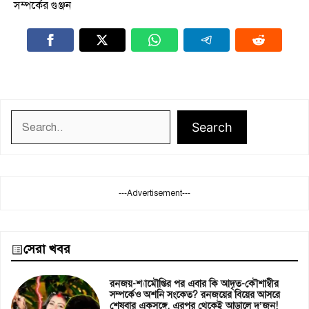
সম্পর্কের গুঞ্জন
Search
Search
---Advertisement---
সেরা খবর
রনজয়-শ্যামৌপ্তির পর এবার কি আদৃত-কৌশাম্বীর
সম্পর্কেও অশনি সংকেত? রনজয়ের বিয়ের আসরে
শেষবার একসঙ্গে, এরপর থেকেই আড়ালে দু’জন!