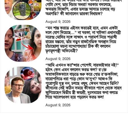
আগে, আর জি করের নার’কীয় ঘটনায় শিউরে উঠেছিল
গোটা দেশ, তার বিচার অধরা! সরকার বদলেছে,
ক্ষমতায় বিজেপি, এবার তদন্তে আসতে চলেছে বড়
অগ্রগতি? কী জানালেন তারকা বিধায়ক?
August 9, 2026
“মন শান্ত করতে এইসব করতেই হবে, এমন একটা
দলে যোগ দিয়েছে…” না ঘরকা, না ঘাটকা! প্রধানমন্ত্রী
নরেন্দ্র মোদির সঙ্গে সাক্ষাৎ ও পরামর্শ নিয়ে শতাব্দী
রায়ের মন্তব্যে, তাঁর নতুন রাজনৈতিক অবস্থান নিয়ে
চাঁচাছোলা ময়না বন্দোপাধ্যায়! ঠিক কী বললেন
তৃণমূলপন্থী অভিনেত্রী?
August 9, 2026
“আমি এখনও ক্যা*ন্সার পেশেন্ট, সারভাইভার নই!”
হঠাৎ কেন এমন বললেন ভরত কল? র’ক্তে
অস্বাভাবিকভাবে বাড়তে শুরু করে শ্বেত র’ক্তকণিকা,
বায়োপসিতে ধরা পড়ে কোন অ’সুখ? আজও কি
পুরোপুরি সুস্থ নন, চলছে ওষুধ, কেমন আছেন তিনি?
জীবনের সেই কঠিন সময়ে কীভাবে পাশে থেকে সাহস
জুগিয়েছেন দ্বিতীয় স্ত্রী জয়শ্রী, দুঃসময়ের কথা বলতে
গিয়ে আবেগপ্রবণ হয়ে পড়লেন ভরত কল!
August 9, 2026