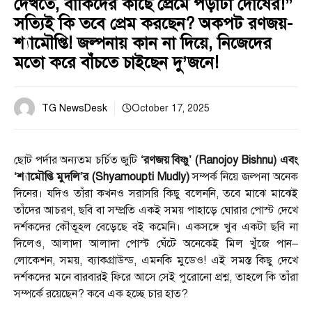
দেখতে, বাকিদের কাছে প্রেমে পড়াটা দোষের!”
সত্যিই কি তবে প্রেম করছেন? অকপট রণজয়-
শ্যামৌপ্তি! জল্পনায় কান না দিয়ে, নিজেদের
মতো করে বাঁচতে চাইছেন দু’জনে!
TG NewsDesk
October 17, 2025
ছোট পর্দার অন্যতম চর্চিত জুটি
‘রণজয় বিষ্ণু’ (Ranojoy Bishnu) এবং
‘শ্যামৌপ্তি মুদলি’র (Shyamoupti Mudly)
সম্পর্ক নিয়ে জল্পনা অনেক
দিনের। যদিও তাঁরা কখনও সরাসরি কিছু বলেননি, তবে মাঝে মাঝেই
তাঁদের আচরণ, ছবি বা সম্প্রতি একই সময় পাহাড়ে ঘোরার পোস্ট দেখে
দর্শকদের কৌতূহল বেড়েছে বই কমেনি। একসঙ্গে খুব একটা ছবি না
দিলেও, আলাদা আলাদা পোস্ট ঘেঁটে অনেকেই মিল খুঁজে পান–
লোকেশন, সময়, ব্যাকগ্রাউন্ড, এমনকি মুডেও! এই সমস্ত কিছু দেখে
দর্শকদের মনে বারবারই ফিরে আসে সেই পুরোনো প্রশ্ন, তাহলে কি তাঁরা
সম্পর্কে রয়েছেন? কবে এক হচ্ছে চার হাত?