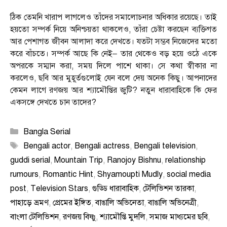
ঠিক তেমনি খারাপ লাগলেও তাঁদের সমালোচনার অধিকার রয়েছে। তাই
হয়তো সম্পর্ক নিয়ে অনিশ্চয়তা থাকলেও, তাঁরা চেষ্টা করছেন ব্যক্তিগত
আর পেশাগত জীবন আলাদা করে দেখতে। যতটা সম্ভব নিজেদের মতো
করে বাঁচতে। সম্পর্ক আছে কি নেই– তার থেকেও বড় হয়ে ওঠে একে
অপরকে সম্মান করা, সময় দিলে পাশে থাকা। সে কথা স্বীকার না
করলেও, ছবি আর মুহূর্তগুলোই যেন বলে দেয় অনেক কিছু। আপনাদের
কেমন লাগে রণজয় আর শ্যামৌপ্তির জুটি? নতুন ধারাবাহিকে কি ফের
একসঙ্গে দেখতে চান তাদের?
Categories
Bangla Serial
Tags
Bengali actor
,
Bengali actress
,
Bengali television
,
guddi serial
,
Mountain Trip
,
Ranojoy Bishnu
,
relationship
rumours
,
Romantic Hint
,
Shyamoupti Mudly
,
social media
post
,
Television Stars
,
গুড্ডি ধারাবাহিক
,
টেলিভিশন তারকা
,
পাহাড়ে ভ্রমণ
,
প্রেমের ইঙ্গিত
,
বাঙালি অভিনেতা
,
বাঙালি অভিনেত্রী
,
বাংলা টেলিভিশন
,
রণজয় বিষ্ণু
,
শ্যামৌপ্তি মুদলি
,
সমাজ মাধ্যমের ছবি
,