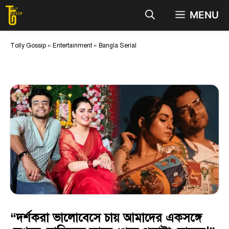
Skip
MENU
to
content
Tolly Gossip
»
Entertainment
»
Bangla Serial
“দর্শকরা ভালোবেসে চায় আমাদের একসঙ্গে