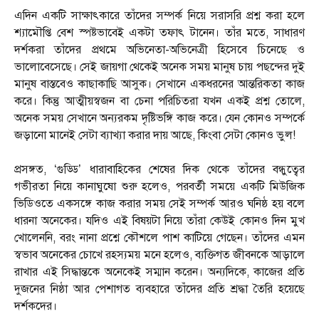
এদিন একটি সাক্ষাৎকারে তাঁদের সম্পর্ক নিয়ে সরাসরি প্রশ্ন করা হলে
শ্যামৌপ্তি বেশ স্পষ্টভাবেই একটা তফাৎ টানেন। তাঁর মতে, সাধারণ
দর্শকরা তাঁদের প্রথমে অভিনেতা-অভিনেত্রী হিসেবে চিনেছে ও
ভালোবেসেছে। সেই জায়গা থেকেই অনেক সময় মানুষ চায় পছন্দের দুই
মানুষ বাস্তবেও কাছাকাছি আসুক। সেখানে একধরনের আন্তরিকতা কাজ
করে। কিন্তু আত্মীয়স্বজন বা চেনা পরিচিতরা যখন একই প্রশ্ন তোলে,
অনেক সময় সেখানে অন্যরকম দৃষ্টিভঙ্গি কাজ করে। যেন কোনও সম্পর্কে
জড়ানো মানেই সেটা ব্যাখ্যা করার দায় আছে, কিংবা সেটা কোনও ভুল!
প্রসঙ্গত, ‘গুড্ডি’ ধারাবাহিকের শেষের দিক থেকে তাঁদের বন্ধুত্বের
গভীরতা নিয়ে কানাঘুষো শুরু হলেও, পরবর্তী সময়ে একটি মিউজিক
ভিডিওতে একসঙ্গে কাজ করার সময় সেই সম্পর্ক আরও ঘনিষ্ঠ হয় বলে
ধারনা অনেকের। যদিও এই বিষয়টা নিয়ে তাঁরা কেউই কোনও দিন মুখ
খোলেননি, বরং নানা প্রশ্নে কৌশলে পাশ কাটিয়ে গেছেন। তাঁদের এমন
স্বভাব অনেকের চোখে রহস্যময় মনে হলেও, ব্যক্তিগত জীবনকে আড়ালে
রাখার এই সিদ্ধান্তকে অনেকেই সম্মান করেন। অন্যদিকে, কাজের প্রতি
দুজনের নিষ্ঠা আর পেশাগত ব্যবহারে তাঁদের প্রতি শ্রদ্ধা তৈরি হয়েছে
দর্শকদের।